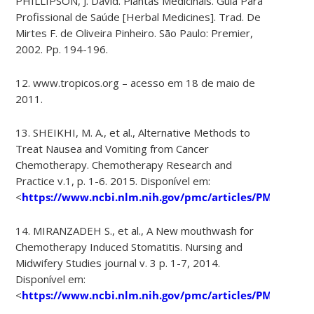
PHILLIPSON, J. David. Plantas Medicinais. Guia Para
Profissional de Saúde [Herbal Medicines]. Trad. De
Mirtes F. de Oliveira Pinheiro. São Paulo: Premier,
2002. Pp. 194-196.
12. www.tropicos.org – acesso em 18 de maio de
2011.
13. SHEIKHI, M. A., et al., Alternative Methods to
Treat Nausea and Vomiting from Cancer
Chemotherapy. Chemotherapy Research and
Practice v.1, p. 1-6. 2015. Disponível em:
<
https://www.ncbi.nlm.nih.gov/pmc/articles/PMC46550
14. MIRANZADEH S., et al., A New mouthwash for
Chemotherapy Induced Stomatitis. Nursing and
Midwifery Studies journal v. 3 p. 1-7, 2014.
Disponível em:
<
https://www.ncbi.nlm.nih.gov/pmc/articles/PMC43329