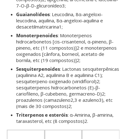
7-O-β-D-glicuronídeo3;
Guaianolídeos
: Leucodina, 8α-angeloxi-
leucodina, aquilina, 8α-angeloxi-aquilina e
desacetilmatricarina1;
Monoterpenoides
: Monoterpenos
hidrocarbonetos [cis-crisantenol, α-pineno, β-
pineno, etc (11 compostos)]2 e monoterpenos
oxigenados [cânfora, borneol, acetato de
bornila, etc (19 compostos)]2;
Sesquiterpenoides
: Lactonas sesquiterpênicas
(aquilinina A2, aquilinina B e aquilinina C1);
sesquiterpeno oxigenado (viridiflorol)2;
sesquiterpenos hidrocarbonetos (E)-β-
cariofileno, β-cubebeno, germacreno-D)2;
proazulenos (camazuleno2,3 e azuleno3), etc
(mais de 30 compostos)2;
Triterpenos e esteróis
: α-Amirina, β-amirina,
taraxasterol, etc (8 compostos)2.