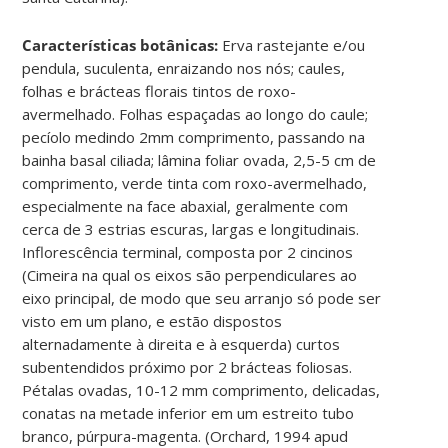
Características botânicas:
Erva rastejante e/ou
pendula, suculenta, enraizando nos nós; caules,
folhas e brácteas florais tintos de roxo-
avermelhado. Folhas espaçadas ao longo do caule;
pecíolo medindo 2mm comprimento, passando na
bainha basal ciliada; lâmina foliar ovada, 2,5-5 cm de
comprimento, verde tinta com roxo-avermelhado,
especialmente na face abaxial, geralmente com
cerca de 3 estrias escuras, largas e longitudinais.
Inflorescência terminal, composta por 2 cincinos
(Cimeira na qual os eixos são perpendiculares ao
eixo principal, de modo que seu arranjo só pode ser
visto em um plano, e estão dispostos
alternadamente à direita e à esquerda) curtos
subentendidos próximo por 2 brácteas foliosas.
Pétalas ovadas, 10-12 mm comprimento, delicadas,
conatas na metade inferior em um estreito tubo
branco, púrpura-magenta. (Orchard, 1994 apud