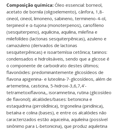
Composição química:
Óleo essencial: borneol,
acetato de bornila (oligoelemento), cânfora, 1,8-
cineol, cineol, limoneno, sabineno, termineno-4-ol,
terpineol e α-tujona (monoterpenos), cariofileno
(sesquiterpeno), aquilicina, aquilina, milefina e
milefolídeo (lactonas sesquiterpênicas), azuleno e
camazuleno (derivados de lactonas
sesquiterpênicas) e isoartemísia cetônica; taninos:
condensados e hidrolisáveis, sendo que a glicose é
o componente de carboidrato destes últimos;
flavonóides: predominantemente glicosídeos de
flavona apigenina- e luteolina-7-glicosídeos, além de
artemetina, casticina, 5-hidroxi-3,6,7,4’-
tetrametoxiflavona,, isoramnetina, rutina (glicosídeo
de flavonol); alcalóides/bases: betonicina e
estaquidrina (pirrolidínica), trigonelina (piridínica),
betaína e colina (bases), e entre os alcalóides não
caracterizados estão aquiceína, aquileína (possível
sinônimo para L-betonicina), que produz aquiletina