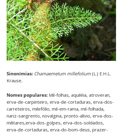
Sinonímias
:
Chamaemelum millefolium
(L.) E.H.L.
Krause
.
Nomes populares:
Mil-folhas, aquiléia, atroveran,
erva-de-carpinteiro, erva-de-cortaduras, erva-dos-
carreteiros, milefólio, mil-em-rama, mil-folhada,
nariz-sangrento, novalgina, pronto-alívio, erva-dos-
militares,erva-dos-golpes, erva-dos-soldados,
erva-de-cortaduras, erva-do-bom-deus, prazer-