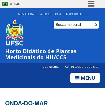
BRASIL
Simplifique!
ACESSIBILIDADE
ALTO CONTRASTE
MAPA DO SITE
Comunica BR
Participe
Acesso à informação
Legislação
Horto Didático de Plantas
Canais
Medicinais do HU/CCS
Área Restrita
Administradores do Site
MENU
ONDA-DO-MAR