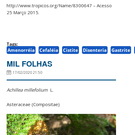
http://www.tropicos.org/Name/8300647 – Acesso
25 Março 2015.
Tags:
Amenorréia
Cefaléia
Cistite
Disenteria
Gastrite
MIL FOLHAS
17/02/2020 21:50
Achillea millefolium
L.
Asteraceae (Compositae)