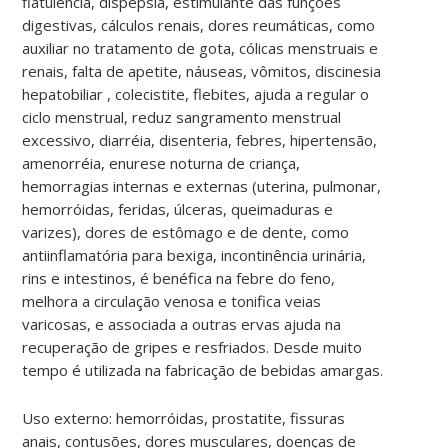
flatulência, dispepsia, estimulante das funções
digestivas, cálculos renais, dores reumáticas, como
auxiliar no tratamento de gota, cólicas menstruais e
renais, falta de apetite, náuseas, vômitos, discinesia
hepatobiliar , colecistite, flebites, ajuda a regular o
ciclo menstrual, reduz sangramento menstrual
excessivo, diarréia, disenteria, febres, hipertensão,
amenorréia, enurese noturna de criança,
hemorragias internas e externas (uterina, pulmonar,
hemorróidas, feridas, úlceras, queimaduras e
varizes), dores de estômago e de dente, como
antiinflamatória para bexiga, incontinência urinária,
rins e intestinos, é benéfica na febre do feno,
melhora a circulação venosa e tonifica veias
varicosas, e associada a outras ervas ajuda na
recuperação de gripes e resfriados. Desde muito
tempo é utilizada na fabricação de bebidas amargas.
Uso externo: hemorróidas, prostatite, fissuras
anais, contusões, dores musculares, doenças de