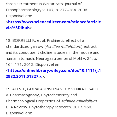
chronic treatment in Wistar rats. Journal of
Ethnopharmacology v. 107, p. 277–284. 2006.
Disponível em:
<
https://www.sciencedirect.com/science/article/pii/S
via%3Dihub
>.
18. BORRELLI F., et al. Prokinetic effect of a
standardized yarrow (
Achillea millefolium
) extract
and its constituent choline: studies in the mouse and
human stomach. Neurogastroenterol Motil v. 24, p.
164–171, 2012. Disponível em:
<
https://onlinelibrary.wiley.com/doi/10.1111/j.1365-
2982.2011.01827.x
>.
19. ALI S. I., GOPALAKRISHNAN B. e VENKATESALU
V. Pharmacognosy, Phytochemistry and
Pharmacological Properties of
Achillea millefolium
L.: A Review. Phytotherapy research, 2017. 160.
Disponível em: