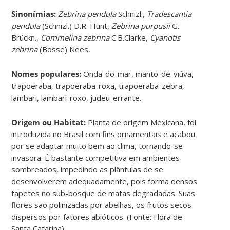
Sinonímias
:
Zebrina pendula
Schnizl.,
Tradescantia
pendula
(Schnizl.) D.R. Hunt,
Zebrina purpusii
G.
Brückn.,
Commelina zebrina
C.B.Clarke,
Cyanotis
zebrina
(Bosse) Nees
.
Nomes populares:
Onda-do-mar, manto-de-viúva,
trapoeraba, trapoeraba-roxa, trapoeraba-zebra,
lambari, lambari-roxo, judeu-errante.
Origem ou Habitat:
Planta de origem Mexicana, foi
introduzida no Brasil com fins ornamentais e acabou
por se adaptar muito bem ao clima, tornando-se
invasora. É bastante competitiva em ambientes
sombreados, impedindo as plântulas de se
desenvolverem adequadamente, pois forma densos
tapetes no sub-bosque de matas degradadas. Suas
flores são polinizadas por abelhas, os frutos secos
dispersos por fatores abióticos. (Fonte: Flora de
Santa Catarina).