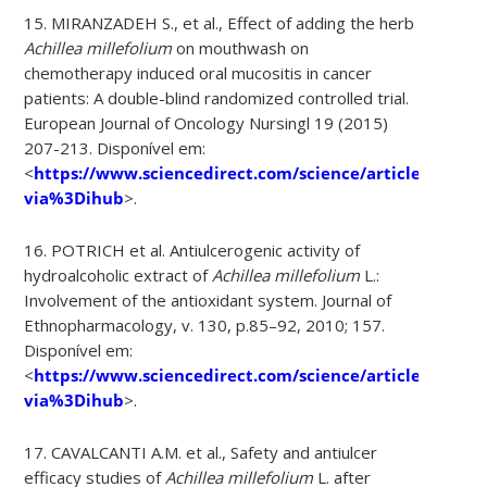
15. MIRANZADEH S., et al., Effect of adding the herb
Achillea millefolium
on mouthwash on
chemotherapy induced oral mucositis in cancer
patients: A double-blind randomized controlled trial.
European Journal of Oncology Nursingl 19 (2015)
207-213. Disponível em:
<
https://www.sciencedirect.com/science/article/pii/S
via%3Dihub
>.
16. POTRICH et al. Antiulcerogenic activity of
hydroalcoholic extract of
Achillea millefolium
L.:
Involvement of the antioxidant system. Journal of
Ethnopharmacology, v. 130, p.85–92, 2010; 157.
Disponível em:
<
https://www.sciencedirect.com/science/article/pii/S
via%3Dihub
>.
17. CAVALCANTI A.M. et al., Safety and antiulcer
efficacy studies of
Achillea millefolium
L. after