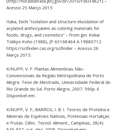
(http://floradobrasil.jbrj.gov.br/2010/FB034821) –
Acesso 25 Março 2015
Itaka, Eiichi “Isolation and structure elucidation of
acylated anthocyanins as coloring materials for
foods, drugs, and cosmetics” – From Jpn. Kokai
Tokkyo Koho (1988), JP 63168464 A 19880712.
https://scifinder.cas.org/scifinder – Acesso 26
Março 2015.
KINUPP, V. F. Plantas Alimentícias Não-
Convencionais da Região Metropolitana de Porto
Alegre. Tese de Mestrado, Universidade Federal do
Rio Grande do Sul. Porto Alegre, 2007. 590p. il.
Disponível em: .
KINUPP, V. F.; BARROS, I. B. I. Teores de Proteína e
Minerais de Espécies Nativas, Potenciais Hortaliças
e Frutas. Ciênc. Tecnol. Aliment., Campinas, 28(4):
846-857, out.-dez. 2008. Disponível em: .