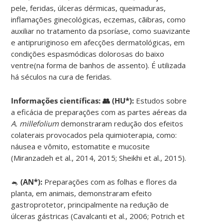
pele, feridas, úlceras dérmicas, queimaduras,
inflamações ginecológicas, eczemas, cãibras, como
auxiliar no tratamento da psoríase, como suavizante
e antipruriginoso em afecções dermatológicas, em
condições espasmódicas dolorosas do baixo
ventre(na forma de banhos de assento). É utilizada
há séculos na cura de feridas.
Informações científicas:
👥 (HU*):
Estudos sobre
a eficácia de preparações com as partes aéreas da
A. millefolium
demonstraram redução dos efeitos
colaterais provocados pela quimioterapia, como:
náusea e vômito, estomatite e mucosite
(Miranzadeh et al., 2014, 2015; Sheikhi et al., 2015).
🐁
(AN*):
Preparações com as folhas e flores da
planta, em animais, demonstraram efeito
gastroprotetor, principalmente na redução de
úlceras gástricas (Cavalcanti et al., 2006; Potrich et