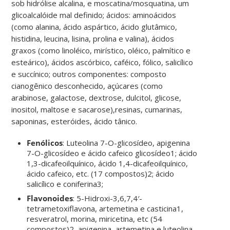
sob hidrólise alcalina, e moscatina/mosquatina, um
glicoalcalóide mal definido; ácidos: aminoácidos
(como alanina, ácido aspártico, ácido glutâmico,
histidina, leucina, lisina, prolina e valina), ácidos
graxos (como linoléico, mirístico, oléico, palmítico e
esteárico), ácidos ascórbico, caféico, fólico, salicílico
e succínico; outros componentes: composto
cianogênico desconhecido, açúcares (como
arabinose, galactose, dextrose, dulcitol, glicose,
inositol, maltose e sacarose),resinas, cumarinas,
saponinas, esteróides, ácido tânico.
Fenólicos
: Luteolina 7-O-glicosídeo, apigenina
7-O-glicosídeo e ácido cafeico glicosídeo1; ácido
1,3-dicafeoilquínico, ácido 1,4-dicafeoilquínico,
ácido cafeico, etc. (17 compostos)2; ácido
salicílico e coniferina3;
Flavonoides
: 5-Hidroxi-3,6,7,4′-
tetrametoxiflavona, artemetina e casticina1,
resveratrol, morina, miricetina, etc (54
compostos)2, apigenina, artemetina e luteolina-