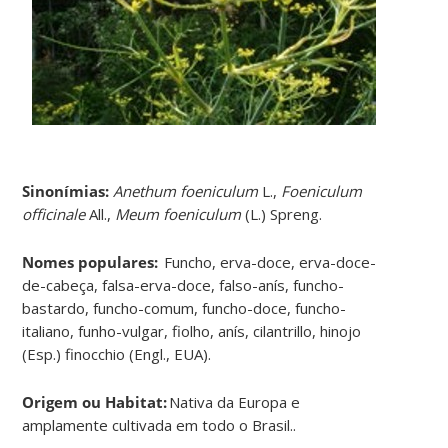
Sinonímias
:
Anethum foeniculum
L.,
Foeniculum
officinale
All.,
Meum foeniculum
(L.) Spreng.
Nomes populares:
Funcho, erva-doce, erva-doce-
de-cabeça, falsa-erva-doce, falso-anís, funcho-
bastardo, funcho-comum, funcho-doce, funcho-
italiano, funho-vulgar, fiolho, anís, cilantrillo, hinojo
(Esp.) finocchio (Engl., EUA).
Origem ou Habitat:
Nativa da Europa e
amplamente cultivada em todo o Brasil..