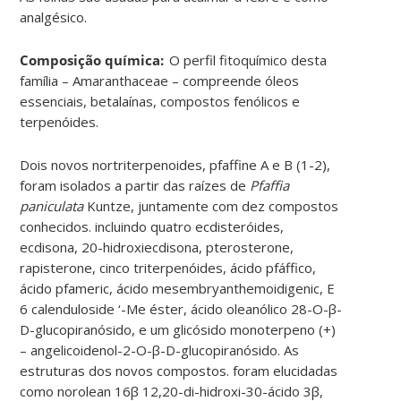
analgésico.
Composição química:
O perfil fitoquímico desta
família – Amaranthaceae – compreende óleos
essenciais, betalaínas, compostos fenólicos e
terpenóides.
Dois novos nortriterpenoides, pfaffine A e B (1-2),
foram isolados a partir das raízes de
Pfaffia
paniculata
Kuntze, juntamente com dez compostos
conhecidos. incluindo quatro ecdisteróides,
ecdisona, 20-hidroxiecdisona, pterosterone,
rapisterone, cinco triterpenóides, ácido pfáffico,
ácido pfameric, ácido mesembryanthemoidigenic, E
6 calenduloside ‘-Me éster, ácido oleanólico 28-O-β-
D-glucopiranósido, e um glicósido monoterpeno (+)
– angelicoidenol-2-O-β-D-glucopiranósido. As
estruturas dos novos compostos. foram elucidadas
como norolean 16β 12,20-di-hidroxi-30-ácido 3β,