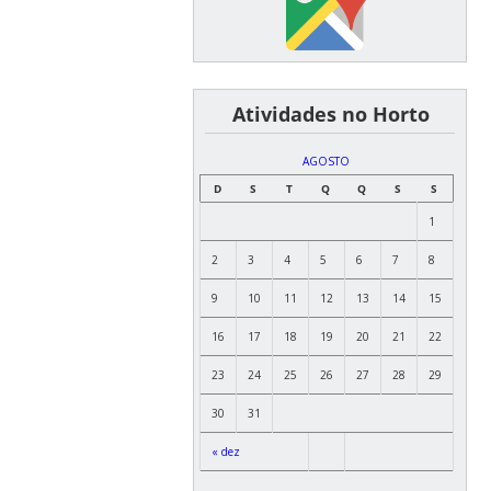
͏ ͏ ͏ ͏ ͏ ͏Atividades no Horto
AGOSTO
D
S
T
Q
Q
S
S
1
2
3
4
5
6
7
8
9
10
11
12
13
14
15
16
17
18
19
20
21
22
23
24
25
26
27
28
29
30
31
« dez