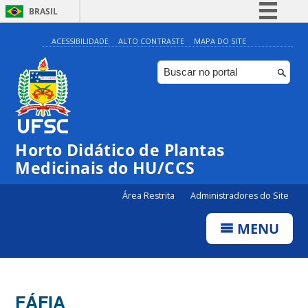
BRASIL
Simplifique!
ACESSIBILIDADE
ALTO CONTRASTE
MAPA DO SITE
Comunica BR
Participe
Acesso à informação
Legislação
Horto Didático de Plantas
Canais
Medicinais do HU/CCS
Área Restrita
Administradores do Site
MENU
FÁFIA