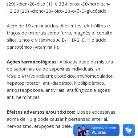
(29) -dien-28-óico (1), e 3β-hidroxi-30-norolean-
12,20 (29) -dieno-28- óico-28-o-β-D-glucósido.
Além de 19 aminoácidos diferentes, eletrólitos e
traços de minerais como ferro, magnésio, cobalto,
sílica, zinco e vitaminas A, B-1, B-2, E, K e ácido
pantotênico (vitamina P).
Ações farmacológicas:
A bioatividade da mistura
de saponinas ou de saponinas individuais,
in
vitro
e
in vivo
incluem: citotóxico, imunomodulador,
hepatoprotetor, anti-diabético, hipolipidêmico,
antiosteoposose, antivirais, antifúngicos e ações
anti-helmínticas.
Efeitos adversos e/ou tóxicos:
Doses excessivas,
acima de 10 g pode causar hipertensão arterial,
nervosismo, erupções na pele, diarréia e insônia.