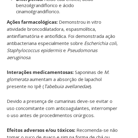
benzoilgrandiflorico e ácido
cinamoilgrandiflorico.
Ações farmacológicas:
Demonstrou in vitro
atividade broncodilatadora, espasmolítica,
antiinflamatória e antiofídica. Foi demonstrada ação
antibacteriana especialmente sobre
Escherichia coli
,
Staphylococcus epidermis
e
Pseudomonas
aeruginosa
.
Interações medicamentosas:
Saponinas de
M.
glomerata
aumentam a absorção de lapachol
presente no Ipê (
Tabebuia avellanedae
).
Devido a presença de cumarinas deve-se evitar o
uso concomitante com anticoagulantes, interromper
o uso antes de procedimentos cirúrgicos.
Efeitos adversos e/ou tóxicos:
Recomenda-se não
tomar o suco de guaco e sim na forma de chá ou