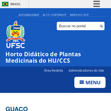
BRASIL
Simplifique!
ACESSIBILIDADE
ALTO CONTRASTE
MAPA DO SITE
Comunica BR
Participe
Acesso à informação
Legislação
Horto Didático de Plantas
Canais
Medicinais do HU/CCS
Área Restrita
Administradores do Site
MENU
GUACO