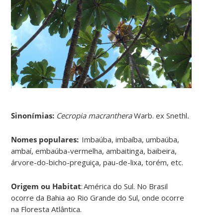
Sinonímias
:
Cecropia macranthera
Warb. ex Snethl
.
Nomes populares:
I
mbaúba, imbaíba, umbaúba,
ambaí, embaúba-vermelha, ambaitinga, baibeira,
árvore-do-bicho-preguiça, pau-de-lixa, torém, etc
.
Origem ou Habitat
:
América do Sul. No Brasil
ocorre da Bahia ao Rio Grande do Sul, onde ocorre
na Floresta Atlântica
.