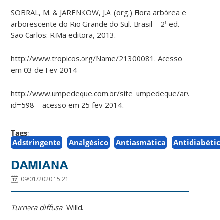
SOBRAL, M. & JARENKOW, J.A. (org.) Flora arbórea e
arborescente do Rio Grande do Sul, Brasil – 2ª ed.
São Carlos: RiMa editora, 2013.
http://www.tropicos.org/Name/21300081. Acesso
em 03 de Fev 2014
http://www.umpedeque.com.br/site_umpedeque/arvore.php
id=598 – acesso em 25 fev 2014
.
Tags:
Adstringente
Analgésico
Antiasmática
Antidiabéti
DAMIANA
09/01/2020 15:21
Turnera diffusa
Willd
.