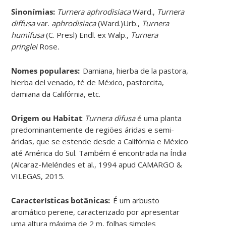
Sinonímias
:
Turnera aphrodisiaca
Ward.,
Turnera
diffusa
var.
aphrodisiaca
(Ward.)Urb.,
Turnera
humifusa
(C. Presl) Endl. ex Walp.,
Turnera
pringlei
Rose
.
Nomes populares:
Damiana, hierba de la pastora,
hierba del venado, té de México, pastorcita,
damiana da Califórnia, etc
.
Origem ou Habitat
:
Turnera difusa
é uma planta
predominantemente de regiões áridas e semi-
áridas, que se estende desde a Califórnia e México
até América do Sul. Também é encontrada na Índia
(Alcaraz-Meléndes et al., 1994 apud CAMARGO &
VILEGAS, 2015
.
Características botânicas:
É um arbusto
aromático perene, caracterizado por apresentar
uma altura máxima de 2 m, folhas simples