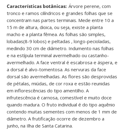
Ca
racterísticas botânicas:
Árvore perene, com
tronco e ramos cilíndricos e grandes folhas que se
concentram nas partes terminais. Mede entre 10 a
15 m de altura, dioica, ou seja, existe a planta
macho e a planta fêmea. As folhas são simples,
lobadas(8-9 lobos) e peltadas , longo-pecioladas,
medindo 30 cm de diâmetro. Indumento nas folhas
e na estípula terminal avermelhado ou castanho-
avermelhado. A face ventral é escabrosa e áspera, e
a dorsal é alvo-tomentosa. As nervuras da face
dorsal são avermelhadas. As flores são desprovidas
de pétalas, miúdas, de cor roxa e estão reunidas
em inflorescências do tipo amentilho. A
infrutescência é carnosa, comestível e muito doce
quando madura. O fruto individual é do tipo aquênio
contendo muitas sementes com menos de 1 mm de
diâmetro. A frutificação ocorre de dezembro a
junho, na Ilha de Santa Catarina.