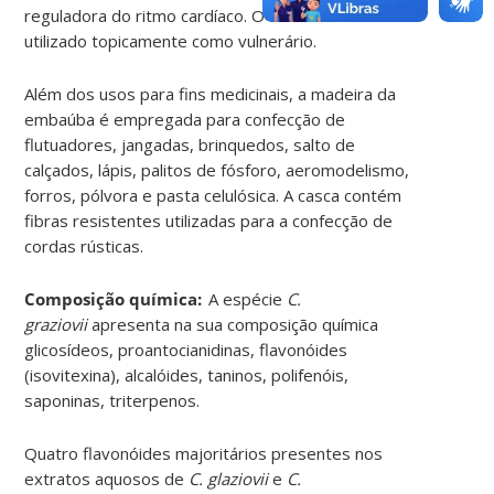
reguladora do ritmo cardíaco. O látex é cáustico e
utilizado topicamente como vulnerário.
Além dos usos para fins medicinais, a madeira da
embaúba é empregada para confecção de
flutuadores, jangadas, brinquedos, salto de
calçados, lápis, palitos de fósforo, aeromodelismo,
forros, pólvora e pasta celulósica. A casca contém
fibras resistentes utilizadas para a confecção de
cordas rústicas
.
Composição química:
A espécie
C.
graziovii
apresenta na sua composição química
glicosídeos, proantocianidinas, flavonóides
(isovitexina), alcalóides, taninos, polifenóis,
saponinas, triterpenos.
Quatro flavonóides majoritários presentes nos
extratos aquosos de
C
.
glaziovii
e
C.