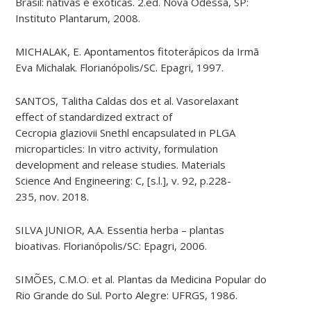
Brasil: nativas e exóticas. 2.ed. Nova Odessa, SP:
Instituto Plantarum, 2008.
MICHALAK, E. Apontamentos fitoterápicos da Irmã
Eva Michalak. Florianópolis/SC. Epagri, 1997.
SANTOS, Talitha Caldas dos et al.
Vasorelaxant
effect of standardized extract of
Cecropia
glaziovii
Snethl
encapsulated in PLGA
microparticles: In vitro activity, formulation
development and release studies. Materials
Science
And
Engineering: C, [
s.l.
], v. 92, p.228-
235,
nov.
2018.
SILVA JUNIOR, A.A. Essentia herba – plantas
bioativas. Florianópolis/SC: Epagri, 2006.
SIMÕES, C.M.O. et al. Plantas da Medicina Popular do
Rio Grande do Sul. Porto Alegre: UFRGS, 1986.