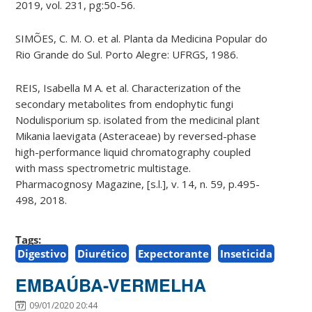
2019, vol. 231, pg:50-56.
SIMÕES, C. M. O. et al. Planta da Medicina Popular do
Rio Grande do Sul. Porto Alegre: UFRGS, 1986.
REIS, Isabella M A. et al. Characterization of the
secondary metabolites from endophytic fungi
Nodulisporium sp. isolated from the medicinal plant
Mikania laevigata (Asteraceae) by reversed-phase
high-performance liquid chromatography coupled
with mass spectrometric multistage.
Pharmacognosy Magazine, [s.l.], v. 14, n. 59, p.495-
498, 2018.
Tags:
Digestivo
Diurético
Expectorante
Inseticida
EMBAÚBA-VERMELHA
09/01/2020 20:44