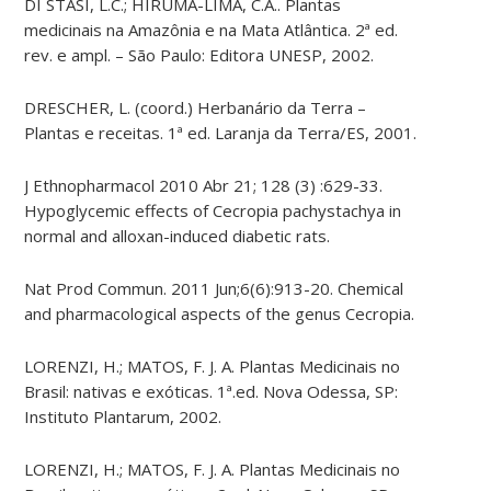
DI STASI, L.C.; HIRUMA-LIMA, C.A.. Plantas
medicinais na Amazônia e na Mata Atlântica. 2ª ed.
rev. e ampl. – São Paulo: Editora UNESP, 2002.
DRESCHER, L. (coord.) Herbanário da Terra –
Plantas e receitas. 1ª ed. Laranja da Terra/ES, 2001.
J
Ethnopharmacol
2010
Abr
21; 128 (3) :629-33.
Hypoglycemic effects of Cecropia
pachystachya
in
normal and alloxan-induced diabetic rats.
Nat Prod
Commun
. 2011 Jun;6(6):913-20. Chemical
and pharmacological aspects of the genus Cecropia.
LORENZI, H.; MATOS, F. J. A. Plantas Medicinais no
Brasil: nativas e exóticas. 1ª.ed. Nova Odessa, SP:
Instituto Plantarum, 2002.
LORENZI, H.; MATOS, F. J. A. Plantas Medicinais no