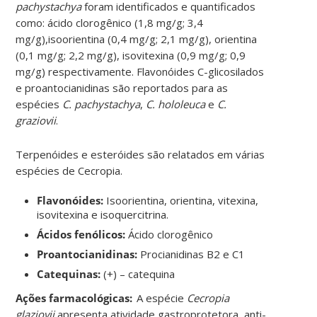
pachystachya
foram identificados e quantificados
como: ácido clorogênico (1,8 mg/g; 3,4
mg/g),isoorientina (0,4 mg/g; 2,1 mg/g), orientina
(0,1 mg/g; 2,2 mg/g), isovitexina (0,9 mg/g; 0,9
mg/g) respectivamente. Flavonóides C-glicosilados
e proantocianidinas são reportados para as
espécies
C.
pachystachya
,
C. hololeuca
e
C.
graziovii
.
Terpenóides e esteróides são relatados em várias
espécies de Cecropia
.
Flavonóides:
Isoorientina, orientina, vitexina,
isovitexina e isoquercitrina.
Ácidos fenólicos:
Ácido clorogênico
Proantocianidinas:
Procianidinas B2 e C1
Catequinas:
(+) – catequina
Ações farmacológicas:
A espécie
Cecropia
glaziovii
apresenta atividade gastroprotetora, anti-