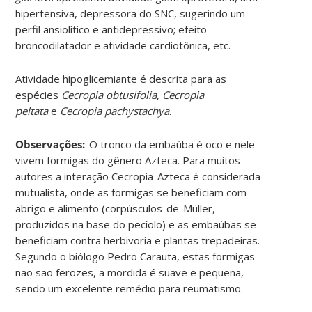
hipertensiva, depressora do SNC, sugerindo um
perfil ansiolítico e antidepressivo; efeito
broncodilatador e atividade cardiotônica, etc.
Atividade hipoglicemiante é descrita para as
espécies
Cecropia obtusifolia
,
Cecropia
peltata
e
Cecropia pachystachya
.
Observações:
O tronco da embaúba é oco e nele
vivem formigas do gênero Azteca. Para muitos
autores a interação Cecropia-Azteca é considerada
mutualista, onde as formigas se beneficiam com
abrigo e alimento (corpúsculos-de-Müller,
produzidos na base do pecíolo) e as embaúbas se
beneficiam contra herbivoria e plantas trepadeiras.
Segundo o biólogo Pedro Carauta, estas formigas
não são ferozes, a mordida é suave e pequena,
sendo um excelente remédio para reumatismo.