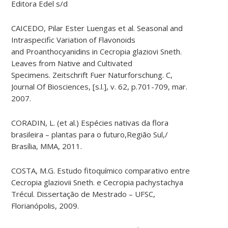
Editora Edel s/d
CAICEDO, Pilar Ester Luengas et al.
Seasonal and
Intraspecific Variation of Flavonoids
and
Proanthocyanidins
in Cecropia
glaziovi
Sneth
.
Leaves from Native and Cultivated
Specimens.
Zeitschrift
Fuer
Naturforschung
. C,
Journal
Of
Biosciences, [
s.l.
], v. 62, p.701-709, mar.
2007.
CORADIN, L. (et al.) Espécies nativas da flora
brasileira – plantas para o futuro,Região Sul,/
Brasília, MMA, 2011.
COSTA, M.G. Estudo fitoquímico comparativo entre
Cecropia glaziovii Sneth. e Cecropia pachystachya
Trécul. Dissertação de Mestrado – UFSC,
Florianópolis, 2009.