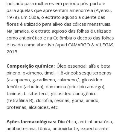
indicado para mulheres em período pós-parto e
para aquelas que apresentam amenorréia (Ayensu,
1978). Em Cuba, o extrato aquoso a quente das
flores é utilizado para alívio das cólicas menstruais.
Na Jamaica, o extrato aquoso das folhas é utilizado
como antipirético e na Colômbia o decoto das folhas
é usado como abortivo (apud CAMARGO & VILEGAS,
2015
.
Composição química:
Óleo essencial: alfa e beta
pineno, p-cimeno, timol, 1,8-cineol; sesquiterpenos
(a-copaeno, g-cadineno, calameno,); glicosídeo
fenólico (arbutina), damianina (princípio amargo),
taninos, b-
sitosterol, glicosídeo cianogênico
(tetrafilina B), clorofila, resinas, goma, amido,
proteínas, alcalóides, etc
.
Ações farmacológicas:
Diurética, anti-inflamatória,
antibacteriana, tônica, antioxidante, expectorante
.