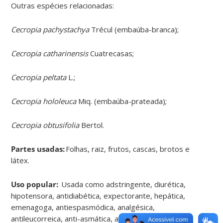
Outras espécies relacionadas:
Cecropia pachystachya
Trécul (
embaúba-branca
);
Cecropia catharinensis
Cuatrecasas;
Cecropia peltata
L.;
Cecropia hololeuca
Miq. (
embaúba-prateada
);
Cecropia obtusifolia
Bertol.
Partes usadas:
F
olhas, raiz, frutos, cascas, brotos e
látex
.
Uso popular:
Usada como adstringente, diurética,
hipotensora, antidiabética, expectorante, hepática,
emenagoga, antiespasmódica, analgésica,
antileucorreica, anti-asmática, antigripal e