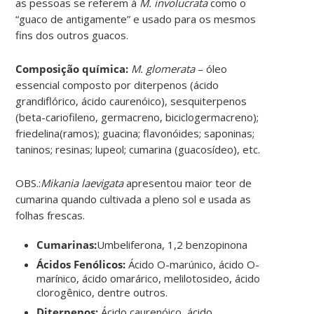
as pessoas se referem à
M. involucrata
como o
“guaco de antigamente” e usado para os mesmos
fins dos outros guacos.
Composição química:
M. glomerata
– óleo
essencial composto por diterpenos (ácido
grandiflórico, ácido caurenóico), sesquiterpenos
(beta-cariofileno, germacreno, biciclogermacreno);
friedelina(ramos); guacina; flavonóides; saponinas;
taninos; resinas; lupeol; cumarina (guacosídeo), etc.
OBS.:
Mikania laevigata
apresentou maior teor de
cumarina quando cultivada a pleno sol e usada as
folhas frescas.
Cumarinas:
Umbeliferona, 1,2 benzopinona
Ácidos Fenólicos:
Ácido O-marúnico, ácido O-
marínico, ácido omarárico, melilotosideo, ácido
clorogênico, dentre outros.
Diterpenos:
Ácido caurenóico, ácido