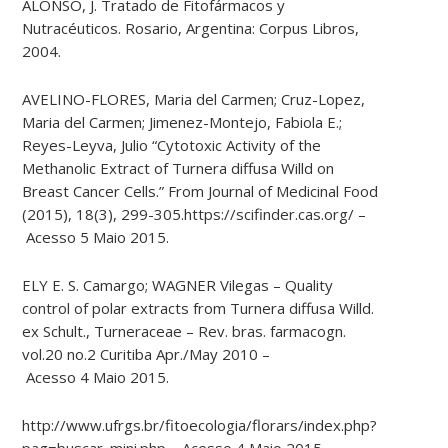
ALONSO, J. Tratado de Fitofármacos y
Nutracéuticos.
Rosario, Argentina: Corpus
Libros
,
2004.
AVELINO-FLORES, Maria del Carmen; Cruz-Lopez,
Maria del Carmen; Jimenez-Montejo, Fabiola E.;
Reyes-Leyva, Julio “Cytotoxic Activity of the
Methanolic Extract of
Turnera
diffusa
Willd
on
Breast Cancer Cells.” From Journal of Medicinal Food
(2015), 18(3), 299-305.https://scifinder.cas.org/ –
Acesso
5
Maio
2015.
ELY E. S. Camargo; WAGNER
Vilegas
– Quality
control of polar extracts from
Turnera
diffusa
Willd
.
ex
Schult
.,
Turneraceae
– Rev. bras.
farmacogn
.
vol.20 no.2 Curitiba Apr./May 2010 –
Acesso
4
Maio
2015.
http://www.ufrgs.br/fitoecologia/florars/index.php?
pag=buscar_mini.php – Acesso 4 Maio 2015.