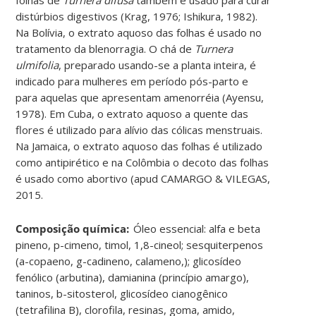
distúrbios digestivos (Krag, 1976; Ishikura, 1982).
Na Bolívia, o extrato aquoso das folhas é usado no
tratamento da blenorragia. O chá de
Turnera
ulmifolia
, preparado usando-se a planta inteira, é
indicado para mulheres em período pós-parto e
para aquelas que apresentam amenorréia (Ayensu,
1978). Em Cuba, o extrato aquoso a quente das
flores é utilizado para alívio das cólicas menstruais.
Na Jamaica, o extrato aquoso das folhas é utilizado
como antipirético e na Colômbia o decoto das folhas
é usado como abortivo (apud CAMARGO & VILEGAS,
2015
.
Composição química:
Óleo essencial: alfa e beta
pineno, p-cimeno, timol, 1,8-cineol; sesquiterpenos
(a-copaeno, g-cadineno, calameno,); glicosídeo
fenólico (arbutina), damianina (princípio amargo),
taninos, b-
sitosterol, glicosídeo cianogênico
(tetrafilina B), clorofila, resinas, goma, amido,