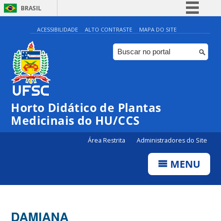
BRASIL
Simplifique!
ACESSIBILIDADE
ALTO CONTRASTE
MAPA DO SITE
Comunica BR
Participe
Acesso à informação
Legislação
Horto Didático de Plantas
Canais
Medicinais do HU/CCS
Área Restrita
Administradores do Site
MENU
DAMIANA