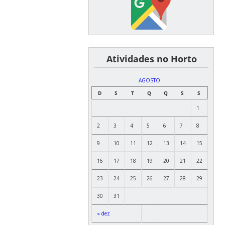
͏ ͏ ͏ ͏ ͏ ͏Atividades no Horto
AGOSTO
D
S
T
Q
Q
S
S
1
2
3
4
5
6
7
8
9
10
11
12
13
14
15
16
17
18
19
20
21
22
23
24
25
26
27
28
29
30
31
« dez