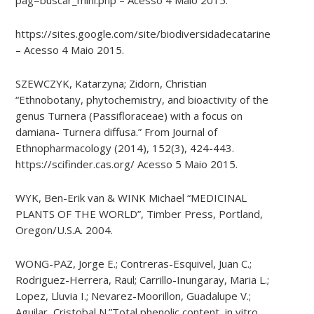
https://sites.google.com/site/biodiversidadecatarinense/pl
– Acesso 4 Maio 2015.
SZEWCZYK, Katarzyna;
Zidorn
, Christian
“Ethnobotany, phytochemistry, and bioactivity of the
genus
Turnera
(
Passifloraceae
) with a focus on
damiana-​
Turnera
diffusa
.” From Journal of
Ethnopharmacology (2014), 152(3), 424-443.
https://scifinder.cas.org/
Acesso
5
Maio
2015.
WYK, Ben-Erik van & WINK Michael “MEDICINAL
PLANTS OF THE WORLD”, Timber Press, Portland,
Oregon/U.S.A. 2004.
WONG-PAZ, Jorge E.; Contreras-Esquivel, Juan C.;
Rodriguez-Herrera, Raul; Carrillo-
Inungaray
, Maria L.;
Lopez, Lluvia I.; Nevarez-
Moorillon
, Guadalupe V.;
Aguilar, Cristobal
N.”Total
phenolic content, in vitro