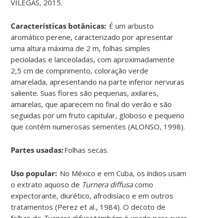
VILEGAS, 2015
.
Características botânicas:
É um arbusto
aromático perene, caracterizado por apresentar
uma altura máxima de 2 m, folhas simples
pecioladas e lanceoladas, com aproximadamente
2,5 cm de comprimento, coloração verde
amarelada, apresentando na parte inferior nervuras
saliente. Suas flores são pequenas, axilares,
amarelas, que aparecem no final do verão e são
seguidas por um fruto capitular, globoso e pequeno
que contém numerosas sementes (ALONSO, 1998
)
.
Partes usadas:
Folhas secas
.
Uso popular:
No México e em Cuba, os índios usam
o extrato aquoso de
Turnera diffusa
como
expectorante, diurético, afrodisíaco e em outros
tratamentos (Perez et al., 1984). O decoto de
folhas de
Turnera difusa
também é usado para curar