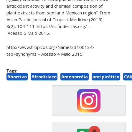
antioxidant activity and chemical composition of
plant extracts from semiarid Mexican region”. From
Asian Pacific Journal of Tropical Medicine (2015),
8(2), 104-111. https://scifinder.cas.org/ –
Acesso
5
Maio
2015.
http://www.tropicos.org/Name/33100134?
tab=synonyms – Acesso 4 Maio 2015
.
Tags:
Abortivo
Afrodisíaco
Amenorréia
antipirético
Cól