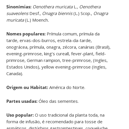
Sinonímias
:
Oenothera muricata
L.,
Oenothera
suaveolens
Desf.,
Onagra biennis
(L.) Scop.,
Onagra
muricata
(L.) Moench
.
Nomes populares:
Prímula comum, prímula da
tarde, ervas-dos-burros, estrela-da-tarde,
onográcea, prímula, onagra, zécora, canárias (Brasil),
evening-primrose, king’s cureall, fever-plant, field-
primrose, German rampion, tree-primrose, (Ingles,
Estados Unidos), yellow evening-primrose (Ingles,
Canada).
Origem ou Habitat:
América do Norte.
Partes usadas:
Óleo das sementes.
Uso popular:
O uso tradicional da planta toda, na
forma de infusão, é recomendado para tosse de
asmáticos, distúrbios gastrointestinais, coqueluche