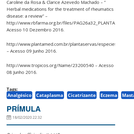
Caroline da Rosa & Clarice Azevedo Machado – “
Herbal medications for the treatment of rheumatics
disease: a review” –
http://www.rbfarma.org.br/files/PAG26a32_PLANTAS.pdf
Acesso 10 Dezembro 2016.
http://www.plantamed.com.br/plantaservas/especies/Oenoth
– Acesso 09 Junho 2016.
http://www.tropicos.org/Name/23200540 – Acesso
08 Junho 2016.
Tags:
Analgésico
Cataplasma
Cicatrizante
Eczema
Mast
PRÍMULA
18/02/2020 22:32