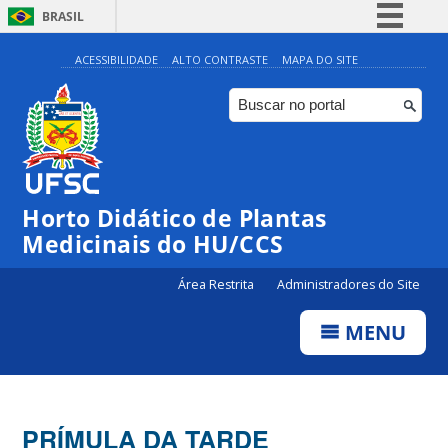
BRASIL
Simplifique!
ACESSIBILIDADE
ALTO CONTRASTE
MAPA DO SITE
Comunica BR
Participe
Acesso à informação
Legislação
Horto Didático de Plantas
Canais
Medicinais do HU/CCS
Área Restrita
Administradores do Site
MENU
PRÍMULA DA TARDE