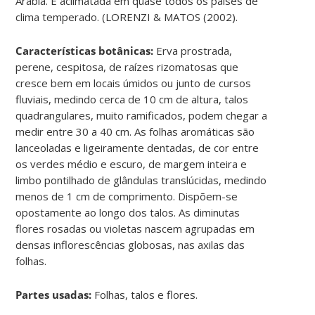
Arábia. É aclimatada em quase todos os países de
clima temperado. (LORENZI & MATOS (2002).
Características botânicas:
Erva prostrada,
perene, cespitosa, de raízes rizomatosas que
cresce bem em locais úmidos ou junto de cursos
fluviais, medindo cerca de 10 cm de altura, talos
quadrangulares, muito ramificados, podem chegar a
medir entre 30 a 40 cm. As folhas aromáticas são
lanceoladas e ligeiramente dentadas, de cor entre
os verdes médio e escuro, de margem inteira e
limbo pontilhado de glândulas translúcidas, medindo
menos de 1 cm de comprimento. Dispõem-se
opostamente ao longo dos talos. As diminutas
flores rosadas ou violetas nascem agrupadas em
densas inflorescências globosas, nas axilas das
folhas.
Partes usadas:
Folhas, talos e flores.