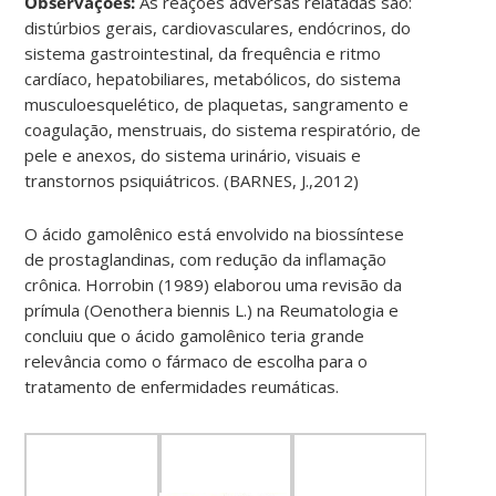
Observações:
As reações adversas relatadas são:
distúrbios gerais, cardiovasculares, endócrinos, do
sistema gastrointestinal, da frequência e ritmo
cardíaco, hepatobiliares, metabólicos, do sistema
musculoesquelético, de plaquetas, sangramento e
coagulação, menstruais, do sistema respiratório, de
pele e anexos, do sistema urinário, visuais e
transtornos psiquiátricos. (BARNES, J.,2012)
O ácido gamolênico está envolvido na biossíntese
de prostaglandinas, com redução da inflamação
crônica. Horrobin (1989) elaborou uma revisão da
prímula (Oenothera biennis L.) na Reumatologia e
concluiu que o ácido gamolênico teria grande
relevância como o fármaco de escolha para o
tratamento de enfermidades reumáticas.