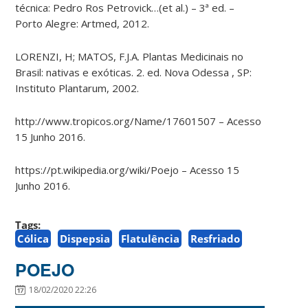
técnica: Pedro Ros Petrovick…(et al.) – 3ª ed. –
Porto Alegre: Artmed, 2012.
LORENZI, H; MATOS, F.J.A. Plantas Medicinais no
Brasil: nativas e exóticas. 2. ed. Nova Odessa , SP:
Instituto Plantarum, 2002.
http://www.tropicos.org/Name/17601507 – Acesso
15 Junho 2016.
https://pt.wikipedia.org/wiki/Poejo – Acesso 15
Junho 2016.
Tags:
Cólica
Dispepsia
Flatulência
Resfriado
POEJO
18/02/2020 22:26