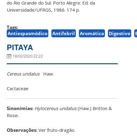
do Rio Grande do Sul. Porto Alegre: Ed. da
Universidade/UFRGS, 1986. 174 p.
Tags:
Antiespasmódico
Antifebril
Aromática
Digestivo
PITAYA
18/02/2020 22:22
Cereus undatus
Haw.
Cactaceae
Sinonímias
:
Hylocereus undatus
(Haw.) Britton &
Rose
.
Observações:
Ver fruto-dragão.