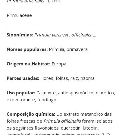
Primula officinalis
(L.) Hill.
Primulaceae
Sinonímias
:
Primula veris
var.
officinalis
L
.
Nomes populares:
Prímula, primavera.
Origem ou Habitat:
Europa.
Partes usadas:
Flores, folhas, raiz, rizoma.
Uso popular:
Calmante, antiespasmódico, diurético,
expectorante, febrífugo.
Composição química:
Do extrato metanolico das
folhas frescas de
Primula officinalis
foram isolados
os seguintes flavonoides: quercetin, luteolin,
kaempferol, isorhamnetin, apigenin; quercetin 3-O-