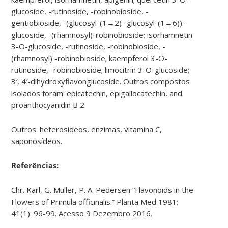
glucoside, -rutinoside, -robinobioside, -
gentiobioside, -(glucosyl-(1→2) -glucosyl-(1→6))-
glucoside, -(rhamnosyl)-robinobioside; isorhamnetin
3-O-glucoside, -rutinoside, -robinobioside, -
(rhamnosyl) -robinobioside; kaempferol 3-O-
rutinoside, -robinobioside; limocitrin 3-O-glucoside;
3′, 4′-dihydroxyflavonglucoside. Outros compostos
isolados foram: epicatechin, epigallocatechin, and
proanthocyanidin B 2.
Outros: heterosídeos, enzimas, vitamina C,
saponosídeos.
Referências:
Chr. Karl, G. Müller, P. A. Pedersen “Flavonoids in the
Flowers of Primula officinalis.” Planta Med 1981;
41(1): 96-99. Acesso 9 Dezembro 2016.