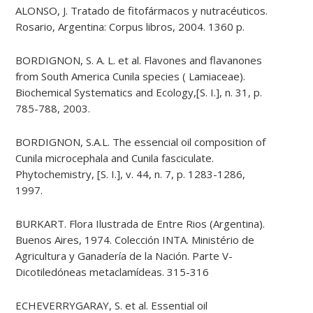
ALONSO, J. Tratado de fitofármacos y nutracéuticos.
Rosario, Argentina: Corpus libros, 2004. 1360 p.
BORDIGNON, S. A. L. et al. Flavones and flavanones
from South America Cunila species ( Lamiaceae).
Biochemical Systematics and Ecology,[S. I.], n. 31, p.
785-788, 2003.
BORDIGNON, S.A.L. The essencial oil composition of
Cunila microcephala and Cunila fasciculate.
Phytochemistry, [S. I.], v. 44, n. 7, p. 1283-1286,
1997.
BURKART. Flora Ilustrada de Entre Rios (Argentina).
Buenos Aires, 1974. Colección INTA. Ministério de
Agricultura y Ganadería de la Nación. Parte V-
Dicotiledóneas metaclamídeas. 315-316
ECHEVERRYGARAY, S. et al. Essential oil