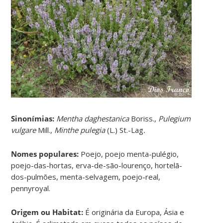
Sinonímias
:
Mentha daghestanica
Boriss.,
Pulegium
vulgare
Mill.,
Minthe pulegia
(L.) St.-Lag
.
Nomes populares:
Poejo, poejo menta-pulégio,
poejo-das-hortas, erva-de-são-lourenço, hortelã-
dos-pulmões, menta-selvagem, poejo-real,
pennyroyal.
Origem ou Habitat:
É originária da Europa, Ásia e