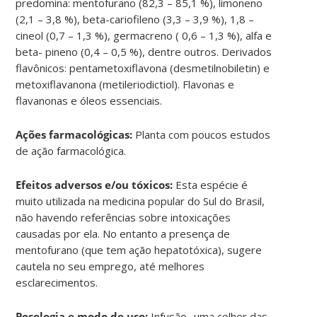
predomina: mentofurano (82,3 – 85,1 %), limoneno
(2,1 – 3,8 %), beta-cariofileno (3,3 – 3,9 %), 1,8 –
cineol (0,7 – 1,3 %), germacreno ( 0,6 – 1,3 %), alfa e
beta- pineno (0,4 – 0,5 %), dentre outros. Derivados
flavônicos: pentametoxiflavona (desmetilnobiletin) e
metoxiflavanona (metileriodictiol). Flavonas e
flavanonas e óleos essenciais.
Ações farmacológicas:
Planta com poucos estudos
de ação farmacológica.
Efeitos adversos e/ou tóxicos:
Esta espécie é
muito utilizada na medicina popular do Sul do Brasil,
não havendo referências sobre intoxicações
causadas por ela. No entanto a presença de
mentofurano (que tem ação hepatotóxica), sugere
cautela no seu emprego, até melhores
esclarecimentos.
Posologia e modo de uso:
Infusão- uma colher das