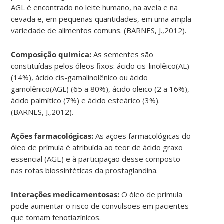
AGL é encontrado no leite humano, na aveia e na
cevada e, em pequenas quantidades, em uma ampla
variedade de alimentos comuns. (BARNES, J.,2012).
Composição química:
As sementes são
constituídas pelos óleos fixos: ácido cis-linolêico(AL)
(14%), ácido cis-gamalinolênico ou ácido
gamolênico(AGL) (65 a 80%), ácido oleico (2 a 16%),
ácido palmítico (7%) e ácido esteárico (3%).
(BARNES, J.,2012).
Ações farmacológicas:
As ações farmacológicas do
óleo de prímula é atribuída ao teor de ácido graxo
essencial (AGE) e à participação desse composto
nas rotas biossintéticas da prostaglandina.
Interações medicamentosas:
O óleo de prímula
pode aumentar o risco de convulsões em pacientes
que tomam fenotiazínicos.