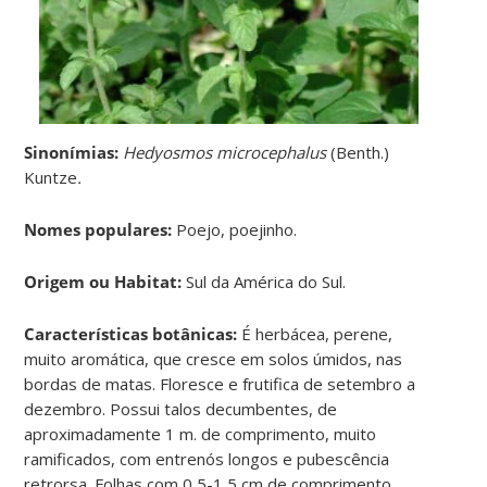
Sinonímias
:
Hedyosmos microcephalus
(Benth.)
Kuntze
.
Nomes populares:
Poejo, poejinho.
Origem ou Habitat:
Sul da América do Sul.
Características botânicas:
É herbácea, perene,
muito aromática, que cresce em solos úmidos, nas
bordas de matas. Floresce e frutifica de setembro a
dezembro. Possui talos decumbentes, de
aproximadamente 1 m. de comprimento, muito
ramificados, com entrenós longos e pubescência
retrorsa. Folhas com 0,5-1,5 cm de comprimento