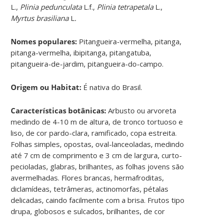
L.,
Plinia pedunculata
L.f.,
Plinia tetrapetala
L.,
Myrtus brasiliana
L
.
Nomes populares:
Pitangueira-vermelha, pitanga,
pitanga-vermelha, ibipitanga, pitangatuba,
pitangueira-de-jardim, pitangueira-do-campo.
Origem ou Habitat:
É nativa do Brasil.
Características botânicas:
Arbusto ou arvoreta
medindo de 4-10 m de altura, de tronco tortuoso e
liso, de cor pardo-clara, ramificado, copa estreita.
Folhas simples, opostas, oval-lanceoladas, medindo
até 7 cm de comprimento e 3 cm de largura, curto-
pecioladas, glabras, brilhantes, as folhas jovens são
avermelhadas. Flores brancas, hermafroditas,
diclamídeas, tetrâmeras, actinomorfas, pétalas
delicadas, caindo facilmente com a brisa. Frutos tipo
drupa, globosos e sulcados, brilhantes, de cor