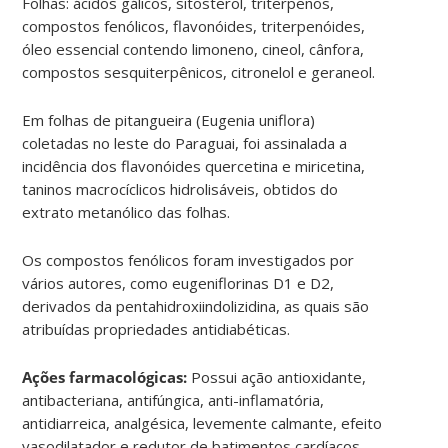
Folhas: ácidos gálicos, sitosterol, triterpenos,
compostos fenólicos, flavonóides, triterpenóides,
óleo essencial contendo limoneno, cineol, cânfora,
compostos sesquiterpênicos, citronelol e geraneol.
Em folhas de pitangueira (Eugenia uniflora)
coletadas no leste do Paraguai, foi assinalada a
incidência dos flavonóides quercetina e miricetina,
taninos macrocíclicos hidrolisáveis, obtidos do
extrato metanólico das folhas.
Os compostos fenólicos foram investigados por
vários autores, como eugeniflorinas D1 e D2,
derivados da pentahidroxiindolizidina, as quais são
atribuídas propriedades antidiabéticas.
Ações farmacológicas:
Possui ação antioxidante,
antibacteriana, antifúngica, anti-inflamatória,
antidiarreica, analgésica, levemente calmante, efeito
vasodilatador e redutor de batimentos cardíacos,