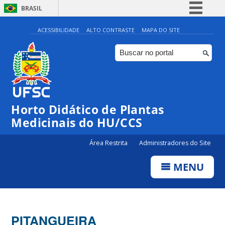
BRASIL
Simplifique!
ACESSIBILIDADE
ALTO CONTRASTE
MAPA DO SITE
Comunica BR
Participe
Acesso à informação
Legislação
Horto Didático de Plantas
Canais
Medicinais do HU/CCS
Área Restrita
Administradores do Site
MENU
PITANGUEIRA