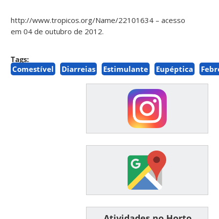
http://www.tropicos.org/Name/22101634 – acesso
em 04 de outubro de 2012.
Tags:
Comestível
Diarreias
Estimulante
Eupéptica
Febr
͏ ͏ ͏ ͏ ͏ ͏Atividades no Horto