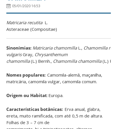
05/01/2020 16:53
Matricaria
recutita
L
.
Asteraceae
(
Compositae
)
Sinonímias
:
Matricaria
chamomilla
L.,
Chamomilla
recutita
(L
vulgaris
Gray,
Chrysanthemum
chamomilla
(L.)
Bernh
.,
Chamomilla
chamomilla
(L.)
Rydb
.
Nomes populares:
Camomila-alemã, maçanilha,
matricária, camomila vulgar, camomila comum
.
Origem ou Habitat
:
Europa
.
Características botânicas:
Erva anual, glabra,
ereta, muito ramificada, com até 0,5 m de altura.
Folhas de 3 – 7 cm de
comprimento,
bi
a
tripinatissectas
, alternas.