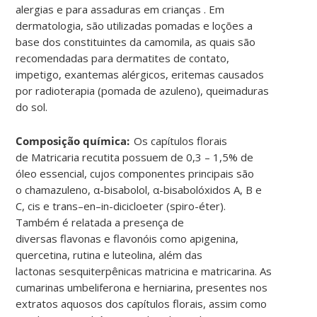
alergias e para assaduras em crianças . Em
dermatologia, são utilizadas pomadas e loções a
base dos constituintes da camomila, as quais são
recomendadas para dermatites de contato,
impetigo, exantemas alérgicos, eritemas causados
por radioterapia (pomada de
azuleno
), queimaduras
do sol
.
Composição química:
Os capítulos florais
de
Matricaria
recutita
possuem de 0,3 – 1,5% de
óleo essencial, cujos componentes principais são
o
chamazuleno
, α-
bisabolol
, α-
bisabolóxidos
A, B e
C,
cis
e
trans
–
en
–
in-dicicloeter
(
spiro
-éter).
Também é relatada a presença de
diversas
flavonas
e
flavonóis
como
apigenina
,
quercetina, rutina e luteolina, além das
lactonas
sesquiterpênicas
matricina
e
matricarina
. As
cumarinas
umbeliferona
e
herniarina
, presentes nos
extratos aquosos dos capítulos florais, assim como