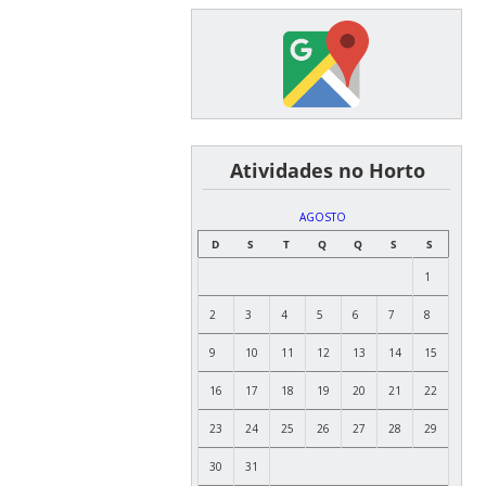
͏ ͏ ͏ ͏ ͏ ͏Atividades no Horto
AGOSTO
D
S
T
Q
Q
S
S
1
2
3
4
5
6
7
8
9
10
11
12
13
14
15
16
17
18
19
20
21
22
23
24
25
26
27
28
29
30
31