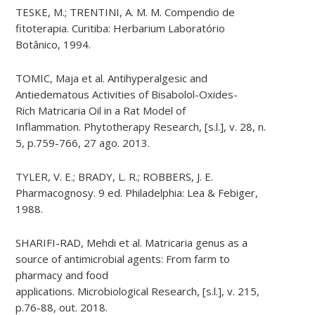
TESKE, M.; TRENTINI, A. M. M. Compendio de
fitoterapia. Curitiba:
Herbarium
Laboratório
Botânico, 1994.
TOMIC, Maja et al.
Antihyperalgesic
and
Antiedematous Activities of
Bisabolol
-Oxides-
Rich
Matricaria
Oil in a Rat Model of
Inflammation.
Phytotherapy
Research, [
s.l
.], v. 28, n.
5, p.759-766, 27 ago. 2013.
TYLER, V. E.; BRADY, L. R.; ROBBERS, J. E.
Pharmacognosy.
9 ed. Philadelphia: Lea &
Febiger
,
1988.
SHARIFI-RAD, Mehdi et al.
Matricaria
genus as a
source of antimicrobial agents: From farm to
pharmacy and food
applications.
Microbiological
Research, [
s.l
.], v. 215,
p.76-88, out. 2018.