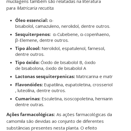
mucilagens também são relatadas na literatura
para
Matricaria
recutita
.
Óleo essencial:
α-
bisabolol
,
camazuleno
,
nerolidol
, dentre outros.
Sesquiterpenos
:
α-
Cubebene
, α-
copenhaeno
,
β-
Elemene
, dentre outros.
Tipo álcool:
Nerolidol
,
espatulenol
,
farnesol
,
dentre outros.
Tipo óxido:
Óxido de
bisabolol
B, óxido
de
bisabolona
, óxido de
bisabolol
A
Lactonas
sesquiterpenicas
:
Matricarina
e
matricína
Flavonóides
:
Eupatilina
,
eupatoletina
,
crosseriol
,
quercet
,
luteolína
, dentre outros.
Cumarinas:
Esculetina
,
isoscopoletina
,
herniarina
,
umbeli
dentre outras.
Ações farmacológicas:
As ações farmacológicas da
camomila são devidas ao conjunto de diferentes
substâncias presentes nesta planta. O efeito