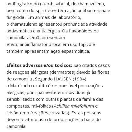
antiflogístico do (
-)-
α-
bisabolol
, do
chamazuleno
,
bem como do
spiro
-éter têm ação antibacteriana e
fungicida . Em animais de laboratório,
o
chamazulenio
apresentou pronunciada atividade
antiasmática e
antialérgica.
Os
flavonóides
da
camomila-alemã apresentam
efeito
antiinflamatório
local em uso tópico e
também apresentam ação espasmolítica
.
Efeitos adversos e/ou tóxicos:
São citados casos
de reações alérgicas (dermatites) devido às flores
de
camomila .
Segundo HAUSEN (1984),
a
Matricaria
recutita
é responsável por reações
alérgicas, principalmente em indivíduos já
sensibilizados com outras plantas da família das
compostas, mil-folhas (
Achillea
milefolium
) e
crisântemo (reações cruzadas). Estas pessoas
devem evitar o uso de preparações à base de
camomila
.