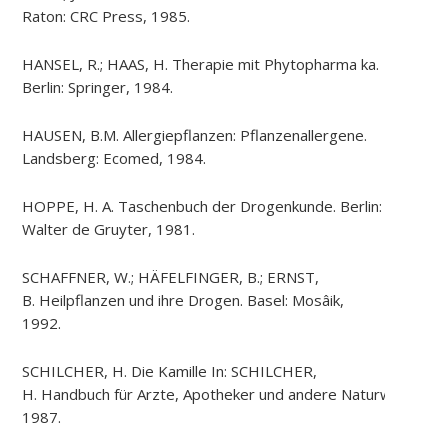
Raton: CRC Press, 1985.
HANSEL, R.; HAAS, H.
Therapie
mit
Phytopharma
ka.
Berlin: Springer, 1984.
HAUSEN, B.M.
Allergiepflanzen
:
Pflanzenallergene
.
Landsberg:
Ecomed
, 1984.
HOPPE, H. A.
Taschenbuch
der
Drogenkunde
. Berlin:
Walter de Gruyter, 1981.
SCHAFFNER, W.; HÄFELFINGER, B.; ERNST,
B.
Heilpflanzen
und
ihre
Drogen
. Basel:
Mosâik
,
1992.
SCHILCHER, H. Die Kamille
In
: SCHILCHER,
H.
Handbuch
für
Arzte
,
Apotheker
und
andere
Naturwissensch
1987.