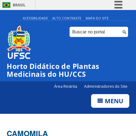
BRASIL
Simplifique!
ACESSIBILIDADE
ALTO CONTRASTE
MAPA DO SITE
Comunica BR
Participe
Acesso à informação
Legislação
Horto Didático de Plantas
Canais
Medicinais do HU/CCS
Área Restrita
Administradores do Site
MENU
CAMOMILA