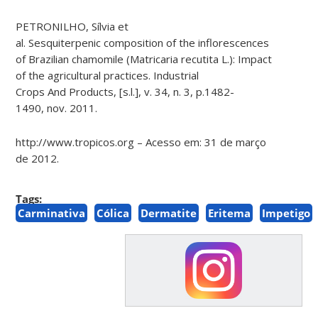
PETRONILHO,
Sílvia
et
al.
Sesquiterpenic
composition of the inflorescences
of Brazilian chamomile (
Matricaria
recutita
L.): Impact
of the agricultural practices. Industrial
Crops
And
Products, [
s.l.
], v. 34, n. 3, p.1482-
1490,
nov.
2011.
http://www.tropicos.org – Acesso em: 31 de março
de 2012
.
Tags:
Carminativa
Cólica
Dermatite
Eritema
Impetigo