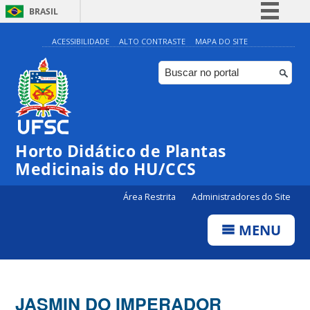
BRASIL
Simplifique!
ACESSIBILIDADE
ALTO CONTRASTE
MAPA DO SITE
Comunica BR
Participe
Acesso à informação
Legislação
Horto Didático de Plantas
Canais
Medicinais do HU/CCS
Área Restrita
Administradores do Site
MENU
JASMIN DO IMPERADOR