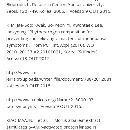
Bioproducts Research Center, Yonsei University,
Seoul, 120-749, Korea, 2005. – Acesso 9 OUT 2015.
KIM, Jae-Soo; Kwak, Bo-Yeon; Yi, Kwontaek; Lee,
Jaekyoung “Phytoestrogen composition for
preventing and relieving climacteric or menopausal
symptoms”. From PCT Int. Appl. (2010), WO
2010120133 A2 20101021, Korea. (Scifinder)
Acesso 13 OUT 2015.
http://www.cm-
leiria.pt/uploads/writer_file/document/788/2012081715495
– Acesso 9 OUT 2015.
http://www.tropicos.org/Name/21300010?
tab=synonyms – Acesso 9 OUT 2015.
XIAO MAA, N. I. et all. – “Morus alba leaf extract
stimulates 5-AMP-activated protein kinase in