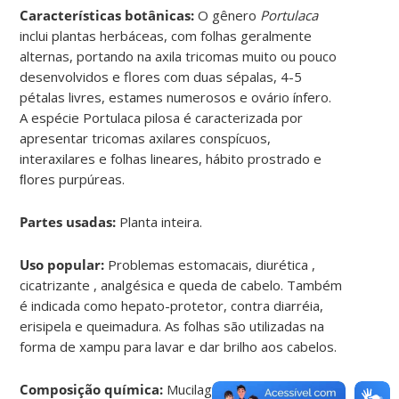
Características botânicas:
O gênero
Portulaca
inclui plantas herbáceas, com folhas geralmente
alternas, portando na axila tricomas muito ou pouco
desenvolvidos e flores com duas sépalas, 4-5
pétalas livres, estames numerosos e ovário ínfero.
A espécie Portulaca pilosa é caracterizada por
apresentar tricomas axilares conspícuos,
interaxilares e folhas lineares, hábito prostrado e
ﬂores purpúreas.
Partes usadas:
Planta inteira.
Uso popular:
Problemas estomacais, diurética ,
cicatrizante , analgésica e queda de cabelo. Também
é indicada como hepato-protetor, contra diarréia,
erisipela e queimadura. As folhas são utilizadas na
forma de xampu para lavar e dar brilho aos cabelos.
Composição química:
Mucilagem, sais minerais,