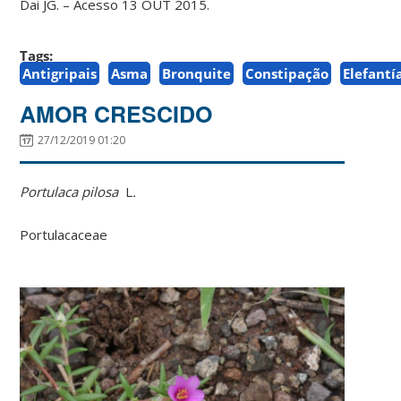
Dai JG. – Acesso 13 OUT 2015.
Tags:
Antigripais
Asma
Bronquite
Constipação
Elefantí
AMOR CRESCIDO
27/12/2019 01:20
Portulaca pilosa
L
.
Portulacaceae