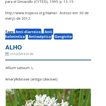
para el Desarollo (CYTED), 1995. p. 13-15.
http://www.tropicos.org/Name/- Acesso em: 30 de
março de 2012.
Tags:
Anti-diarreico
Anti-
helmíntica
Antisséptica
Gengivite
ALHO
27/12/2019 01:09
Allium sativum
L.
Amaryllidaceae (antiga Liliaceae)