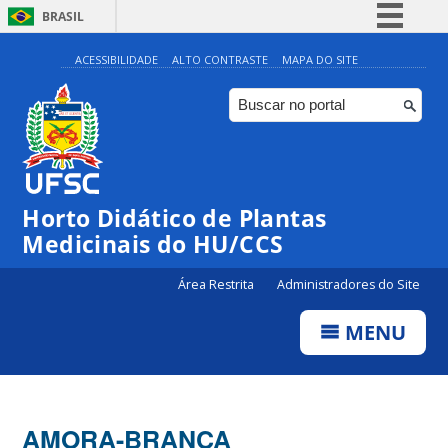
BRASIL
Simplifique!
ACESSIBILIDADE
ALTO CONTRASTE
MAPA DO SITE
Comunica BR
Participe
Acesso à informação
Legislação
Horto Didático de Plantas
Canais
Medicinais do HU/CCS
Área Restrita
Administradores do Site
MENU
AMORA-BRANCA