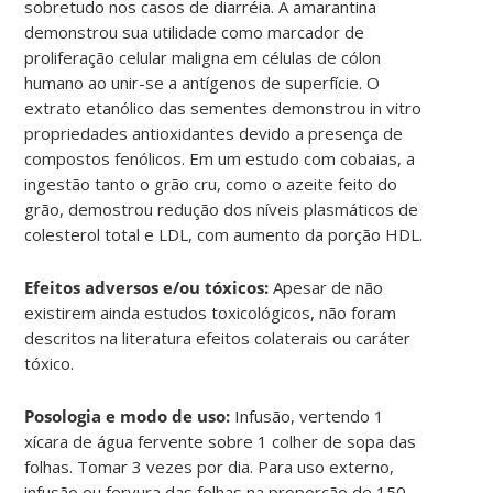
sobretudo nos casos de diarréia. A amarantina
demonstrou sua utilidade como marcador de
proliferação celular maligna em células de cólon
humano ao unir-se a antígenos de superfície. O
extrato etanólico das sementes demonstrou in vitro
propriedades antioxidantes devido a presença de
compostos fenólicos. Em um estudo com cobaias, a
ingestão tanto o grão cru, como o azeite feito do
grão, demostrou redução dos níveis plasmáticos de
colesterol total e LDL, com aumento da porção HDL.
Efeitos adversos e/ou tóxicos:
Apesar de não
existirem ainda estudos toxicológicos, não foram
descritos na literatura efeitos colaterais ou caráter
tóxico.
Posologia e modo de uso:
Infusão, vertendo 1
xícara de água fervente sobre 1 colher de sopa das
folhas. Tomar 3 vezes por dia. Para uso externo,
infusão ou fervura das folhas na proporção de 150-