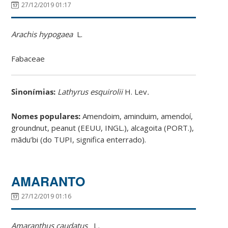
27/12/2019 01:17
Arachis hypogaea
L.
Fabaceae
Sinonímias
:
Lathyrus esquirolii
H. Lev
.
Nomes populares:
Amendoim, aminduim, amendoí,
groundnut, peanut (EEUU, INGL.), alcagoita (PORT.),
mãdu’bi (do TUPI, significa enterrado).
AMARANTO
27/12/2019 01:16
Amaranthus caudatus
L
.