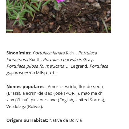
Sinonímias
:
Portulaca lanata
Rich. ,
Portulaca
lanuginosa
Kunth,
Portulaca parvula
A. Gray,
Portulaca pilosa
fo
.
mexicana
D. Legrand,
Portulaca
gagatosperma
Millsp., etc
.
Nomes populares:
Amor crescido, flor de seda
(Brasil), alecrim-de-são-josé (PORT), mao ma chi
xian (China), pink purslane (English, United States),
Verdolaga(Bolívia).
Origem ou Habitat:
Nativa da Bolívia.