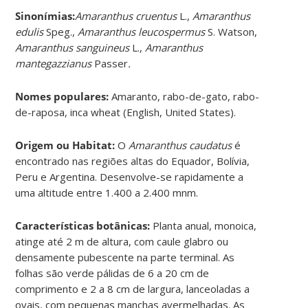
Sinonímias
:
Amaranthus cruentus
L.,
Amaranthus
edulis
Speg.,
Amaranthus leucospermus
S. Watson,
Amaranthus sanguineus
L.,
Amaranthus
mantegazzianus
Passer
.
Nomes populares:
Amaranto, rabo-de-gato, rabo-
de-raposa, inca wheat (English, United States).
Origem ou Habitat:
O
Amaranthus caudatus
é
encontrado nas regiões altas do Equador, Bolívia,
Peru e Argentina. Desenvolve-se rapidamente a
uma altitude entre 1.400 a 2.400 mnm.
Características botânicas:
Planta anual, monoica,
atinge até 2 m de altura, com caule glabro ou
densamente pubescente na parte terminal. As
folhas são verde pálidas de 6 a 20 cm de
comprimento e 2 a 8 cm de largura, lanceoladas a
ovais, com pequenas manchas avermelhadas. As