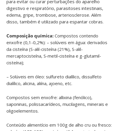
para evitar ou curar perturbações do aparelho
digestivo e respiratório, parasitoses intestinais,
edema, gripe, trombose, arteriosclerose. Além
disso,
também é utilizado para espantar cobras.
Composição química:
Compostos contendo
enxofre (0,1-0,2%): – solúveis em água: derivados
da cisteína (S-alil-cisteína (21%), S-alil-
mercaptocisteína, S-metil-cisteína e g-glutamil-
cisteína);
– Solúveis em óleo: sulfureto dialílico, dissulfeto
dialílico, alicina, aliína, ajoeno, etc.
Compostos sem enxofre: allixina (fenólico),
saponinas, polissacarídeos, mucilagens, minerais e
oligoelementos.
Conteúdo alimentício em 100g de alho cru ou fresco: