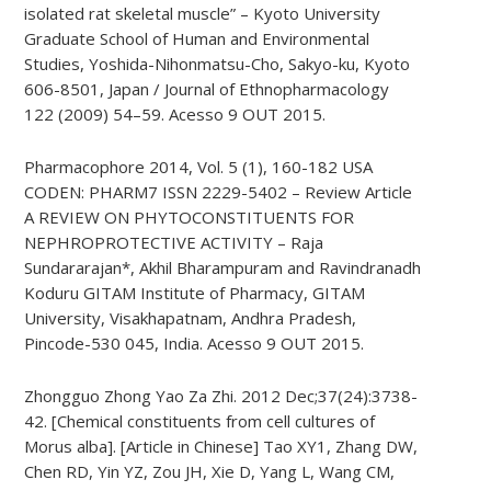
isolated rat skeletal muscle” – Kyoto University
Graduate School of Human and Environmental
Studies, Yoshida-Nihonmatsu-Cho, Sakyo-ku, Kyoto
606-8501, Japan / Journal of Ethnopharmacology
122 (2009) 54–59. Acesso 9 OUT 2015.
Pharmacophore 2014, Vol. 5 (1), 160-182 USA
CODEN: PHARM7 ISSN 2229-5402 – Review Article
A REVIEW ON PHYTOCONSTITUENTS FOR
NEPHROPROTECTIVE ACTIVITY – Raja
Sundararajan*, Akhil Bharampuram and Ravindranadh
Koduru GITAM Institute of Pharmacy, GITAM
University, Visakhapatnam, Andhra Pradesh,
Pincode-530 045, India. Acesso 9 OUT 2015.
Zhongguo Zhong Yao Za Zhi. 2012 Dec;37(24):3738-
42. [Chemical constituents from cell cultures of
Morus alba]. [Article in Chinese] Tao XY1, Zhang DW,
Chen RD, Yin YZ, Zou JH, Xie D, Yang L, Wang CM,