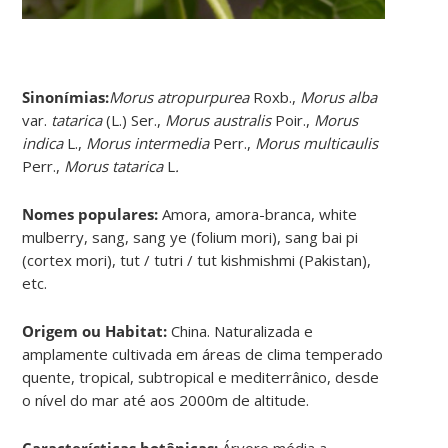
Sinonímias
:
Morus atropurpurea
Roxb.,
Morus alba
var.
tatarica
(L.) Ser.,
Morus australis
Poir.,
Morus
indica
L.,
Morus intermedia
Perr.,
Morus multicaulis
Perr.,
Morus tatarica
L
.
Nomes populares:
Amora, amora-branca, white
mulberry, sang, sang ye (folium mori), sang bai pi
(cortex mori), tut / tutri / tut kishmishmi (Pakistan),
etc.
Origem ou Habitat:
China. Naturalizada e
amplamente cultivada em áreas de clima temperado
quente, tropical, subtropical e mediterrânico, desde
o nível do mar até aos 2000m de altitude.
Características botânicas:
Árvore média a