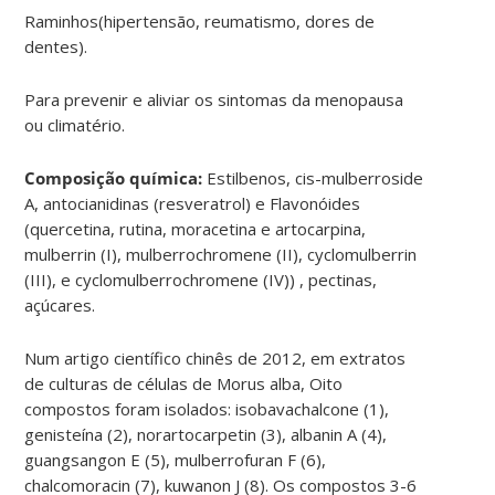
Raminhos(hipertensão, reumatismo, dores de
dentes).
Para prevenir e aliviar os sintomas da menopausa
ou climatério.
Composição química:
Estilbenos, cis-mulberroside
A, antocianidinas (resveratrol) e Flavonóides
(quercetina, rutina, moracetina e artocarpina,
mulberrin (I), mulberrochromene (II), cyclomulberrin
(III), e cyclomulberrochromene (IV)) , pectinas,
açúcares.
Num artigo científico chinês de 2012, em extratos
de culturas de células de Morus alba, Oito
compostos foram isolados: isobavachalcone (1),
genisteína (2), norartocarpetin (3), albanin A (4),
guangsangon E (5), mulberrofuran F (6),
chalcomoracin (7), kuwanon J (8). Os compostos 3-6