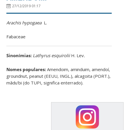
27/12/2019 01:17
Arachis hypogaea
L.
Fabaceae
Sinonímias
:
Lathyrus esquirolii
H. Lev
.
Nomes populares:
Amendoim, aminduim, amendoí,
groundnut, peanut (EEUU, INGL.), alcagoita (PORT.),
mãdu’bi (do TUPI, significa enterrado).