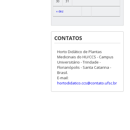
30
31
« dez
CONTATOS
Horto Didático de Plantas
Medicinais do HU/CCS - Campus
Universitário - Trindade -
Florianópolis - Santa Catarina -
Brasil.
E-mail:
hortodidatico.ccs@contato.ufsc.br