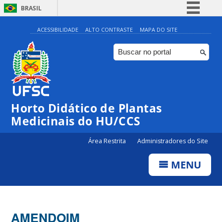
BRASIL
Simplifique!
ACESSIBILIDADE
ALTO CONTRASTE
MAPA DO SITE
Comunica BR
Participe
Acesso à informação
Legislação
Horto Didático de Plantas
Canais
Medicinais do HU/CCS
Área Restrita
Administradores do Site
MENU
AMENDOIM