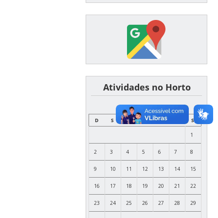
͏ ͏ ͏ ͏ ͏ ͏Atividades no Horto
AGOSTO
D
S
T
Q
Q
S
S
1
2
3
4
5
6
7
8
9
10
11
12
13
14
15
16
17
18
19
20
21
22
23
24
25
26
27
28
29