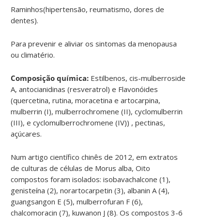
Raminhos(hipertensão, reumatismo, dores de
dentes).
Para prevenir e aliviar os sintomas da menopausa
ou climatério.
Composição química:
Estilbenos, cis-mulberroside
A, antocianidinas (resveratrol) e Flavonóides
(quercetina, rutina, moracetina e artocarpina,
mulberrin (I), mulberrochromene (II), cyclomulberrin
(III), e cyclomulberrochromene (IV)) , pectinas,
açúcares.
Num artigo científico chinês de 2012, em extratos
de culturas de células de Morus alba, Oito
compostos foram isolados: isobavachalcone (1),
genisteína (2), norartocarpetin (3), albanin A (4),
guangsangon E (5), mulberrofuran F (6),
chalcomoracin (7), kuwanon J (8). Os compostos 3-6