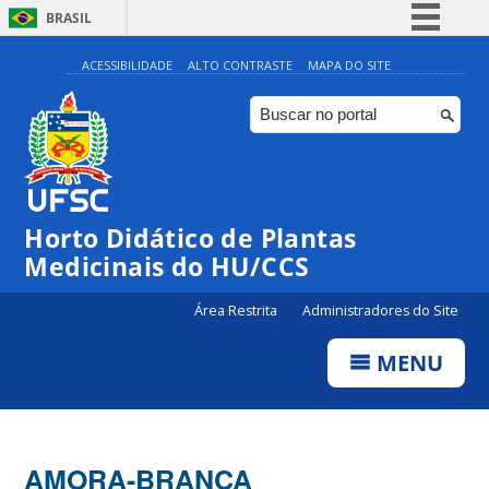
BRASIL
Simplifique!
ACESSIBILIDADE
ALTO CONTRASTE
MAPA DO SITE
Comunica BR
Participe
Acesso à informação
Legislação
Horto Didático de Plantas
Canais
Medicinais do HU/CCS
Área Restrita
Administradores do Site
MENU
AMORA-BRANCA