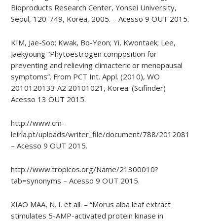
Bioproducts Research Center, Yonsei University,
Seoul, 120-749, Korea, 2005. – Acesso 9 OUT 2015.
KIM, Jae-Soo; Kwak, Bo-Yeon; Yi, Kwontaek; Lee,
Jaekyoung “Phytoestrogen composition for
preventing and relieving climacteric or menopausal
symptoms”. From PCT Int. Appl. (2010), WO
2010120133 A2 20101021, Korea. (Scifinder)
Acesso 13 OUT 2015.
http://www.cm-
leiria.pt/uploads/writer_file/document/788/2012081715495
– Acesso 9 OUT 2015.
http://www.tropicos.org/Name/21300010?
tab=synonyms – Acesso 9 OUT 2015.
XIAO MAA, N. I. et all. – “Morus alba leaf extract
stimulates 5-AMP-activated protein kinase in