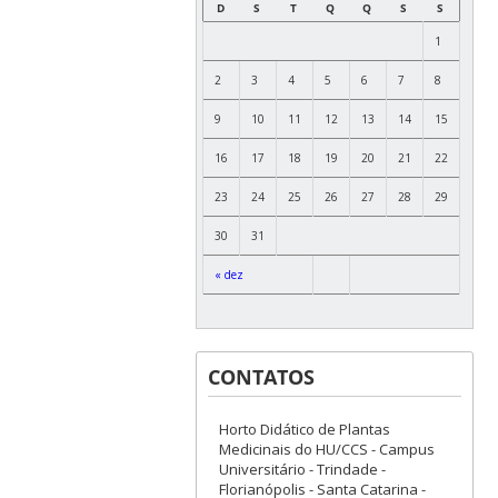
D
S
T
Q
Q
S
S
1
2
3
4
5
6
7
8
9
10
11
12
13
14
15
16
17
18
19
20
21
22
23
24
25
26
27
28
29
30
31
« dez
CONTATOS
Horto Didático de Plantas
Medicinais do HU/CCS - Campus
Universitário - Trindade -
Florianópolis - Santa Catarina -