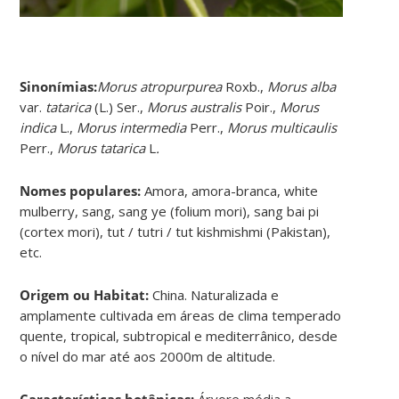
Sinonímias
:
Morus atropurpurea
Roxb.,
Morus alba
var.
tatarica
(L.) Ser.,
Morus australis
Poir.,
Morus
indica
L.,
Morus intermedia
Perr.,
Morus multicaulis
Perr.,
Morus tatarica
L
.
Nomes populares:
Amora, amora-branca, white
mulberry, sang, sang ye (folium mori), sang bai pi
(cortex mori), tut / tutri / tut kishmishmi (Pakistan),
etc.
Origem ou Habitat:
China. Naturalizada e
amplamente cultivada em áreas de clima temperado
quente, tropical, subtropical e mediterrânico, desde
o nível do mar até aos 2000m de altitude.
Características botânicas:
Árvore média a