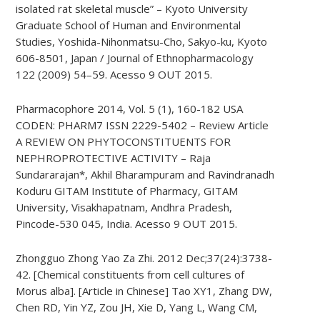
isolated rat skeletal muscle” – Kyoto University
Graduate School of Human and Environmental
Studies, Yoshida-Nihonmatsu-Cho, Sakyo-ku, Kyoto
606-8501, Japan / Journal of Ethnopharmacology
122 (2009) 54–59. Acesso 9 OUT 2015.
Pharmacophore 2014, Vol. 5 (1), 160-182 USA
CODEN: PHARM7 ISSN 2229-5402 – Review Article
A REVIEW ON PHYTOCONSTITUENTS FOR
NEPHROPROTECTIVE ACTIVITY – Raja
Sundararajan*, Akhil Bharampuram and Ravindranadh
Koduru GITAM Institute of Pharmacy, GITAM
University, Visakhapatnam, Andhra Pradesh,
Pincode-530 045, India. Acesso 9 OUT 2015.
Zhongguo Zhong Yao Za Zhi. 2012 Dec;37(24):3738-
42. [Chemical constituents from cell cultures of
Morus alba]. [Article in Chinese] Tao XY1, Zhang DW,
Chen RD, Yin YZ, Zou JH, Xie D, Yang L, Wang CM,