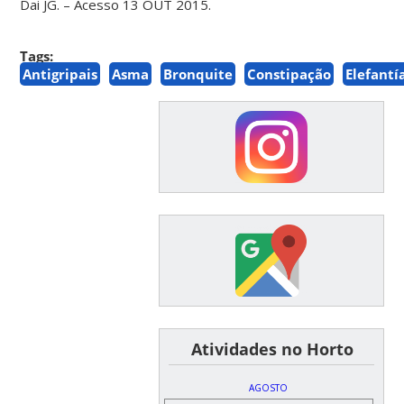
Dai JG. – Acesso 13 OUT 2015.
Tags:
Antigripais
Asma
Bronquite
Constipação
Elefantí
͏ ͏ ͏ ͏ ͏ ͏Atividades no Horto
AGOSTO