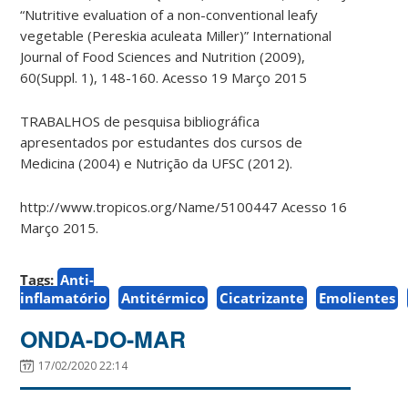
“Nutritive evaluation of a non-​conventional leafy
vegetable (Pereskia aculeata Miller)” International
Journal of Food Sciences and Nutrition (2009),
60(Suppl. 1), 148-160. Acesso 19 Março 2015
TRABALHOS de pesquisa bibliográfica
apresentados por estudantes dos cursos de
Medicina (2004) e Nutrição da UFSC (2012).
http://www.tropicos.org/Name/5100447 Acesso 16
Março 2015.
Tags:
Anti-
inflamatório
Antitérmico
Cicatrizante
Emolientes
ONDA-DO-MAR
17/02/2020 22:14