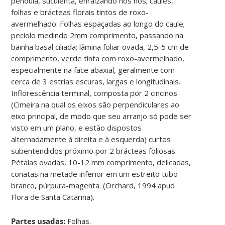
pendula, suculenta, enraizando nos nós; caules,
folhas e brácteas florais tintos de roxo-
avermelhado. Folhas espaçadas ao longo do caule;
pecíolo medindo 2mm comprimento, passando na
bainha basal ciliada; lâmina foliar ovada, 2,5-5 cm de
comprimento, verde tinta com roxo-avermelhado,
especialmente na face abaxial, geralmente com
cerca de 3 estrias escuras, largas e longitudinais.
Inflorescência terminal, composta por 2 cincinos
(Cimeira na qual os eixos são perpendiculares ao
eixo principal, de modo que seu arranjo só pode ser
visto em um plano, e estão dispostos
alternadamente à direita e à esquerda) curtos
subentendidos próximo por 2 brácteas foliosas.
Pétalas ovadas, 10-12 mm comprimento, delicadas,
conatas na metade inferior em um estreito tubo
branco, púrpura-magenta. (Orchard, 1994 apud
Flora de Santa Catarina).
Partes usadas:
Folhas.