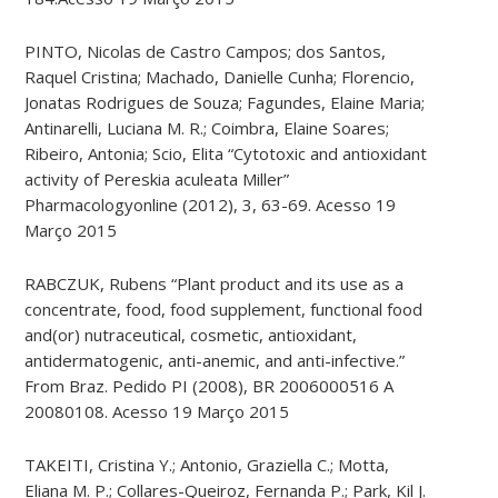
PINTO, Nicolas de Castro Campos; dos Santos,
Raquel Cristina; Machado, Danielle Cunha; Florencio,
Jonatas Rodrigues de Souza; Fagundes, Elaine Maria;
Antinarelli, Luciana M. R.; Coimbra, Elaine Soares;
Ribeiro, Antonia; Scio, Elita “Cytotoxic and antioxidant
activity of Pereskia aculeata Miller”
Pharmacologyonline (2012), 3, 63-69. Acesso 19
Março 2015
RABCZUK, Rubens “Plant product and its use as a
concentrate, food, food supplement, functional food
and(or) nutraceutical, cosmetic, antioxidant,
antidermatogenic, anti-​anemic, and anti-​infective.”
From Braz. Pedido PI (2008), BR 2006000516 A
20080108. Acesso 19 Março 2015
TAKEITI, Cristina Y.; Antonio, Graziella C.; Motta,
Eliana M. P.; Collares-Queiroz, Fernanda P.; Park, Kil J.