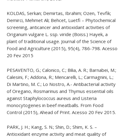
KOLDAS, Serkan; Demirtas, Ibrahim; Ozen, Tevfik;
Demirci, Mehmet Ali; Behcet, Luetfi – Phytochemical
screening, anticancer and antioxidant activities of
Origanum vulgare L. ssp. viride (Boiss.) Hayek, a
plant of traditional usage. Journal of the Science of
Food and Agriculture (2015), 95(4), 786-798. Acesso
20 Fev 2015
PESAVENTO, G.; Calonico, C.; Bilia, A. R.; Barnabei, M.;
Calesini, F.; Addona, R.; Mencarelli, L.; Carmagnini, L.;
Di Martino, M. C.; Lo Nostro, A.- Antibacterial activity
of Oregano, Rosmarinus and Thymus essential oils
against Staphylococcus aureus and Listeria
monocytogenes in beef meatballs. From Food
Control (2015), Ahead of Print. Acesso 20 Fev 2015.
PARK, J. H.; Kang, S. N.; Shin, D.; Shim, K. S. –
Antioxidant enzyme activity and meat quality of