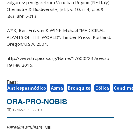
vulgaressp.vulgarefrom Venetian Region (NE Italy).
Chemistry & Biodiversity, [s.l.], v. 10, n. 4, p.569-
583, abr. 2013.
WYK, Ben-Erik van & WINK Michael “MEDICINAL
PLANTS OF THE WORLD”, Timber Press, Portland,
Oregon/U.S.A. 2004.
http://www.tropicos.org/Name/17600223 Acesso
19 Fev 2015.
Tags:
Antiespasmódico
Asma
Bronquite
Cólica
Condim
ORA-PRO-NOBIS
17/02/2020 22:19
Pereskia aculeata
Mill.