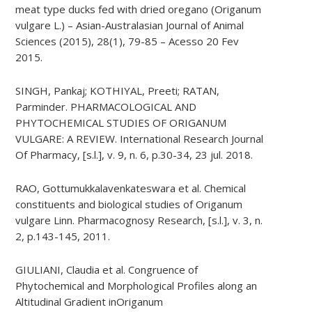
meat type ducks fed with dried oregano (Origanum
vulgare L.) – Asian-Australasian Journal of Animal
Sciences (2015), 28(1), 79-85 – Acesso 20 Fev
2015.
SINGH, Pankaj; KOTHIYAL, Preeti; RATAN,
Parminder. PHARMACOLOGICAL AND
PHYTOCHEMICAL STUDIES OF ORIGANUM
VULGARE: A REVIEW. International Research Journal
Of Pharmacy, [s.l.], v. 9, n. 6, p.30-34, 23 jul. 2018.
RAO, Gottumukkalavenkateswara et al. Chemical
constituents and biological studies of Origanum
vulgare Linn. Pharmacognosy Research, [s.l.], v. 3, n.
2, p.143-145, 2011.
GIULIANI, Claudia et al. Congruence of
Phytochemical and Morphological Profiles along an
Altitudinal Gradient inOriganum