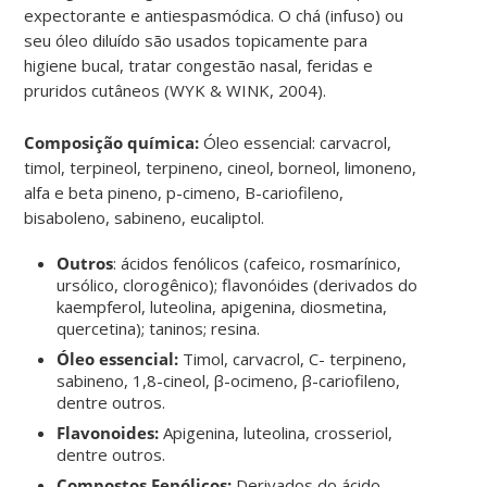
expectorante e antiespasmódica. O chá (infuso) ou
seu óleo diluído são usados topicamente para
higiene bucal, tratar congestão nasal, feridas e
pruridos cutâneos (WYK & WINK, 2004).
Composição química:
Óleo essencial: carvacrol,
timol, terpineol, terpineno, cineol, borneol, limoneno,
alfa e beta pineno, p-cimeno, B-cariofileno,
bisaboleno, sabineno, eucaliptol.
Outros
: ácidos fenólicos (cafeico, rosmarínico,
ursólico, clorogênico); flavonóides (derivados do
kaempferol, luteolina, apigenina, diosmetina,
quercetina); taninos; resina.
Óleo essencial:
Timol, carvacrol, C- terpineno,
sabineno, 1,8-cineol, β-ocimeno, β-cariofileno,
dentre outros.
Flavonoides:
Apigenina, luteolina, crosseriol,
dentre outros.
Compostos Fenólicos:
Derivados do ácido