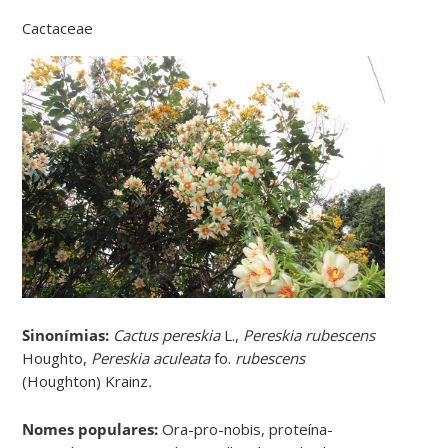
Cactaceae
Sinonímias
:
Cactus pereskia
L.,
Pereskia rubescens
Houghto,
Pereskia aculeata
fo.
rubescens
(Houghton) Krainz
.
Nomes populares:
Ora-pro-nobis, proteína-