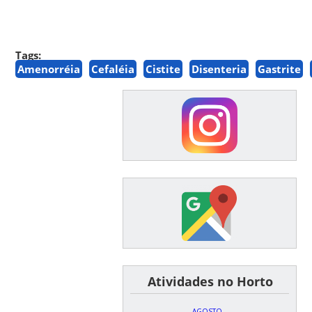
Tags:
Amenorréia
Cefaléia
Cistite
Disenteria
Gastrite
͏ ͏ ͏ ͏ ͏ ͏Atividades no Horto
AGOSTO