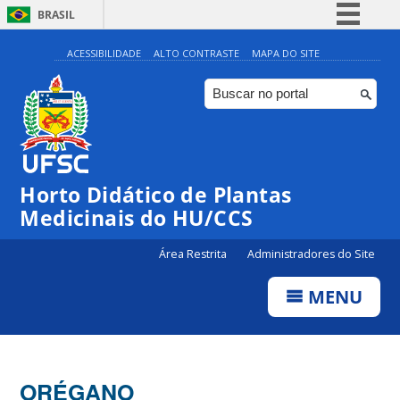
BRASIL
Simplifique!
ACESSIBILIDADE
ALTO CONTRASTE
MAPA DO SITE
Comunica BR
Participe
Acesso à informação
Legislação
Horto Didático de Plantas
Canais
Medicinais do HU/CCS
Área Restrita
Administradores do Site
MENU
ORÉGANO