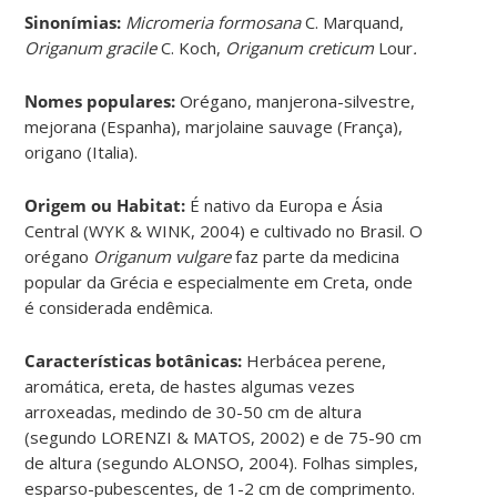
Sinonímias
:
Micromeria formosana
C. Marquand,
Origanum gracile
C. Koch,
Origanum creticum
Lour
.
Nomes populares:
Orégano, manjerona-silvestre,
mejorana (Espanha), marjolaine sauvage (França),
origano (Italia).
Origem ou Habitat:
É nativo da Europa e Ásia
Central (WYK & WINK, 2004) e cultivado no Brasil. O
orégano
Origanum vulgare
faz parte da medicina
popular da Grécia e especialmente em Creta, onde
é considerada endêmica.
Características botânicas:
Herbácea perene,
aromática, ereta, de hastes algumas vezes
arroxeadas, medindo de 30-50 cm de altura
(segundo LORENZI & MATOS, 2002) e de 75-90 cm
de altura (segundo ALONSO, 2004). Folhas simples,
esparso-pubescentes, de 1-2 cm de comprimento.