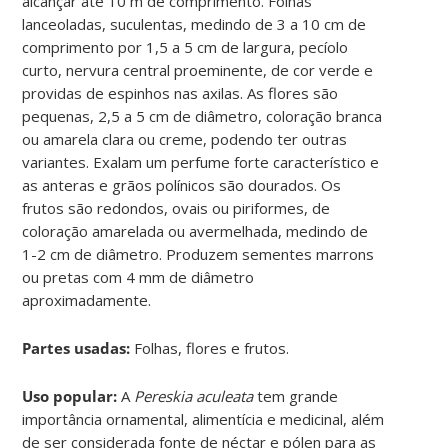
alcançar até 10 m de comprimento. Folhas
lanceoladas, suculentas, medindo de 3 a 10 cm de
comprimento por 1,5 a 5 cm de largura, pecíolo
curto, nervura central proeminente, de cor verde e
providas de espinhos nas axilas. As flores são
pequenas, 2,5 a 5 cm de diâmetro, coloração branca
ou amarela clara ou creme, podendo ter outras
variantes. Exalam um perfume forte característico e
as anteras e grãos polínicos são dourados. Os
frutos são redondos, ovais ou piriformes, de
coloração amarelada ou avermelhada, medindo de
1-2 cm de diâmetro. Produzem sementes marrons
ou pretas com 4 mm de diâmetro
aproximadamente.
Partes usadas:
Folhas, flores e frutos.
Uso popular:
A
Pereskia aculeata
tem grande
importância ornamental, alimentícia e medicinal, além
de ser considerada fonte de néctar e pólen para as