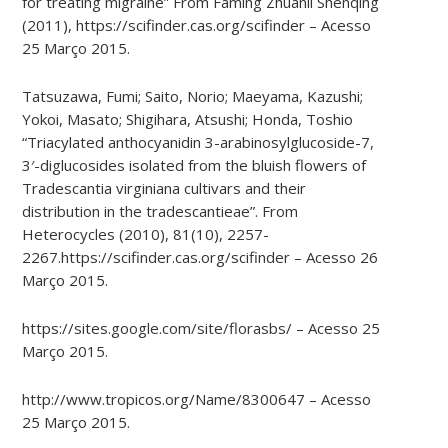
for treating migraine” From Faming Zhuanli Shenqing
(2011), https://scifinder.cas.org/scifinder – Acesso
25 Março 2015.
Tatsuzawa, Fumi; Saito, Norio; Maeyama, Kazushi;
Yokoi, Masato; Shigihara, Atsushi; Honda, Toshio
“Triacylated anthocyanidin 3-​arabinosylglucoside-​7,​
3′-​diglucosides isolated from the bluish flowers of
Tradescantia virginiana cultivars and their
distribution in the tradescantieae”. From
Heterocycles (2010), 81(10), 2257-
2267.https://scifinder.cas.org/scifinder – Acesso 26
Março 2015.
https://sites.google.com/site/florasbs/ – Acesso 25
Março 2015.
http://www.tropicos.org/Name/8300647 – Acesso
25 Março 2015.