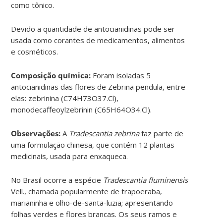
como tônico.
Devido a quantidade de antocianidinas pode ser
usada como corantes de medicamentos, alimentos
e cosméticos.
Composição química:
Foram isoladas 5
antocianidinas das flores de Zebrina pendula, entre
elas: zebrinina (C74H73O37.Cl),
monodecaffeoylzebrinin (C65H64O34.Cl).
Observações:
A
Tradescantia zebrina
faz parte de
uma formulação chinesa, que contém 12 plantas
medicinais, usada para enxaqueca.
No Brasil ocorre a espécie
Tradescantia fluminensis
Vell., chamada popularmente de trapoeraba,
marianinha e olho-de-santa-luzia; apresentando
folhas verdes e flores brancas. Os seus ramos e