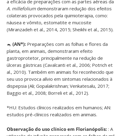
a eficácia de preparações com as partes aéreas da
A. millefolium
demonstraram redução dos efeitos
colaterais provocados pela quimioterapia, como:
náusea e vômito, estomatite e mucosite
(Miranzadeh et al., 2014, 2015; Sheikhi et al., 2015).
🐁
(AN*):
Preparações com as folhas e flores da
planta, em animais, demonstraram efeito
gastroprotetor, principalmente na redução de
úlceras gástricas (Cavalcanti et al., 2006; Potrich et
al., 2010). Também em animais foi reconhecido que
seu uso provoca alívio em sintomas relacionados à
dispepsia (Ali; Gopalakrishnan; Venkatesalu, 2017;
Baggio et al., 2008; Borreli et al., 2012).
*HU: Estudos clínicos realizados em humanos; AN:
estudos pré-clínicos realizados em animais.
Observação do uso clínico em Florianópolis:
: A
utilização da infusão preparada com as folhas da mil-