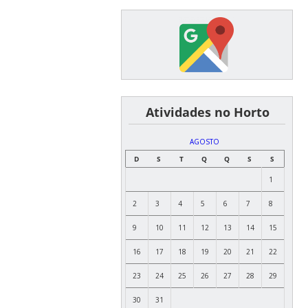
͏ ͏ ͏ ͏ ͏ ͏Atividades no Horto
AGOSTO
D
S
T
Q
Q
S
S
1
2
3
4
5
6
7
8
9
10
11
12
13
14
15
16
17
18
19
20
21
22
23
24
25
26
27
28
29
30
31