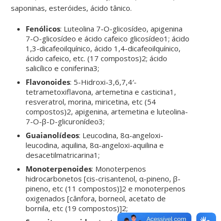
saponinas, esteróides, ácido tânico.
Fenólicos
: Luteolina 7-O-glicosídeo, apigenina
7-O-glicosídeo e ácido cafeico glicosídeo1; ácido
1,3-dicafeoilquínico, ácido 1,4-dicafeoilquínico,
ácido cafeico, etc. (17 compostos)2; ácido
salicílico e coniferina3;
Flavonoides
: 5-Hidroxi-3,6,7,4′-
tetrametoxiflavona, artemetina e casticina1,
resveratrol, morina, miricetina, etc (54
compostos)2, apigenina, artemetina e luteolina-
7-O-β-D-glicuronídeo3;
Guaianolídeos
: Leucodina, 8α-angeloxi-
leucodina, aquilina, 8α-angeloxi-aquilina e
desacetilmatricarina1;
Monoterpenoides
: Monoterpenos
hidrocarbonetos [cis-crisantenol, α-pineno, β-
pineno, etc (11 compostos)]2 e monoterpenos
oxigenados [cânfora, borneol, acetato de
bornila, etc (19 compostos)]2;