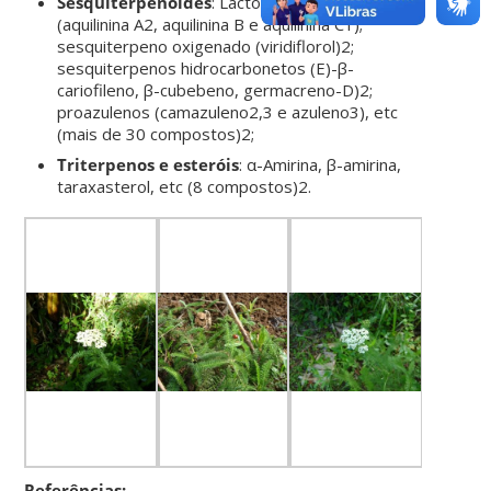
Sesquiterpenoides
: Lactonas sesquiterpênicas
(aquilinina A2, aquilinina B e aquilinina C1);
sesquiterpeno oxigenado (viridiflorol)2;
sesquiterpenos hidrocarbonetos (E)-β-
cariofileno, β-cubebeno, germacreno-D)2;
proazulenos (camazuleno2,3 e azuleno3), etc
(mais de 30 compostos)2;
Triterpenos e esteróis
: α-Amirina, β-amirina,
taraxasterol, etc (8 compostos)2.
Referências: