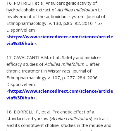
16. POTRICH et al. Antiulcerogenic activity of
hydroalcoholic extract of
Achillea millefolium
L.:
Involvement of the antioxidant system. Journal of
Ethnopharmacology, v. 130, p.85–92, 2010; 157.
Disponível em:
<
https://www.sciencedirect.com/science/article/pii/S
via%3Dihub
>.
17. CAVALCANTI A.M. et al., Safety and antiulcer
efficacy studies of
Achillea millefolium
L. after
chronic treatment in Wistar rats. Journal of
Ethnopharmacology v. 107, p. 277–284. 2006.
Disponível em:
<
https://www.sciencedirect.com/science/article/pii/S
via%3Dihub
>.
18. BORRELLI F., et al. Prokinetic effect of a
standardized yarrow (
Achillea millefolium
) extract
and its constituent choline: studies in the mouse and