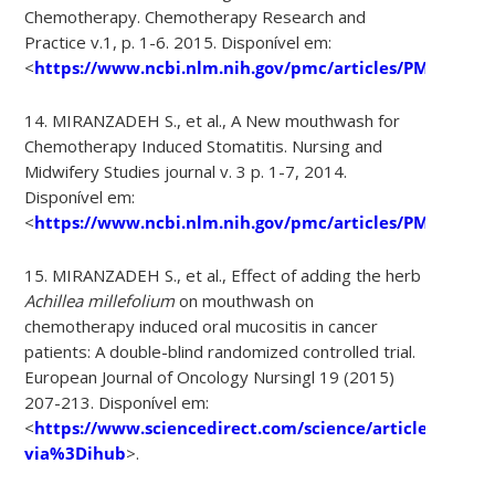
Chemotherapy. Chemotherapy Research and
Practice v.1, p. 1-6. 2015. Disponível em:
<
https://www.ncbi.nlm.nih.gov/pmc/articles/PMC46550
14. MIRANZADEH S., et al., A New mouthwash for
Chemotherapy Induced Stomatitis. Nursing and
Midwifery Studies journal v. 3 p. 1-7, 2014.
Disponível em:
<
https://www.ncbi.nlm.nih.gov/pmc/articles/PMC43329
15. MIRANZADEH S., et al., Effect of adding the herb
Achillea millefolium
on mouthwash on
chemotherapy induced oral mucositis in cancer
patients: A double-blind randomized controlled trial.
European Journal of Oncology Nursingl 19 (2015)
207-213. Disponível em:
<
https://www.sciencedirect.com/science/article/pii/S
via%3Dihub
>.