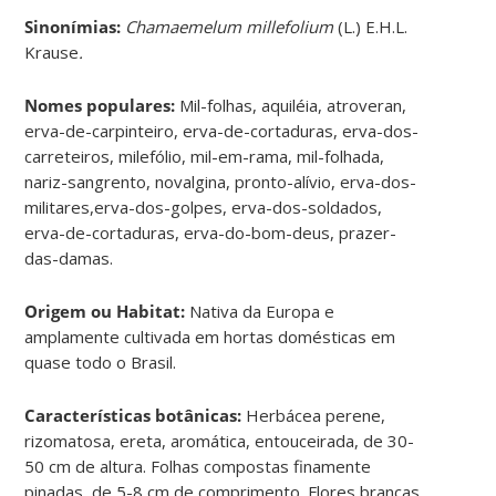
Sinonímias
:
Chamaemelum millefolium
(L.) E.H.L.
Krause
.
Nomes populares:
Mil-folhas, aquiléia, atroveran,
erva-de-carpinteiro, erva-de-cortaduras, erva-dos-
carreteiros, milefólio, mil-em-rama, mil-folhada,
nariz-sangrento, novalgina, pronto-alívio, erva-dos-
militares,erva-dos-golpes, erva-dos-soldados,
erva-de-cortaduras, erva-do-bom-deus, prazer-
das-damas.
Origem ou Habitat:
Nativa da Europa e
amplamente cultivada em hortas domésticas em
quase todo o Brasil.
Características botânicas:
Herbácea perene,
rizomatosa, ereta, aromática, entouceirada, de 30-
50 cm de altura. Folhas compostas finamente
pinadas, de 5-8 cm de comprimento. Flores brancas,