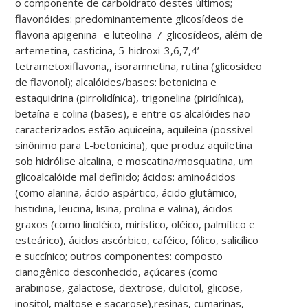
o componente de carboidrato destes últimos;
flavonóides: predominantemente glicosídeos de
flavona apigenina- e luteolina-7-glicosídeos, além de
artemetina, casticina, 5-hidroxi-3,6,7,4’-
tetrametoxiflavona,, isoramnetina, rutina (glicosídeo
de flavonol); alcalóides/bases: betonicina e
estaquidrina (pirrolidínica), trigonelina (piridínica),
betaína e colina (bases), e entre os alcalóides não
caracterizados estão aquiceína, aquileína (possível
sinônimo para L-betonicina), que produz aquiletina
sob hidrólise alcalina, e moscatina/mosquatina, um
glicoalcalóide mal definido; ácidos: aminoácidos
(como alanina, ácido aspártico, ácido glutâmico,
histidina, leucina, lisina, prolina e valina), ácidos
graxos (como linoléico, mirístico, oléico, palmítico e
esteárico), ácidos ascórbico, caféico, fólico, salicílico
e succínico; outros componentes: composto
cianogênico desconhecido, açúcares (como
arabinose, galactose, dextrose, dulcitol, glicose,
inositol, maltose e sacarose),resinas, cumarinas,