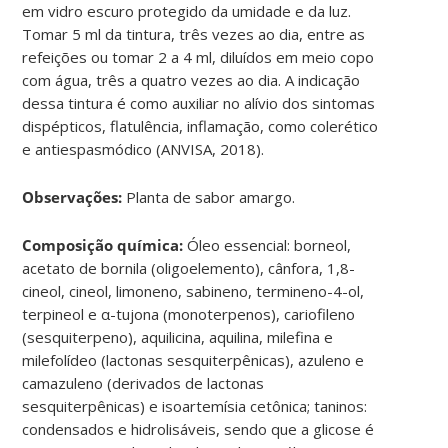
em vidro escuro protegido da umidade e da luz.
Tomar 5 ml da tintura, três vezes ao dia, entre as
refeições ou tomar 2 a 4 ml, diluídos em meio copo
com água, três a quatro vezes ao dia. A indicação
dessa tintura é como auxiliar no alívio dos sintomas
dispépticos, flatulência, inflamação, como colerético
e antiespasmódico (ANVISA, 2018).
Observações:
Planta de sabor amargo.
Composição química:
Óleo essencial: borneol,
acetato de bornila (oligoelemento), cânfora, 1,8-
cineol, cineol, limoneno, sabineno, termineno-4-ol,
terpineol e α-tujona (monoterpenos), cariofileno
(sesquiterpeno), aquilicina, aquilina, milefina e
milefolídeo (lactonas sesquiterpênicas), azuleno e
camazuleno (derivados de lactonas
sesquiterpênicas) e isoartemísia cetônica; taninos:
condensados e hidrolisáveis, sendo que a glicose é