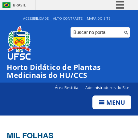
BRASIL
Simplifique!
ACESSIBILIDADE
ALTO CONTRASTE
MAPA DO SITE
Comunica BR
Participe
Acesso à informação
Legislação
Horto Didático de Plantas
Canais
Medicinais do HU/CCS
Área Restrita
Administradores do Site
MENU
MIL FOLHAS