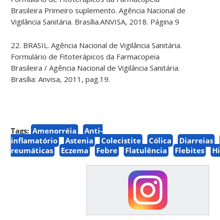
Brasileira Primeiro suplemento. Agência Nacional de
Vigilância Sanitária. Brasília.ANVISA, 2018. Página 9
22. BRASIL. Agência Nacional de Vigilância Sanitária.
Formulário de Fitoterápicos da Farmacopeia
Brasileira / Agência Nacional de Vigilância Sanitária.
Brasília: Anvisa, 2011, pag.19.
Tags:
Amenorréia
Anti-
inflamatório
Astenia
Colecistite
Cólica
Diarreias
reumáticas
Eczema
Febre
Flatulência
Flebites
H