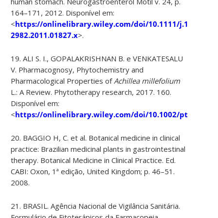
human stomach. Neurogastroenterol Motil v. 24, p.
164–171, 2012. Disponível em:
<
https://onlinelibrary.wiley.com/doi/10.1111/j.1365-
2982.2011.01827.x
>.
19. ALI S. I., GOPALAKRISHNAN B. e VENKATESALU
V. Pharmacognosy, Phytochemistry and
Pharmacological Properties of
Achillea millefolium
L.: A Review. Phytotherapy research, 2017. 160.
Disponível em:
<
https://onlinelibrary.wiley.com/doi/10.1002/ptr.5840
>.
20. BAGGIO H, C. et al. Botanical medicine in clinical
practice: Brazilian medicinal plants in gastrointestinal
therapy. Botanical Medicine in Clinical Practice. Ed.
CABI: Oxon, 1ª edição, United Kingdom; p. 46–51.
2008.
21. BRASIL. Agência Nacional de Vigilância Sanitária.
Formulário de Fitoterápicos da Farmacopeia