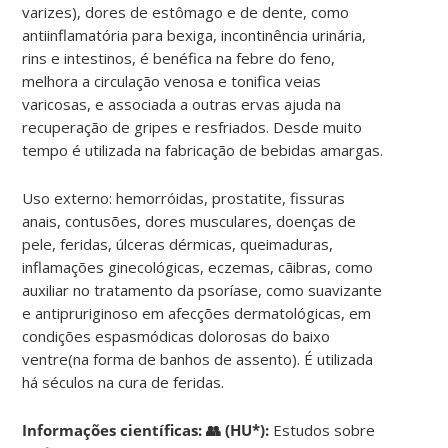
varizes), dores de estômago e de dente, como
antiinflamatória para bexiga, incontinência urinária,
rins e intestinos, é benéfica na febre do feno,
melhora a circulação venosa e tonifica veias
varicosas, e associada a outras ervas ajuda na
recuperação de gripes e resfriados. Desde muito
tempo é utilizada na fabricação de bebidas amargas.
Uso externo: hemorróidas, prostatite, fissuras
anais, contusões, dores musculares, doenças de
pele, feridas, úlceras dérmicas, queimaduras,
inflamações ginecológicas, eczemas, cãibras, como
auxiliar no tratamento da psoríase, como suavizante
e antipruriginoso em afecções dermatológicas, em
condições espasmódicas dolorosas do baixo
ventre(na forma de banhos de assento). É utilizada
há séculos na cura de feridas.
Informações científicas:
👥 (HU*):
Estudos sobre