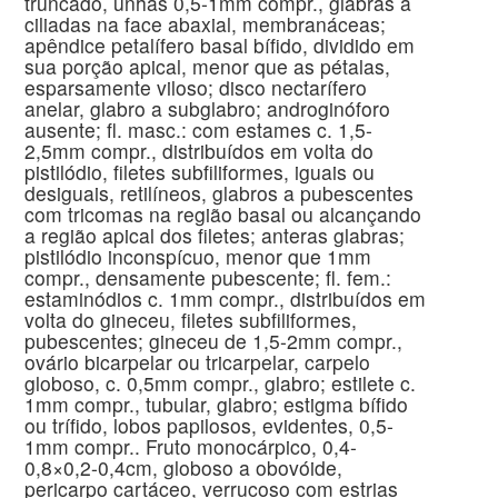
truncado, unhas 0,5-1mm compr., glabras a
ciliadas na face abaxial, membranáceas;
apêndice petalífero basal bífido, dividido em
sua porção apical, menor que as pétalas,
esparsamente viloso; disco nectarífero
anelar, glabro a subglabro; androginóforo
ausente; fl. masc.: com estames c. 1,5-
2,5mm compr., distribuídos em volta do
pistilódio, filetes subfiliformes, iguais ou
desiguais, retilíneos, glabros a pubescentes
com tricomas na região basal ou alcançando
a região apical dos filetes; anteras glabras;
pistilódio inconspícuo, menor que 1mm
compr., densamente pubescente; fl. fem.:
estaminódios c. 1mm compr., distribuídos em
volta do gineceu, filetes subfiliformes,
pubescentes; gineceu de 1,5-2mm compr.,
ovário bicarpelar ou tricarpelar, carpelo
globoso, c. 0,5mm compr., glabro; estilete c.
1mm compr., tubular, glabro; estigma bífido
ou trífido, lobos papilosos, evidentes, 0,5-
1mm compr.. Fruto monocárpico, 0,4-
0,8×0,2-0,4cm, globoso a obovóide,
pericarpo cartáceo, verrucoso com estrias