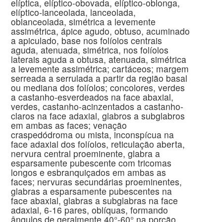
elíptica, elíptico-obovada, elíptico-oblonga,
elíptico-lanceolada, lanceolada,
oblanceolada, simétrica a levemente
assimétrica, ápice agudo, obtuso, acuminado
a apiculado, base nos folíolos centrais
aguda, atenuada, simétrica, nos folíolos
laterais aguda a obtusa, atenuada, simétrica
a levemente assimétrica; cartáceos; margem
serreada a serrulada a partir da região basal
ou mediana dos folíolos; concolores, verdes
a castanho-esverdeados na face abaxial,
verdes, castanho-acinzentados a castanho-
claros na face adaxial, glabros a subglabros
em ambas as faces; venação
craspedódroma ou mista, inconspícua na
face adaxial dos folíolos, reticulação aberta,
nervura central proeminente, glabra a
esparsamente pubescente com tricomas
longos e esbranquiçados em ambas as
faces; nervuras secundárias proeminentes,
glabras a esparsamente pubescentes na
face abaxial, glabras a subglabras na face
adaxial, 6-16 pares, oblíquas, formando
ângulos de geralmente 40°-60° na porção