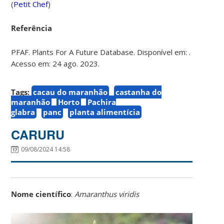
(
Petit Chef
)
Referência
PFAF. Plants For A Future Database. Disponível em: .
Acesso em: 24 ago. 2023.
Tags:
cacau do maranhão
castanha do
maranhão
Horto
Pachira
glabra
panc
planta alimentícia
CARURU
09/08/2024 14:58
Nome científico
:
Amaranthus viridis