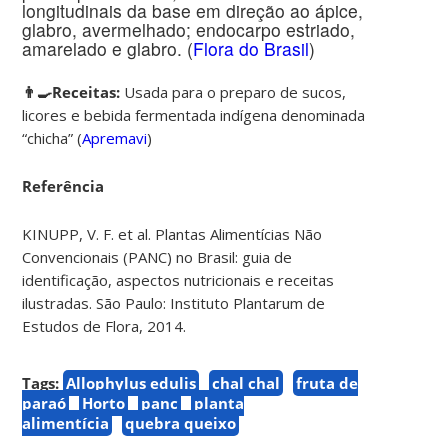
longitudinais da base em direção ao ápice,
glabro, avermelhado; endocarpo estriado,
amarelado e glabro. (
Flora do Brasil
)
👨‍🍳Receitas:
Usada para o preparo de sucos,
licores e bebida fermentada indígena denominada
“chicha” (
Apremavi
)
Referência
KINUPP, V. F. et al. Plantas Alimentícias Não
Convencionais (PANC) no Brasil: guia de
identificação, aspectos nutricionais e receitas
ilustradas. São Paulo: Instituto Plantarum de
Estudos de Flora, 2014.
Tags:
Allophylus edulis
chal chal
fruta de
paraó
Horto
panc
planta
alimentícia
quebra queixo