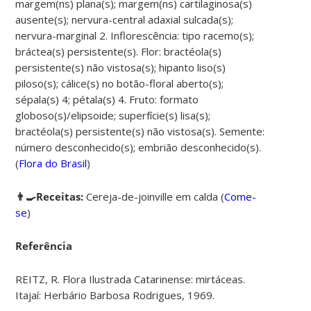
margem(ns) plana(s); margem(ns) cartilaginosa(s)
ausente(s); nervura-central adaxial sulcada(s);
nervura-marginal 2. Inflorescência: tipo racemo(s);
bráctea(s) persistente(s). Flor: bractéola(s)
persistente(s) não vistosa(s); hipanto liso(s)
piloso(s); cálice(s) no botão-floral aberto(s);
sépala(s) 4; pétala(s) 4. Fruto: formato
globoso(s)/elipsoide; superfície(s) lisa(s);
bractéola(s) persistente(s) não vistosa(s). Semente:
número desconhecido(s); embrião desconhecido(s).
(
Flora do Brasil
)
👨‍🍳Receitas:
Cereja-de-joinville em calda (
Come-
se
)
Referência
REITZ, R. Flora Ilustrada Catarinense: mirtáceas.
Itajaí: Herbário Barbosa Rodrigues, 1969.