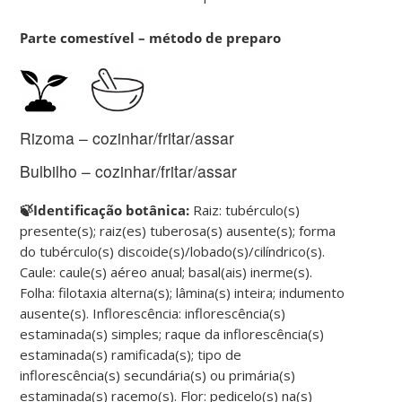
Parte comestível – método de preparo
Rizoma – cozinhar/fritar/assar
Bulbilho – cozinhar/fritar/assar
🍃Identificação botânica:
Raiz: tubérculo(s)
presente(s); raiz(es) tuberosa(s) ausente(s); forma
do tubérculo(s) discoide(s)/lobado(s)/cilíndrico(s).
Caule: caule(s) aéreo anual; basal(ais) inerme(s).
Folha: filotaxia alterna(s); lâmina(s) inteira; indumento
ausente(s). Inflorescência: inflorescência(s)
estaminada(s) simples; raque da inflorescência(s)
estaminada(s) ramificada(s); tipo de
inflorescência(s) secundária(s) ou primária(s)
estaminada(s) racemo(s). Flor: pedicelo(s) na(s)