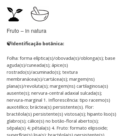
Fruto – in natura
🍃Identificação botânica:
Folha: forma elíptica(s)/obovada(s)/oblonga(s); base
aguda(s)/cuneada(s); ápice(s)
rostrado(s)/acuminado(s); textura
membranácea(s)/cartácea(s); margem(ns)
plana(s)/revoluta(s); margem(ns) cartilaginosa(s)
ausente(s); nervura-central adaxial sulcada(s);
nervura-marginal 1. Inflorescência: tipo racemo(s)
auxotélico; bráctea(s) persistente(s). Flor:
bractéola(s) persistente(s) vistosa(s); hipanto liso(s)
glabro(s); cálice(s) no botão-floral aberto(s);
sépala(s) 4; pétala(s) 4. Fruto: formato elipsoide;
superfície(s) lisa(s); bractéola(s) persistente(s)