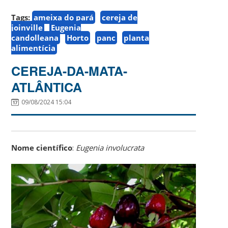
Tags:
ameixa do pará
cereja de
joinville
Eugenia
candolleana
Horto
panc
planta
alimentícia
CEREJA-DA-MATA-
ATLÂNTICA
09/08/2024 15:04
Nome científico
:
Eugenia involucrata