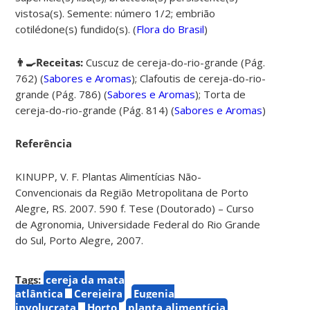
vistosa(s). Semente: número 1/2; embrião
cotilédone(s) fundido(s). (
Flora do Brasil
)
👨‍🍳Receitas:
Cuscuz de cereja-do-rio-grande (Pág.
762) (
Sabores e Aromas
);
Clafoutis de cereja-do-rio-
grande (Pág. 786) (
Sabores e Aromas
);
Torta de
cereja-do-rio-grande (Pág. 814) (
Sabores e Aromas
)
Referência
KINUPP, V. F. Plantas Alimentícias Não-
Convencionais da Região Metropolitana de Porto
Alegre, RS. 2007. 590 f. Tese (Doutorado) – Curso
de Agronomia, Universidade Federal do Rio Grande
do Sul, Porto Alegre, 2007.
Tags:
cereja da mata
atlântica
Cerejeira
Eugenia
involucrata
Horto
planta alimentícia