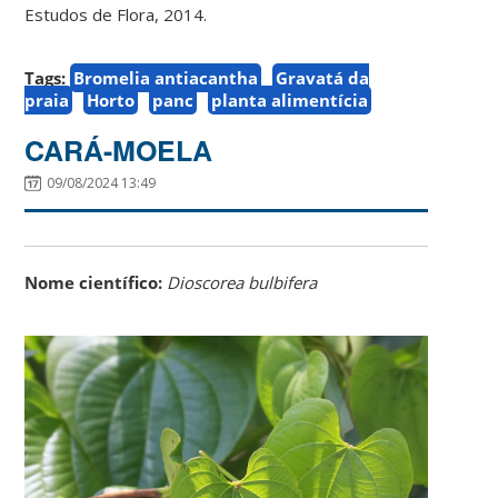
Estudos de Flora, 2014.
Tags:
Bromelia antiacantha
Gravatá da
praia
Horto
panc
planta alimentícia
CARÁ-MOELA
09/08/2024 13:49
Nome científico:
Dioscorea bulbifera