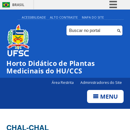
BRASIL
Simplifique!
ACESSIBILIDADE
ALTO CONTRASTE
MAPA DO SITE
Comunica BR
Participe
Acesso à informação
Legislação
Horto Didático de Plantas
Canais
Medicinais do HU/CCS
Área Restrita
Administradores do Site
MENU
CHAL-CHAL