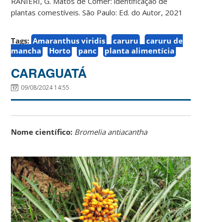
RANIERI, G. Matos de Comer: identificação de
plantas comestíveis. São Paulo: Ed. do Autor, 2021
Tags:
Amaranthus viridis
caruru
caruru de
mancha
Horto
panc
planta alimentícia
CARAGUATÁ
09/08/2024 14:55
Nome científico:
Bromelia antiacantha