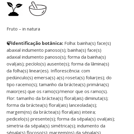
Fruto – in natura
🍃Identificação botânica:
Folha: bainha(s) face(s)
abaxial indumento panoso(s); bainha(s) face(s)
adaxial indumento panoso(s); forma da bainha(s)
oval(ais); pecíolo(s) ausente(s); forma da lâmina(s)
da folha(s) linear(es). Inflorescência: com
pedúnculo(s) emersa(s) a(s) roseta(s) foliar(es); do
tipo racemo(s); tamanho da bráctea(s) primária(s)
maior(es) que os ramo(s)/menor que os ramo(s).
Flor: tamanho da bráctea(s) floral(ais) diminuta(s);
forma da bráctea(s) floral(ais) lanceolada(s);
margem(ns) da bráctea(s) floral(ais) inteira;
pedicelo(s) presente(s); forma da sépala(s) oval(ais);
simetria da sépala(s) simétrica(s); indumento da
sépala(s) flocoso(s); margem(ns) da sépala(s)