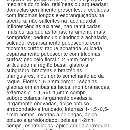
mediana do folíolo, retilíneas ou arqueadas;
domácias geralmente presentes, urceoladas
com tricomas longos e esbranquiçados na
abertura, não salientes na face adaxial.
Inflorescências axilares, não ramificadas,
mais curtas que as folhas, raramente mais
compridas; pedúnculo cilíndrico a achatado,
sulcado, esparsamente pubescente com
tricomas curtos; raque achatada, sulcada,
esparsamente pubescente com tricomas
curtos; pedicelo floral 1-2,5mm compr.,
articulado na região basal, glabro a
subglabro; brácteas e bractéolas
triangulares, indumento semelhante ao da
raque. Flores 1,5-3mm compr.; sépalas
glabras em ambas as faces, membranáceas,
externas c. 1-1,5×1-1,5mm compr.,
suborbiculares, largamente ovadas a
largamente obovadas, ápice obtuso,
arredondado a truncado; internas 1-1,5×0,5-
1mm compr., ovadas a oblongas, ápice
obtuso a arredondado; pétalas 1-2mm
compr., espatuladas, ápice agudo a irregular,