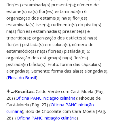
flor(es) estaminada(s) presente(s); número de
estame(s) na(s) flor(es) estaminada(s) 6;
organização dos estame(s) na(s) flor(es)
estaminada(s) livre(s); rudimento(s) do pistilo(s)
na(s) flor(es) estaminada(s) presente(s) e
tripartido(s); organização dos estilete(s) na(s)
flor(es) pistilada(s) em coluna(s); número de
estaminódio(s) na(s) flor(es) pistilada(s) 6;
organização dos estigma(s) na(s) flor(es)
pistilada(s) bífido(s). Fruto: forma das cápsula(s)
alongada(s). Semente: forma das ala(s) alongada(s).
(
Flora do Brasil
)
👨‍🍳Receitas:
Caldo Verde com Cará-Moela (Pág.
26) (
Oficina PANC iniciação culinária
);
Nhoque de
Cará-Moela (Pág. 27) (
Oficina PANC iniciação
culinária
);
Bolo de Chocolate com Cará-Moela (Pág.
28) (
Oficina PANC iniciação culinária
)