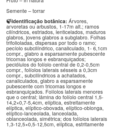
Fruto – in natura
Semente – torrar
🍃Identificação botânica:
Árvores,
arvoretas ou arbustos, 1-17m alt.; ramos
cilíndricos, estriados, lenticelados, maduros
glabros, jovens glabros a subglabro. Folhas
trifolioladas, dispersas por todo o ramo;
pecíolo subcilíndrico, canaliculado, 1- 6,1cm
compr., glabro a esparsamente pubescente
tricomas longos e esbranquiçados;
peciólulos do folíolo central de 0,2-0,5cm
compr., folíolos laterais sésseis a 0,3cm
compr., subcilíndricos a achatados,
canaliculados, glabro a esparsamente
pubescente com tricomas longos e
esbranquiçados. Folíolos laterais menores
que o central; lâmina do folíolo central 1,5-
14,2×0,7-5,4cm, elíptica, estreitamente
elíptica, elíptico-obovada, elíptico-oblonga,
elíptico-lanceolada, lanceolada,
oblanceolada, simétrica; dos folíolos laterais
1,3-12,5×0,5-12,5cm, elíptica, estritamente