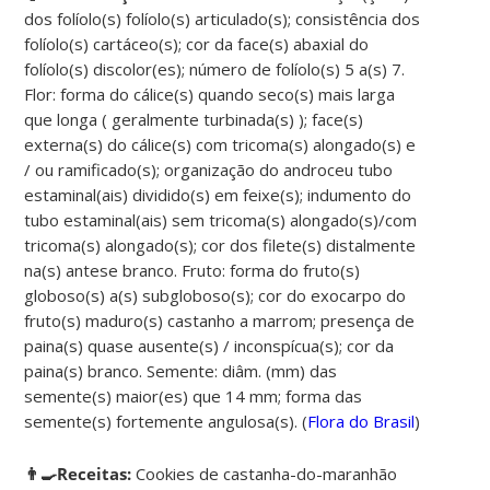
dos folíolo(s) folíolo(s) articulado(s); consistência dos
folíolo(s) cartáceo(s); cor da face(s) abaxial do
folíolo(s) discolor(es); número de folíolo(s) 5 a(s) 7.
Flor: forma do cálice(s) quando seco(s) mais larga
que longa ( geralmente turbinada(s) ); face(s)
externa(s) do cálice(s) com tricoma(s) alongado(s) e
/ ou ramificado(s); organização do androceu tubo
estaminal(ais) dividido(s) em feixe(s); indumento do
tubo estaminal(ais) sem tricoma(s) alongado(s)/com
tricoma(s) alongado(s); cor dos filete(s) distalmente
na(s) antese branco. Fruto: forma do fruto(s)
globoso(s) a(s) subgloboso(s); cor do exocarpo do
fruto(s) maduro(s) castanho a marrom; presença de
paina(s) quase ausente(s) / inconspícua(s); cor da
paina(s) branco. Semente: diâm. (mm) das
semente(s) maior(es) que 14 mm; forma das
semente(s) fortemente angulosa(s). (
Flora do Brasil
)
👨‍🍳Receitas:
Cookies de castanha-do-maranhão