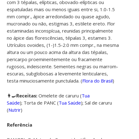
com 3 tépalas, elípticas, obovado-elípticas ou
espatuladas mais ou menos iguais entre si, 1.0-1.5
mm compr., ápice arredondado ou quase agudo,
mucronado ou não, estigmas 3, estilete ereto. Flor
estaminadas inconspícua, reunidas principalmente
no ápice das florescências, tépalas 3, estames 3.
Utrículos ovoides, (1-)1.5-2.0 mm compr., na mesma
altura ou um pouco acima da altura das tépalas,
pericarpo proeminentemente ou fracamente
rugosos, indeiscente. Sementes negras ou marrom-
escuras, subglobosas a levemente lenticulares,
testa minuciosamente punctulada. (
Flora do Brasil
)
👨‍🍳Receitas:
Omelete de caruru (
Tua
Saúde
);
Torta de PANC (
Tua Saúde
);
Sal de caruru
(
Nutrir
)
Referência