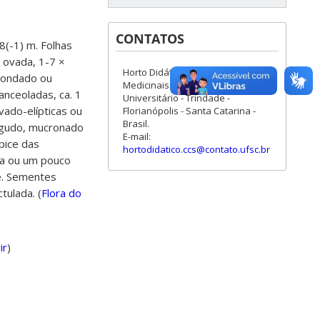
CONTATOS
8(-1) m. Folhas
 ovada, 1-7 ×
Horto Didático de Plantas
edondado ou
Medicinais do HU/CCS - Campus
anceoladas, ca. 1
Universitário - Trindade -
vado-elípticas ou
Florianópolis - Santa Catarina -
Brasil.
 agudo, mucronado
E-mail:
pice das
hortodidatico.ccs@contato.ufsc.br
ura ou um pouco
e. Sementes
tulada. (
Flora do
ir
)