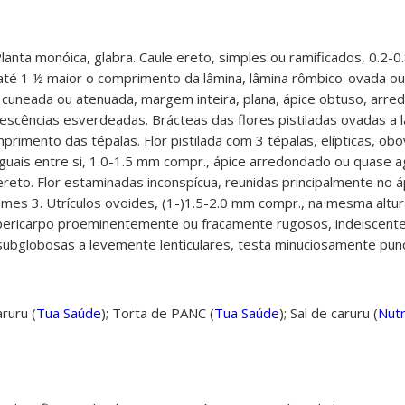
lanta monóica, glabra. Caule ereto, simples ou ramificados, 0.2-0.
té 1 ½ maior o comprimento da lâmina, lâmina rômbico-ovada ou
 cuneada ou atenuada, margem inteira, plana, ápice obtuso, arr
scências esverdeadas. Brácteas das flores pistiladas ovadas a l
imento das tépalas. Flor pistilada com 3 tépalas, elípticas, obo
guais entre si, 1.0-1.5 mm compr., ápice arredondado ou quase
ereto. Flor estaminadas inconspícua, reunidas principalmente no á
tames 3. Utrículos ovoides, (1-)1.5-2.0 mm compr., na mesma alt
, pericarpo proeminentemente ou fracamente rugosos, indeiscent
ubglobosas a levemente lenticulares, testa minuciosamente punc
ruru (
Tua Saúde
);
Torta de PANC (
Tua Saúde
);
Sal de caruru (
Nutr