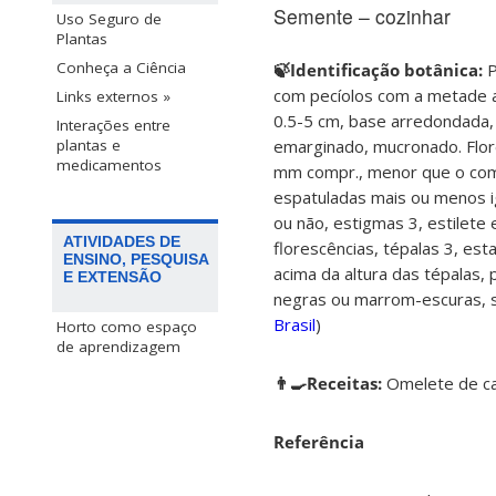
Semente – cozinhar
Uso Seguro de
Plantas
Conheça a Ciência
🍃Identificação botânica:
P
com pecíolos com a metade a
Links externos »
0.5-5 cm, base arredondada,
Interações entre
emarginado, mucronado. Flore
plantas e
medicamentos
mm compr., menor que o compr
espatuladas mais ou menos i
ou não, estigmas 3, estilete 
ATIVIDADES DE
florescências, tépalas 3, es
ENSINO, PESQUISA
acima da altura das tépalas
E EXTENSÃO
negras ou marrom-escuras, s
Brasil
)
Horto como espaço
de aprendizagem
👨‍🍳Receitas:
Omelete de ca
Referência