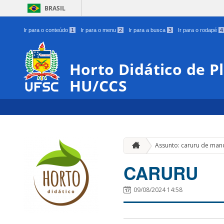
BRASIL
Ir para o conteúdo
1
Ir para o menu
2
Ir para a busca
3
Ir para o rodapé
4
Horto Didático de P
HU/CCS
Assunto: caruru de man
CARURU
09/08/2024 14:58