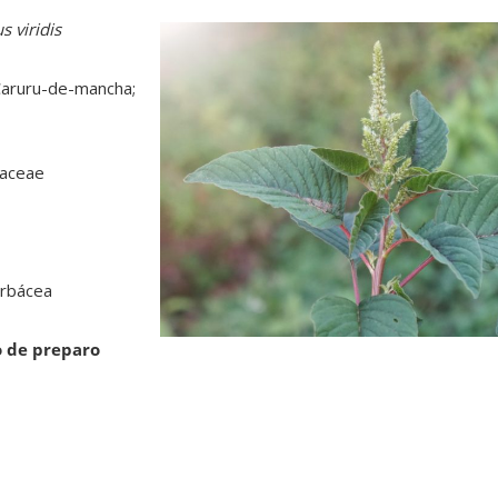
 viridis
Caruru-de-mancha;
haceae
rbácea
o de preparo