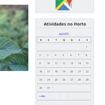
͏ ͏ ͏ ͏ ͏ ͏Atividades no Horto
AGOSTO
D
S
T
Q
Q
S
S
1
2
3
4
5
6
7
8
9
10
11
12
13
14
15
16
17
18
19
20
21
22
23
24
25
26
27
28
29
30
31
« dez