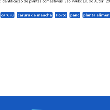
identificação de plantas comestíveis. São Paulo: Ed. do Autor, 
caruru
caruru de mancha
Horto
panc
planta alimen