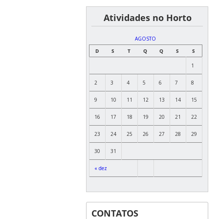
͏ ͏ ͏ ͏ ͏ ͏Atividades no Horto
AGOSTO
D
S
T
Q
Q
S
S
1
2
3
4
5
6
7
8
9
10
11
12
13
14
15
16
17
18
19
20
21
22
23
24
25
26
27
28
29
30
31
« dez
CONTATOS