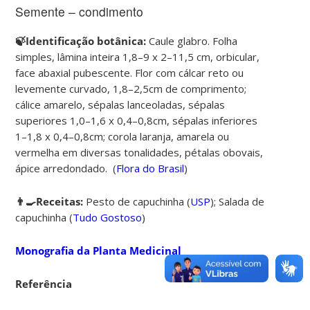
Semente – condimento
🍃Identificação botânica:
Caule glabro. Folha
simples, lâmina inteira 1,8–9 x 2–11,5 cm, orbicular,
face abaxial pubescente. Flor com cálcar reto ou
levemente curvado, 1,8–2,5cm de comprimento;
cálice amarelo, sépalas lanceoladas, sépalas
superiores 1,0–1,6 x 0,4–0,8cm, sépalas inferiores
1–1,8 x 0,4–0,8cm; corola laranja, amarela ou
vermelha em diversas tonalidades, pétalas obovais,
ápice arredondado. (
Flora do Brasil
)
👨‍🍳Receitas:
Pesto de capuchinha
(
USP
);
Salada de
capuchinha
(
Tudo Gostoso
)
Monografia da Planta Medicinal
Referência