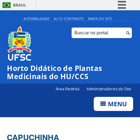
BRASIL
Simplifique!
ACESSIBILIDADE
ALTO CONTRASTE
MAPA DO SITE
Comunica BR
Participe
Acesso à informação
Legislação
Horto Didático de Plantas
Canais
Medicinais do HU/CCS
Área Restrita
Administradores do Site
MENU
CAPUCHINHA