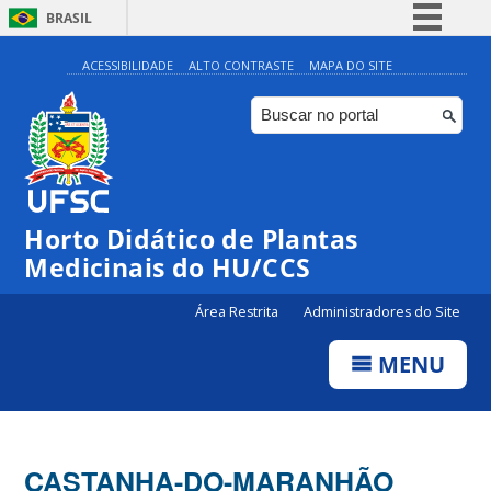
BRASIL
Simplifique!
ACESSIBILIDADE
ALTO CONTRASTE
MAPA DO SITE
Comunica BR
Participe
Acesso à informação
Legislação
Horto Didático de Plantas
Canais
Medicinais do HU/CCS
Área Restrita
Administradores do Site
MENU
CASTANHA-DO-MARANHÃO