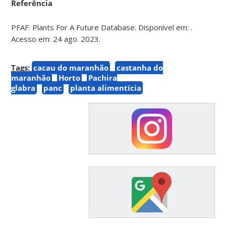
Referência
PFAF. Plants For A Future Database. Disponível em: .
Acesso em: 24 ago. 2023.
Tags:
cacau do maranhão
castanha do
maranhão
Horto
Pachira
glabra
panc
planta alimentícia