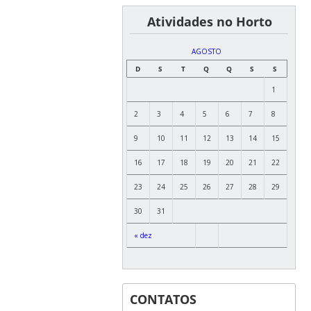
͏ ͏ ͏ ͏ ͏ ͏Atividades no Horto
AGOSTO
D
S
T
Q
Q
S
S
1
2
3
4
5
6
7
8
9
10
11
12
13
14
15
16
17
18
19
20
21
22
23
24
25
26
27
28
29
30
31
« dez
CONTATOS