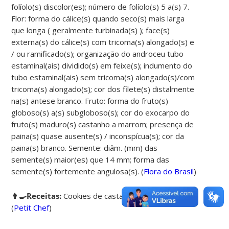
folíolo(s) discolor(es); número de folíolo(s) 5 a(s) 7.
Flor: forma do cálice(s) quando seco(s) mais larga
que longa ( geralmente turbinada(s) ); face(s)
externa(s) do cálice(s) com tricoma(s) alongado(s) e
/ ou ramificado(s); organização do androceu tubo
estaminal(ais) dividido(s) em feixe(s); indumento do
tubo estaminal(ais) sem tricoma(s) alongado(s)/com
tricoma(s) alongado(s); cor dos filete(s) distalmente
na(s) antese branco. Fruto: forma do fruto(s)
globoso(s) a(s) subgloboso(s); cor do exocarpo do
fruto(s) maduro(s) castanho a marrom; presença de
paina(s) quase ausente(s) / inconspícua(s); cor da
paina(s) branco. Semente: diâm. (mm) das
semente(s) maior(es) que 14 mm; forma das
semente(s) fortemente angulosa(s). (
Flora do Brasil
)
👨‍🍳Receitas:
Cookies de castanha-do-maranhão
(
Petit Chef
)