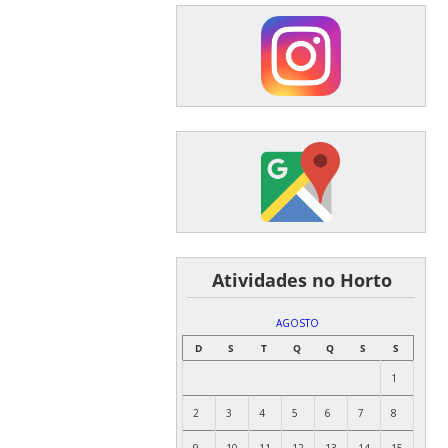
͏ ͏ ͏ ͏ ͏ ͏Atividades no Horto
AGOSTO
D
S
T
Q
Q
S
S
1
2
3
4
5
6
7
8
9
10
11
12
13
14
15