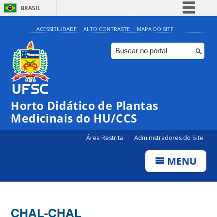
BRASIL
Simplifique!
ACESSIBILIDADE
ALTO CONTRASTE
MAPA DO SITE
Comunica BR
Participe
Acesso à informação
Legislação
Horto Didático de Plantas
Canais
Medicinais do HU/CCS
Área Restrita
Administradores do Site
MENU
CHAL-CHAL