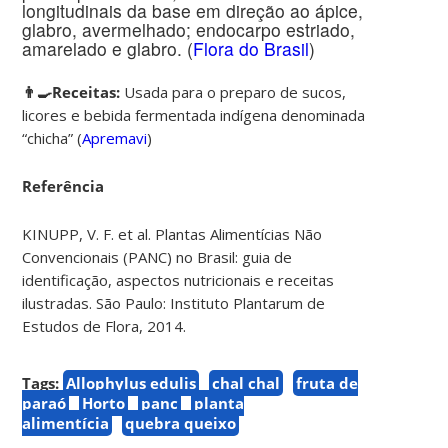
longitudinais da base em direção ao ápice,
glabro, avermelhado; endocarpo estriado,
amarelado e glabro. (
Flora do Brasil
)
👨‍🍳Receitas:
Usada para o preparo de sucos,
licores e bebida fermentada indígena denominada
“chicha” (
Apremavi
)
Referência
KINUPP, V. F. et al. Plantas Alimentícias Não
Convencionais (PANC) no Brasil: guia de
identificação, aspectos nutricionais e receitas
ilustradas. São Paulo: Instituto Plantarum de
Estudos de Flora, 2014.
Tags:
Allophylus edulis
chal chal
fruta de
paraó
Horto
panc
planta
alimentícia
quebra queixo