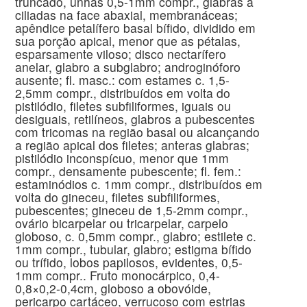
truncado, unhas 0,5-1mm compr., glabras a
ciliadas na face abaxial, membranáceas;
apêndice petalífero basal bífido, dividido em
sua porção apical, menor que as pétalas,
esparsamente viloso; disco nectarífero
anelar, glabro a subglabro; androginóforo
ausente; fl. masc.: com estames c. 1,5-
2,5mm compr., distribuídos em volta do
pistilódio, filetes subfiliformes, iguais ou
desiguais, retilíneos, glabros a pubescentes
com tricomas na região basal ou alcançando
a região apical dos filetes; anteras glabras;
pistilódio inconspícuo, menor que 1mm
compr., densamente pubescente; fl. fem.:
estaminódios c. 1mm compr., distribuídos em
volta do gineceu, filetes subfiliformes,
pubescentes; gineceu de 1,5-2mm compr.,
ovário bicarpelar ou tricarpelar, carpelo
globoso, c. 0,5mm compr., glabro; estilete c.
1mm compr., tubular, glabro; estigma bífido
ou trífido, lobos papilosos, evidentes, 0,5-
1mm compr.. Fruto monocárpico, 0,4-
0,8×0,2-0,4cm, globoso a obovóide,
pericarpo cartáceo, verrucoso com estrias