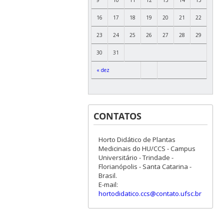
16
17
18
19
20
21
22
23
24
25
26
27
28
29
30
31
« dez
CONTATOS
Horto Didático de Plantas
Medicinais do HU/CCS - Campus
Universitário - Trindade -
Florianópolis - Santa Catarina -
Brasil.
E-mail:
hortodidatico.ccs@contato.ufsc.br