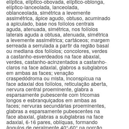
elíptica, elíptico-obovada, elíptico-oblonga,
elíptico-lanceolada, lanceolada,
oblanceolada, simétrica a levemente
assimétrica, ápice agudo, obtuso, acuminado
a apiculado, base nos folíolos centrais
aguda, atenuada, simétrica, nos folíolos
laterais aguda a obtusa, atenuada, simétrica
a levemente assimétrica; cartáceos; margem
serreada a serrulada a partir da região basal
ou mediana dos folíolos; concolores, verdes
a castanho-esverdeados na face abaxial,
verdes, castanho-acinzentados a castanho-
claros na face adaxial, glabros a subglabros
em ambas as faces; venação
craspedódroma ou mista, inconspícua na
face adaxial dos folíolos, reticulação aberta,
nervura central proeminente, glabra a
esparsamente pubescente com tricomas
longos e esbranquiçados em ambas as
faces; nervuras secundárias proeminentes,
glabras a esparsamente pubescentes na
face abaxial, glabras a subglabras na face
adaxial, 6-16 pares, oblíquas, formando
ângulos de geralmente 40°-60° na porção