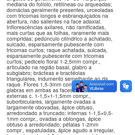
mediana do folíolo, retilíneas ou arqueadas;
domácias geralmente presentes, urceoladas
com tricomas longos e esbranquiçados na
abertura, não salientes na face adaxial.
Inflorescências axilares, não ramificadas,
mais curtas que as folhas, raramente mais
compridas; pedúnculo cilíndrico a achatado,
sulcado, esparsamente pubescente com
tricomas curtos; raque achatada, sulcada,
esparsamente pubescente com tricomas
curtos; pedicelo floral 1-2,5mm compr.,
articulado na região basal, glabro a
subglabro; brácteas e bractéolas
triangulares, indumento semelhante ao da
raque. Flores 1,5-3mm compr.; sépalas
glabras em ambas as faces, membranáceas,
externas c. 1-1,5×1-1,5mm compr.,
suborbiculares, largamente ovadas a
largamente obovadas, ápice obtuso,
arredondado a truncado; internas 1-1,5×0,5-
1mm compr., ovadas a oblongas, ápice
obtuso a arredondado; pétalas 1-2mm
compr., espatuladas, ápice agudo a irregular,