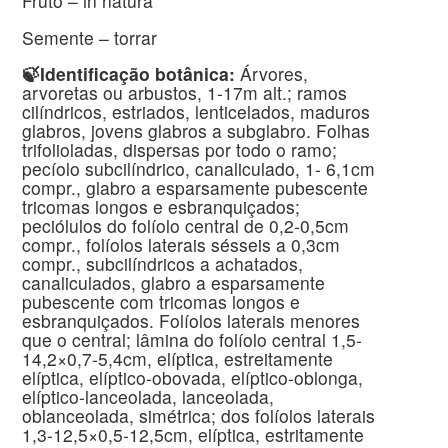
Fruto – in natura
Semente – torrar
🍃Identificação botânica:
Árvores,
arvoretas ou arbustos, 1-17m alt.; ramos
cilíndricos, estriados, lenticelados, maduros
glabros, jovens glabros a subglabro. Folhas
trifolioladas, dispersas por todo o ramo;
pecíolo subcilíndrico, canaliculado, 1- 6,1cm
compr., glabro a esparsamente pubescente
tricomas longos e esbranquiçados;
peciólulos do folíolo central de 0,2-0,5cm
compr., folíolos laterais sésseis a 0,3cm
compr., subcilíndricos a achatados,
canaliculados, glabro a esparsamente
pubescente com tricomas longos e
esbranquiçados. Folíolos laterais menores
que o central; lâmina do folíolo central 1,5-
14,2×0,7-5,4cm, elíptica, estreitamente
elíptica, elíptico-obovada, elíptico-oblonga,
elíptico-lanceolada, lanceolada,
oblanceolada, simétrica; dos folíolos laterais
1,3-12,5×0,5-12,5cm, elíptica, estritamente