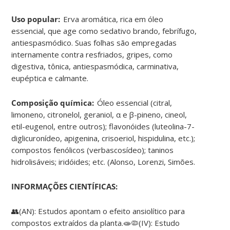
Uso popular:
Erva aromática, rica em óleo
essencial, que age como sedativo brando, febrífugo,
antiespasmódico. Suas folhas são empregadas
internamente contra resfriados, gripes, como
digestiva, tônica, antiespasmódica, carminativa,
eupéptica e calmante.
Composição química:
Óleo essencial (citral,
limoneno, citronelol, geraniol, α e β-pineno, cineol,
etil-eugenol, entre outros); flavonóides (luteolina-7-
diglicuronídeo, apigenina, crisoeriol, hispidulina, etc.);
compostos fenólicos (verbascosídeo); taninos
hidrolisáveis; iridóides; etc. (Alonso, Lorenzi, Simões.
INFORMAÇÕES CIENTÍFICAS:
👥(AN): Estudos apontam o efeito ansiolítico para
compostos extraídos da planta.🧫🦠(IV): Estudo