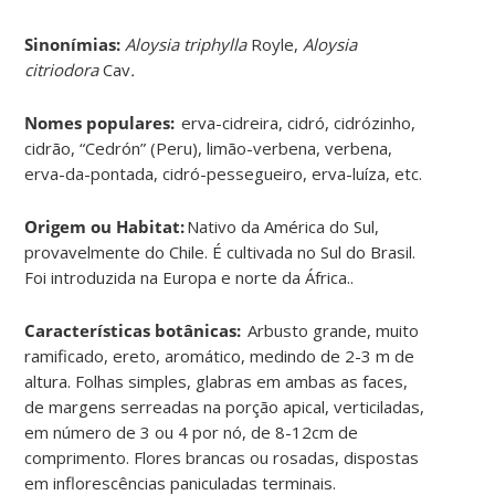
Sinonímias
:
Aloysia triphylla
Royle,
Aloysia
citriodora
Cav
.
Nomes populares:
erva-cidreira, cidró, cidrózinho,
cidrão, “Cedrón” (Peru), limão-verbena, verbena,
erva-da-pontada, cidró-pessegueiro, erva-luíza, etc.
Origem ou Habitat:
Nativo da América do Sul,
provavelmente do Chile. É cultivada no Sul do Brasil.
Foi introduzida na Europa e norte da África..
Características botânicas:
Arbusto grande, muito
ramificado, ereto, aromático, medindo de 2-3 m de
altura. Folhas simples, glabras em ambas as faces,
de margens serreadas na porção apical, verticiladas,
em número de 3 ou 4 por nó, de 8-12cm de
comprimento. Flores brancas ou rosadas, dispostas
em inflorescências paniculadas terminais.