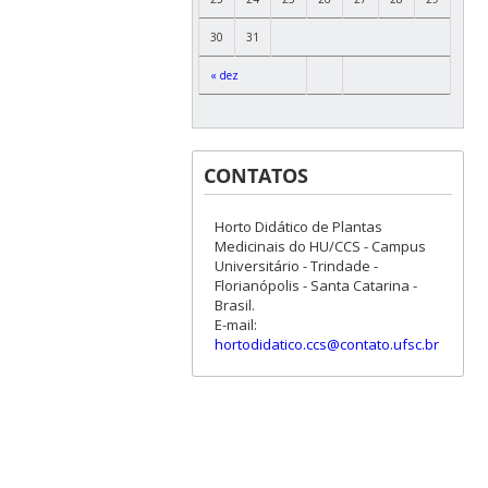
30
31
« dez
CONTATOS
Horto Didático de Plantas
Medicinais do HU/CCS - Campus
Universitário - Trindade -
Florianópolis - Santa Catarina -
Brasil.
E-mail:
hortodidatico.ccs@contato.ufsc.br