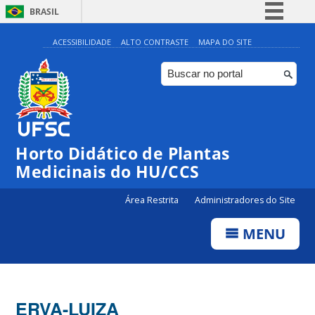
BRASIL
Simplifique!
ACESSIBILIDADE
ALTO CONTRASTE
MAPA DO SITE
Comunica BR
Participe
Acesso à informação
Legislação
Horto Didático de Plantas
Canais
Medicinais do HU/CCS
Área Restrita
Administradores do Site
MENU
ERVA-LUIZA