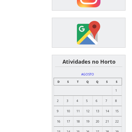
͏ ͏ ͏ ͏ ͏ ͏Atividades no Horto
AGOSTO
D
S
T
Q
Q
S
S
1
2
3
4
5
6
7
8
9
10
11
12
13
14
15
16
17
18
19
20
21
22
23
24
25
26
27
28
29