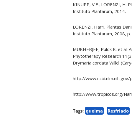
KINUPP, V.F., LORENZI, H. Pla
Instituto Plantarum, 2014.
LORENZI, Harri. Plantas Dani
Instituto Plantarum, 2008, p.
MUKHERJEE, Pulok K. et al. An
Phytotherapy Research 11(3):
Drymaria cordata Willd. (Car
http://www.ncbi.nlm.nih.go
http://www.tropicos.org/Na
Tags:
queima
Resfriado