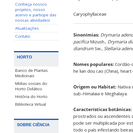
Conheça nossos
projetos, nosso
Caryophyllaceae
acervo e participe das
nossas atividades!
Atualizações
Sinonímias
:
Drymaria aden
Contato
pacifica
Mizush.,
Drymaria di
diandrum
Sw.,
Stellaria ade
HORTO
Nomes populares:
Cordão-d
Banco de Plantas
he lian dou cao (China), heart
Medicinais
Mídias sociais do
Origem ou Habitat:
Nativa 
Horto Didático
sub-Himalaia e Meghalaya.
História do Horto
Biblioteca Virtual
Características botânicas:
prostrados ou ascendentes q
pode ser multiplicada por e
SOBRE CIÊNCIA
todo o país infestando beiras