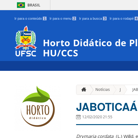
BRASIL
Ir para o conteúdo
1
Ir para o menu
2
Ir para a busca
3
Ir para o rodapé
4
Horto Didático de P
HU/CCS
»
Notícias
J
JA
JABOTICAÁ
12/02/2020 21:55
Drymaria cordata
(L.) Willd. 