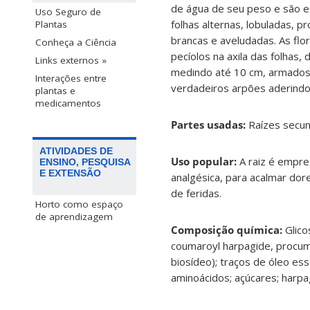
de água de seu peso e são es
Uso Seguro de
folhas alternas, lobuladas,
Plantas
brancas e aveludadas. As fl
Conheça a Ciência
pecíolos na axila das folhas,
Links externos »
medindo até 10 cm, armados
Interações entre
verdadeiros arpões aderindo-
plantas e
medicamentos
Partes usadas:
Raízes secun
ATIVIDADES DE
Uso popular:
A raiz é empre
ENSINO, PESQUISA
E EXTENSÃO
analgésica, para acalmar dor
de feridas.
Horto como espaço
de aprendizagem
Composição química:
Glico
coumaroyl harpagide, procumb
biosídeo); traços de óleo esse
aminoácidos; açúcares; harpa