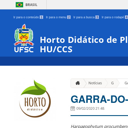
BRASIL
Ir para o conteúdo
1
Ir para o menu
2
Ir para a busca
3
Ir para o rodapé
4
Horto Didático de P
HU/CCS
»
Notícias
G
G
GARRA-DO
09/02/2020 21:48
Harpagophytum procumben