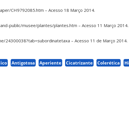
u/paper/CH9792085.htm – Acesso 18 Março 2014.
nd-public/musee/plantes/plantes.htm – Acesso 11 Março 2014.
me/24300038?tab=subordinatetaxa – Acesso 11 de Março 2014.
ico
Antigotosa
Aperiente
Cicatrizante
Colerética
H