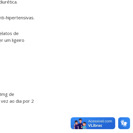
iurética.
ti-hipertensivas.
elatos de
r um ligeiro
00mg de
vez ao dia por 2