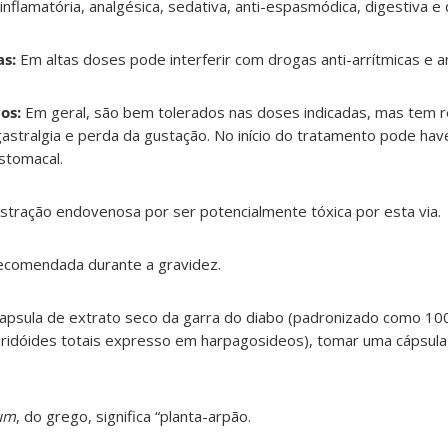
inflamatória, analgésica, sedativa, anti-espasmódica, digestiva e d
s:
Em altas doses pode interferir com drogas anti-arrítmicas e an
os:
Em geral, são bem tolerados nas doses indicadas, mas tem r
gastralgia e perda da gustação. No início do tratamento pode have
estomacal.
tração endovenosa por ser potencialmente tóxica por esta via.
ecomendada durante a gravidez.
apsula de extrato seco da garra do diabo (padronizado como 1
ridóides totais expresso em harpagosideos), tomar uma cápsula 
um
, do grego, significa “planta-arpão.