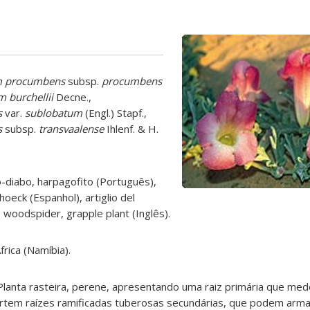
m procumbens
subsp.
procumbens
 burchellii
Decne.,
s
var.
sublobatum
(Engl.) Stapf.,
s
subsp.
transvaalense
Ihlenf. & H.
-diabo, harpagofito (Português),
hoeck (Espanhol), artiglio del
w, woodspider, grapple plant (Inglês).
frica (Namíbia).
Planta rasteira, perene, apresentando uma raiz primária que me
rtem raízes ramificadas tuberosas secundárias, que podem arm