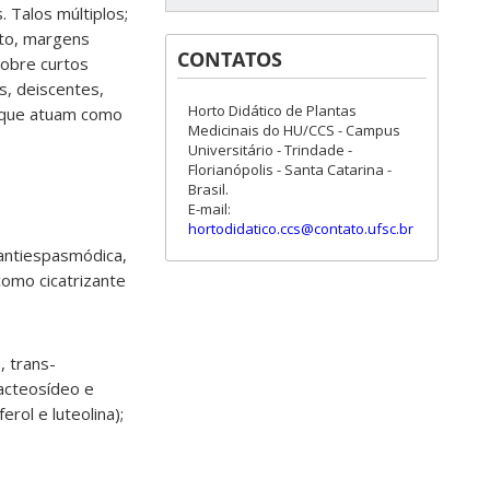
 Talos múltiplos;
nto, margens
CONTATOS
sobre curtos
s, deiscentes,
Horto Didático de Plantas
 que atuam como
Medicinais do HU/CCS - Campus
Universitário - Trindade -
Florianópolis - Santa Catarina -
Brasil.
E-mail:
hortodidatico.ccs@contato.ufsc.br
 antiespasmódica,
como cicatrizante
, trans-
oacteosídeo e
erol e luteolina);