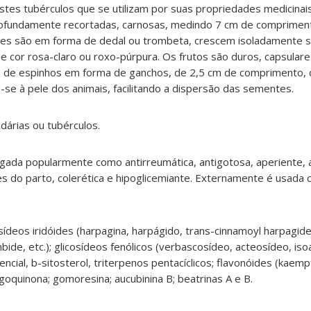
tes tubérculos que se utilizam por suas propriedades medicinais.
 profundamente recortadas, carnosas, medindo 7 cm de comprime
ores são em forma de dedal ou trombeta, crescem isoladamente 
 de cor rosa-claro ou roxo-púrpura. Os frutos são duros, capsulare
 de espinhos em forma de ganchos, de 2,5 cm de comprimento,
se à pele dos animais, facilitando a dispersão das sementes.
dárias ou tubérculos.
gada popularmente como antirreumática, antigotosa, aperiente,
es do parto, colerética e hipoglicemiante. Externamente é usada 
sídeos iridóides (harpagina, harpágido, trans-cinnamoyl harpagide
ide, etc.); glicosídeos fenólicos (verbascosídeo, acteosídeo, is
ncial, b-sitosterol, triterpenos pentacíclicos; flavonóides (kaempf
goquinona; gomoresina; aucubinina B; beatrinas A e B.