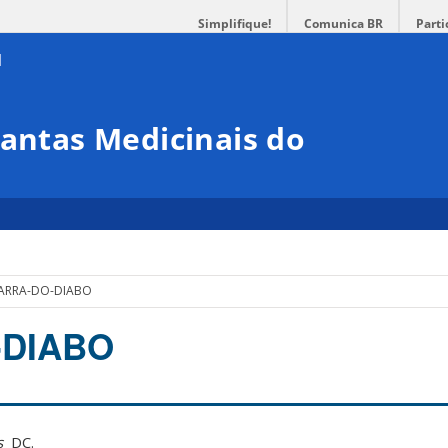
Simplifique!
Comunica BR
Parti
lantas Medicinais do
ARRA-DO-DIABO
-DIABO
s
DC.