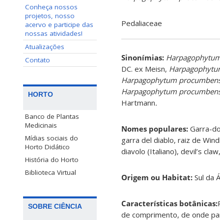
Conheça nossos
projetos, nosso
Pedaliaceae
acervo e participe das
nossas atividades!
Atualizações
Sinonímias
:
Harpagophytu
Contato
DC. ex Meisn,
Harpagophytum
Harpagophytum procumben
Harpagophytum procumben
HORTO
Hartmann
.
Banco de Plantas
Medicinais
Nomes populares:
Garra-do
Mídias sociais do
garra del diablo, raiz de Wind
Horto Didático
diavolo (Italiano), devil’s cla
História do Horto
Biblioteca Virtual
Origem ou Habitat:
Sul da Á
Características botânicas:
SOBRE CIÊNCIA
de comprimento, de onde pa