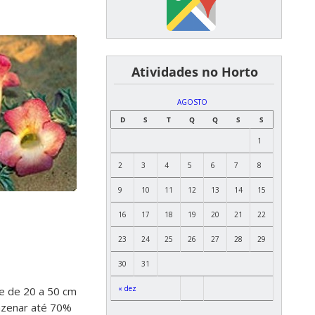
͏ ͏ ͏ ͏ ͏ ͏Atividades no Horto
AGOSTO
D
S
T
Q
Q
S
S
1
2
3
4
5
6
7
8
9
10
11
12
13
14
15
16
17
18
19
20
21
22
23
24
25
26
27
28
29
30
31
« dez
de de 20 a 50 cm
azenar até 70%