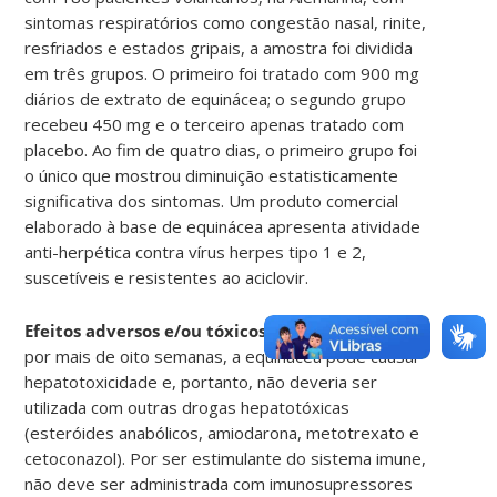
sintomas respiratórios como congestão nasal, rinite,
resfriados e estados gripais, a amostra foi dividida
em três grupos. O primeiro foi tratado com 900 mg
diários de extrato de equinácea; o segundo grupo
recebeu 450 mg e o terceiro apenas tratado com
placebo. Ao fim de quatro dias, o primeiro grupo foi
o único que mostrou diminuição estatisticamente
significativa dos sintomas. Um produto comercial
elaborado à base de equinácea apresenta atividade
anti-herpética contra vírus herpes tipo 1 e 2,
suscetíveis e resistentes ao aciclovir
.
Efeitos adversos e/ou tóxicos:
Quando utilizada
por mais de oito semanas, a equinácea pode causar
hepatotoxicidade e, portanto, não deveria ser
utilizada com outras drogas hepatotóxicas
(esteróides anabólicos, amiodarona, metotrexato e
cetoconazol). Por ser estimulante do sistema imune,
não deve ser administrada com imunosupressores