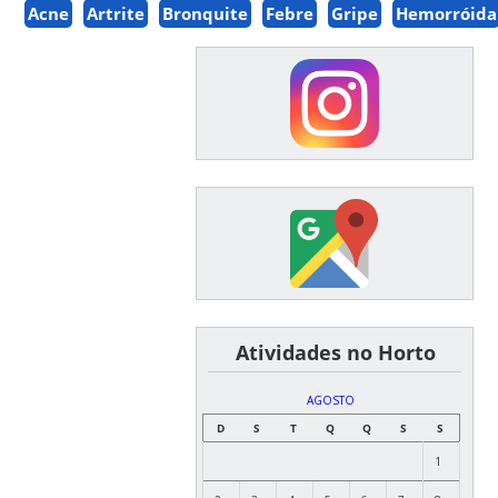
Acne
Artrite
Bronquite
Febre
Gripe
Hemorróida
͏ ͏ ͏ ͏ ͏ ͏Atividades no Horto
AGOSTO
D
S
T
Q
Q
S
S
1