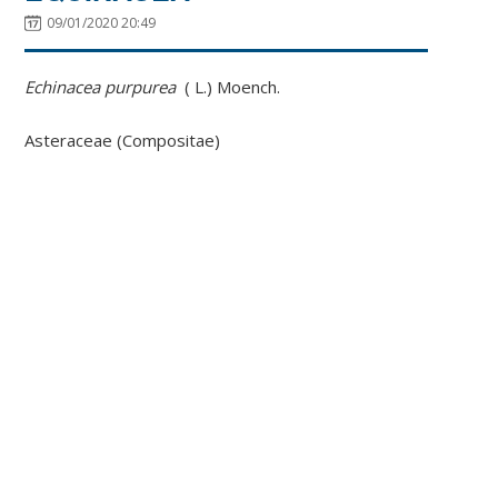
09/01/2020 20:49
Echinacea purpurea
( L.) Moench
.
Asteraceae (Compositae
)