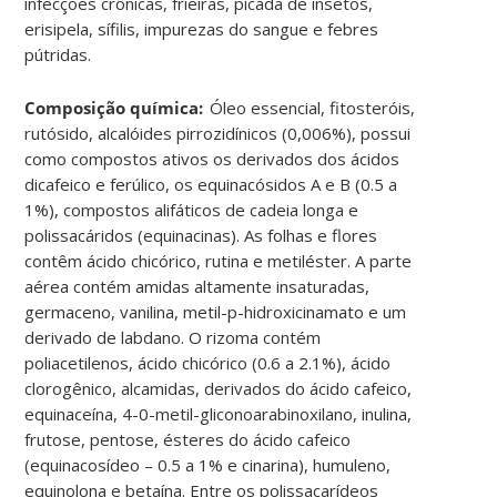
infecções crônicas, frieiras, picada de insetos,
erisipela, sífilis, impurezas do sangue e febres
pútridas
.
Composição química:
Óleo essencial, fitosteróis,
rutósido, alcalóides pirrozidínicos (0,006%), possui
como compostos ativos os derivados dos ácidos
dicafeico e ferúlico, os equinacósidos A e B (0.5 a
1%), compostos alifáticos de cadeia longa e
polissacáridos (equinacinas). As folhas e flores
contêm ácido chicórico, rutina e metiléster. A parte
aérea contém amidas altamente insaturadas,
germaceno, vanilina, metil-p-hidroxicinamato e um
derivado de labdano. O rizoma contém
poliacetilenos, ácido chicórico (0.6 a 2.1%), ácido
clorogênico, alcamidas, derivados do ácido cafeico,
equinaceína, 4-0-metil-gliconoarabinoxilano, inulina,
frutose, pentose, ésteres do ácido cafeico
(equinacosídeo – 0.5 a 1% e
cinarina), humuleno,
equinolona e betaína. Entre os polissacarídeos