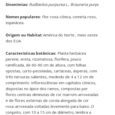
Sinonímias
:
Rudbeckia
purpurea
L.;
Brauneria
purpurea
(L.)
B
Nomes populares:
F
lor-roxa-cônica, cometa-roxo,
equinácea
.
Origem ou Habitat
:
América do Norte , meio oeste
dos EUA
.
Características botânicas:
Planta herbácea
perene, ereta, rizomatosa, florífera, pouco
ramificada, de 60-90 cm de altura, com folhas
opostas, curto-pecioladas, cartáceas, ásperas, com
três nervuras salientes, medindo de 4 a 12 cm de
comprimento. Inflorescências em capítulos cônicos,
dispostas no ápice dos ramos, compostas por
flores centrais diminutas de cor marrom-arroxeadas
e de flores externas de corola alongada de cor
rosa-arroxeada voltadas levemente para baixo. O
conjunto, com 10 a 15 cm de diâmetro, lembra a