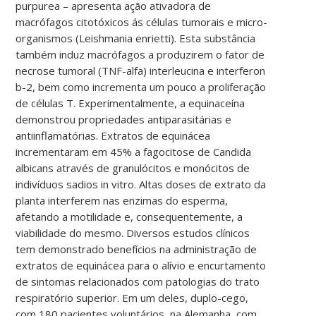
purpurea – apresenta ação ativadora de
macrófagos citotóxicos ás células tumorais e micro-
organismos (Leishmania enrietti). Esta substância
também induz macrófagos a produzirem o fator de
necrose tumoral (TNF-alfa) interleucina e interferon
b-2, bem como incrementa um pouco a proliferação
de células T. Experimentalmente, a equinaceína
demonstrou propriedades antiparasitárias e
antiinflamatórias. Extratos de equinácea
incrementaram em 45% a fagocitose de Candida
albicans através de granulócitos e monócitos de
indivíduos sadios in vitro. Altas doses de extrato da
planta interferem nas enzimas do esperma,
afetando a motilidade e, consequentemente, a
viabilidade do mesmo. Diversos estudos clínicos
tem demonstrado benefícios na administração de
extratos de equinácea para o alívio e encurtamento
de sintomas relacionados com patologias do trato
respiratório superior. Em um deles, duplo-cego,
com 180 pacientes voluntários, na Alemanha, com