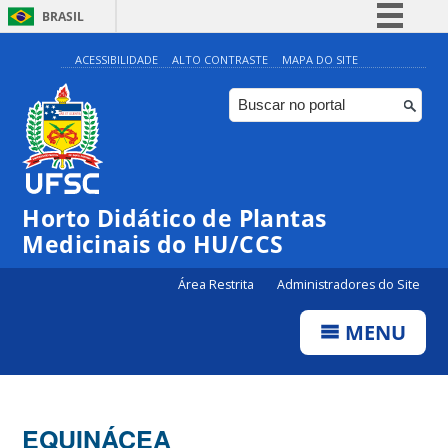
BRASIL
Simplifique!
ACESSIBILIDADE
ALTO CONTRASTE
MAPA DO SITE
Comunica BR
Participe
Acesso à informação
Legislação
Horto Didático de Plantas
Canais
Medicinais do HU/CCS
Área Restrita
Administradores do Site
MENU
EQUINÁCEA