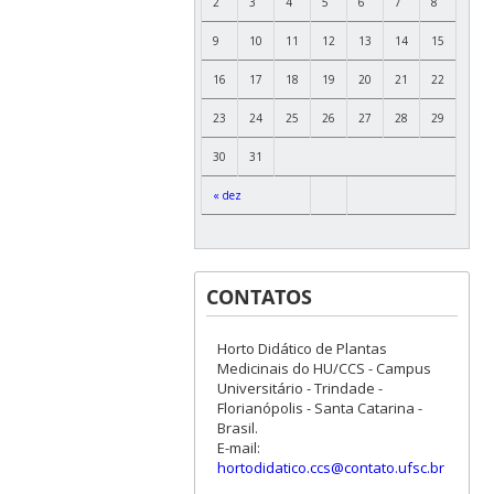
2
3
4
5
6
7
8
9
10
11
12
13
14
15
16
17
18
19
20
21
22
23
24
25
26
27
28
29
30
31
« dez
CONTATOS
Horto Didático de Plantas
Medicinais do HU/CCS - Campus
Universitário - Trindade -
Florianópolis - Santa Catarina -
Brasil.
E-mail:
hortodidatico.ccs@contato.ufsc.br