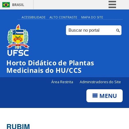
BRASIL
Simplifique!
ACESSIBILIDADE
ALTO CONTRASTE
MAPA DO SITE
Comunica BR
Participe
Acesso à informação
Legislação
Horto Didático de Plantas
Canais
Medicinais do HU/CCS
Área Restrita
Administradores do Site
MENU
RUBIM