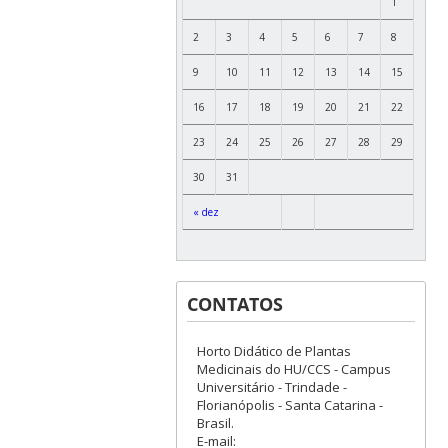
1
2
3
4
5
6
7
8
9
10
11
12
13
14
15
16
17
18
19
20
21
22
23
24
25
26
27
28
29
30
31
« dez
CONTATOS
Horto Didático de Plantas
Medicinais do HU/CCS - Campus
Universitário - Trindade -
Florianópolis - Santa Catarina -
Brasil.
E-mail: