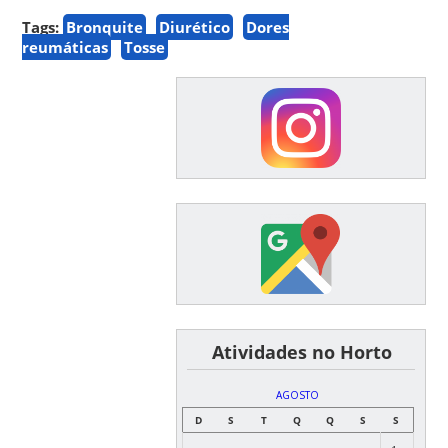
Tags:
Bronquite
Diurético
Dores
reumáticas
Tosse
͏ ͏ ͏ ͏ ͏ ͏Atividades no Horto
AGOSTO
D
S
T
Q
Q
S
S