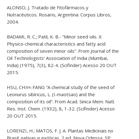
ALONSO, J. Tratado de Fitofármacos y
Nutracéuticos. Rosario, Argentina: Corpus Libros,
2004.
BADAMI, R. C.; Patil, K. B.- “Minor seed oils. X:
Physico-​chemical characteristics and fatty acid
composition of seven minor oils”. From Journal of the
Oil Technologists’ Association of India (Mumbai,
India) (1975), 7(3), 82-4. (Scifinder) Acesso 20 OUT
2015.
HSU, CHIH-FANG “A chemical study of the seed of
Leonurus sibiricus, L. (I-​maotsao) and the
composition of its oil”. From Acad. Sinica Mem. Natl.
Res. Inst. Chem. (1932), 8, 1-32. (Scifinder) Acesso
20 OUT 2015.
LORENZI, H.; MATOS, F. J. A. Plantas Medicinais no
Brasil: nativas e exóticas. 2 ed. Nova Odessa, SP: