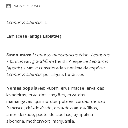
19/02/2020 23:43
Leonurus sibiricus
L.
Lamiaceae (antiga Labiatae)
Sinonímias
:
Leonurus manshuricus
Yabe,
Leonurus
sibiricus
var.
grandiflora
Benth
.
A espécie
Leonurus
japonicus
Miq. é considerada sinonímia da espécie
Leonurus sibiricus
por alguns botânicos
Nomes populares:
Rubim, erva-macaé, erva-das-
lavadeiras, erva-dos-zangões, erva-das-
mamangavas, quinino-dos-pobres, cordão-de-são-
francisco, chá-de-frade, erva-de-santos-filhos,
amor-deixado, pasto-de-abelhas, agripalma-
siberiana, motherwort, marijuanilla.