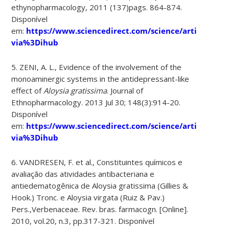
ethynopharmacology, 2011 (137)pags. 864-874.
Disponível
em:
https://www.sciencedirect.com/science/article/pii
via%3Dihub
5. ZENI, A. L., Evidence of the involvement of the
monoaminergic systems in the antidepressant-like
effect of
Aloysia gratissima
. Journal of
Ethnopharmacology. 2013 Jul 30; 148(3):914-20.
Disponível
em:
https://www.sciencedirect.com/science/article/pii
via%3Dihub
6. VANDRESEN, F. et al., Constituintes químicos e
avaliação das atividades antibacteriana e
antiedematogênica de Aloysia gratissima (Gillies &
Hook.) Tronc. e Aloysia virgata (Ruiz & Pav.)
Pers.,Verbenaceae. Rev. bras. farmacogn. [Online].
2010, vol.20, n.3, pp.317-321. Disponível