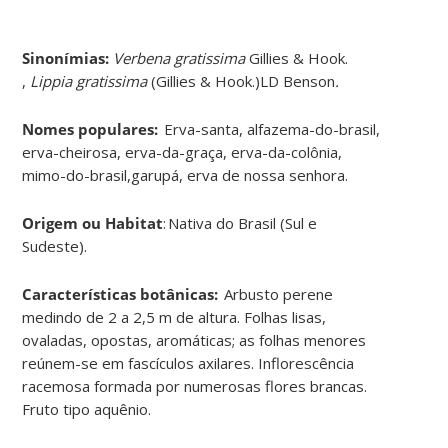
Sinonímias
:
Verbena gratissima
Gillies & Hook.
,
Lippia gratissima
(Gillies & Hook.)LD Benson
.
Nomes populares:
Erva-santa, alfazema-do-brasil,
erva-cheirosa, erva-da-graça, erva-da-colônia,
mimo-do-brasil,garupá, erva de nossa senhora.
Origem ou Habitat
: Nativa do Brasil (Sul e
Sudeste).
Características botânicas:
Arbusto perene
medindo de 2 a 2,5 m de altura. Folhas lisas,
ovaladas, opostas, aromáticas; as folhas menores
reúnem-se em fascículos axilares. Inflorescência
racemosa formada por numerosas flores brancas.
Fruto tipo aquênio.