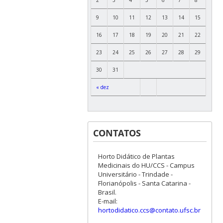
9
10
11
12
13
14
15
16
17
18
19
20
21
22
23
24
25
26
27
28
29
30
31
« dez
CONTATOS
Horto Didático de Plantas
Medicinais do HU/CCS - Campus
Universitário - Trindade -
Florianópolis - Santa Catarina -
Brasil.
E-mail:
hortodidatico.ccs@contato.ufsc.br