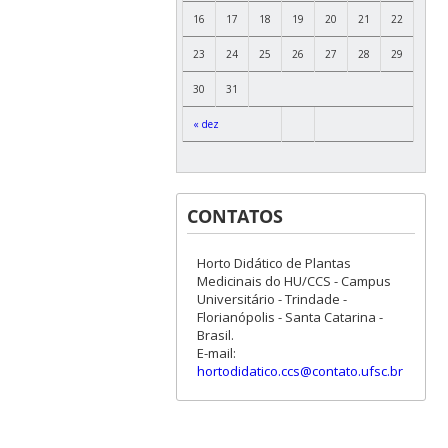
16
17
18
19
20
21
22
23
24
25
26
27
28
29
30
31
« dez
CONTATOS
Horto Didático de Plantas
Medicinais do HU/CCS - Campus
Universitário - Trindade -
Florianópolis - Santa Catarina -
Brasil.
E-mail:
hortodidatico.ccs@contato.ufsc.br