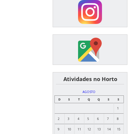
͏ ͏ ͏ ͏ ͏ ͏Atividades no Horto
AGOSTO
D
S
T
Q
Q
S
S
1
2
3
4
5
6
7
8
9
10
11
12
13
14
15