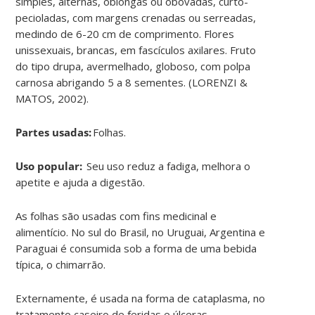
simples, alternas, oblongas ou obovadas, curto-
pecioladas, com margens crenadas ou serreadas,
medindo de 6-20 cm de comprimento. Flores
unissexuais, brancas, em fascículos axilares. Fruto
do tipo drupa, avermelhado, globoso, com polpa
carnosa abrigando 5 a 8 sementes. (LORENZI &
MATOS, 2002).
Partes usadas:
Folhas.
Uso popular:
Seu uso reduz a fadiga, melhora o
apetite e ajuda a digestão.
As folhas são usadas com fins medicinal e
alimentício. No sul do Brasil, no Uruguai, Argentina e
Paraguai é consumida sob a forma de uma bebida
típica, o chimarrão.
Externamente, é usada na forma de cataplasma, no
tratamento caseiro de feridas e úlceras.