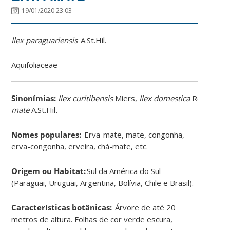
19/01/2020 23:03
Ilex paraguariensis
A.St.Hil.
Aquifoliaceae
Sinonímias
:
Ilex
curitibensis
Miers,
Ilex
domestica
Reiss.,
Ilex
mate
A.St.Hil
.
Nomes populares:
Erva-mate, mate, congonha,
erva-congonha, erveira, chá-mate, etc.
Origem ou Habitat:
Sul da América do Sul
(Paraguai, Uruguai, Argentina, Bolívia, Chile e Brasil).
Características botânicas:
Árvore de até 20
metros de altura. Folhas de cor verde escura,