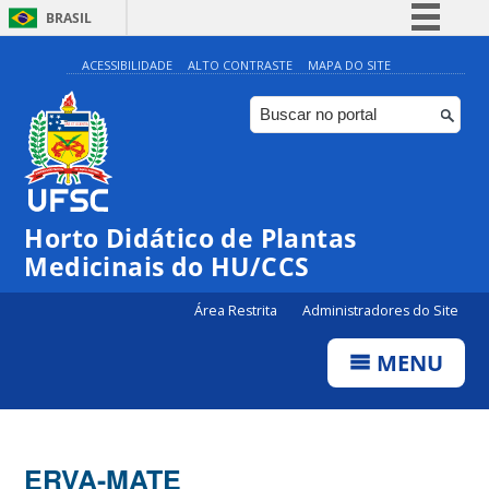
BRASIL
Simplifique!
ACESSIBILIDADE
ALTO CONTRASTE
MAPA DO SITE
Comunica BR
Participe
Acesso à informação
Legislação
Horto Didático de Plantas
Canais
Medicinais do HU/CCS
Área Restrita
Administradores do Site
MENU
ERVA-MATE