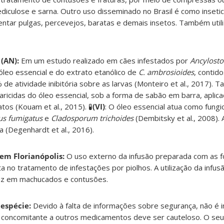
iculose e sarna. Outro uso disseminado no Brasil é como inseti
entar pulgas, percevejos, baratas e demais insetos. Também uti
 (AN):
Em um estudo realizado em cães infestados por
Ancylost
o óleo essencial e do extrato etanólico de
C. ambrosioides
, contid
e atividade inibitória sobre as larvas (Monteiro et al., 2017).
aricidas do óleo essencial, sob a forma de sabão em barra, aplic
tos (Kouam et al., 2015).
🧪
(VI
)
: O óleo essencial atua como fungi
lus fumigatus
e
Cladosporum trichoides
(Dembitsky et al., 2008).
a (Degenhardt et al., 2016).
 em Florianópolis:
O uso externo da infusão preparada com as f
 no tratamento de infestações por piolhos. A utilização da infusã
az em machucados e contusões.
 espécie:
Devido à falta de informações sobre segurança, não é i
o concomitante a outros medicamentos deve ser cauteloso. O seu