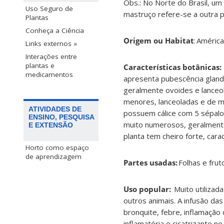
Obs.: No Norte do Brasil, u
Uso Seguro de
mastruço refere-se a outra p
Plantas
Conheça a Ciência
Origem ou Habitat
: América
Links externos »
Interações entre
plantas e
Características botânicas:
medicamentos
apresenta pubescência glandu
geralmente ovoides e lanceol
menores, lanceoladas e de ma
ATIVIDADES DE
possuem cálice com 5 sépalos
ENSINO, PESQUISA
muito numerosos, geralmente
E EXTENSÃO
planta tem cheiro forte, carac
Horto como espaço
de aprendizagem
Partes usadas:
Folhas e frut
Uso popular:
Muito utilizad
outros animais. A infusão das
bronquite, febre, inflamação 
inflamatória e cicatrizante 