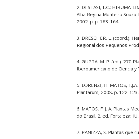
2. DI STASI, L.C.; HIRUMA-LIM
Alba Regina Monteiro Souza-B
2002. p. p. 163-164.
3. DRESCHER, L. (coord.). He
Regional dos Pequenos Produ
4. GUPTA, M. P. (ed.). 270 P
Iberoamericano de Ciencia y 
5. LORENZI, H; MATOS, F.J.A. 
Plantarum, 2008. p. 122-123.
6. MATOS, F. J. A. Plantas M
do Brasil. 2. ed. Fortaleza: I
7. PANIZZA, S. Plantas que cu