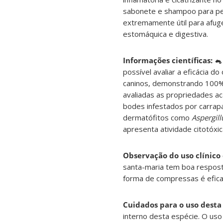
sabonete e shampoo para ped
extremamente útil para afug
estomáquica e digestiva.
Informações científicas:
🐁
possível avaliar a eficácia d
caninos, demonstrando 100% d
avaliadas as propriedades ac
bodes infestados por carrapa
dermatófitos como
Aspergil
apresenta atividade citotóxic
Observação do uso clínico
santa-maria tem boa resposta
forma de compressas é efic
Cuidados para o uso desta
interno desta espécie. O us