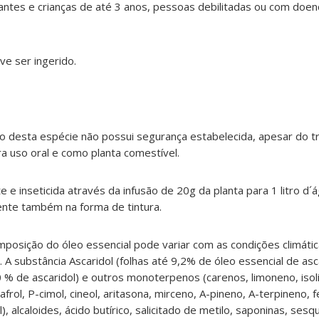
tantes e crianças de até 3 anos, pessoas debilitadas ou com doen
ve ser ingerido.
o desta espécie não possui segurança estabelecida, apesar do t
ra uso oral e como planta comestível.
e inseticida através da infusão de 20g da planta para 1 litro d´á
ente também na forma de tintura.
posição do óleo essencial pode variar com as condições climáti
A substância Ascaridol (folhas até 9,2% de óleo essencial de asca
% de ascaridol) e outros monoterpenos (carenos, limoneno, isol
afrol, P-cimol, cineol, aritasona, mirceno, A-pineno, A-terpineno, 
), alcaloides, ácido butírico, salicitado de metilo, saponinas, ses