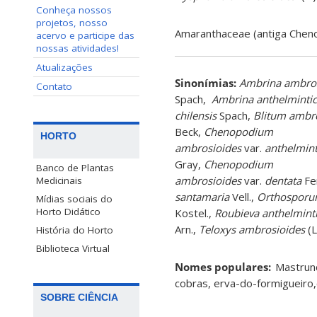
Conheça nossos
projetos, nosso
Amaranthaceae (antiga Chen
acervo e participe das
nossas atividades!
Atualizações
Sinonímias
:
Ambrina ambros
Contato
Spach,
Ambrina anthelminti
chilensis
Spach,
Blitum ambr
Beck,
Chenopodium
HORTO
ambrosioides
var.
anthelmin
Gray,
Chenopodium
Banco de Plantas
ambrosioides
var.
dentata
Fe
Medicinais
santamaria
Vell.,
Orthosporu
Mídias sociais do
Horto Didático
Kostel.,
Roubieva anthelmint
Arn.,
Teloxys ambrosioides
(L
História do Horto
Biblioteca Virtual
Nomes populares:
Mastrunç
cobras, erva-do-formigueiro,
SOBRE CIÊNCIA