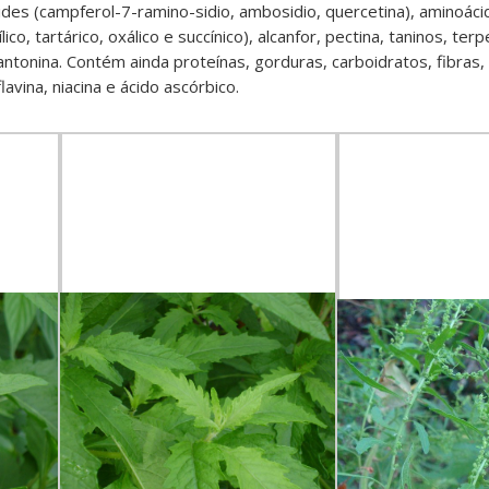
oides (campferol-7-ramino-sidio, ambosidio, quercetina), aminoáci
ílico, tartárico, oxálico e succínico), alcanfor, pectina, taninos, te
antonina. Contém ainda proteínas, gorduras, carboidratos, fibras, c
lavina, niacina e ácido ascórbico.