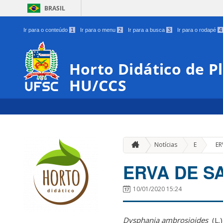
BRASIL
Ir para o conteúdo
1
Ir para o menu
2
Ir para a busca
3
Ir para o rodapé
4
Horto Didático de P
HU/CCS
»
Notícias
E
ER
ERVA DE S
10/01/2020 15:24
Dysphania ambrosioides
(L.)