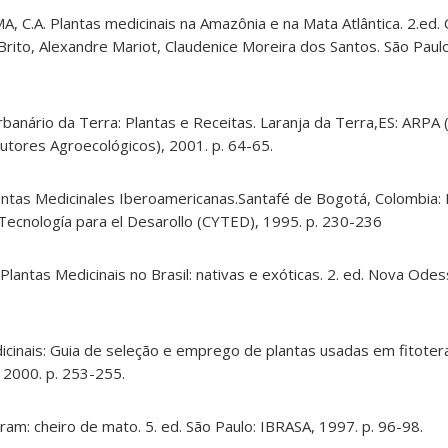
A, C.A. Plantas medicinais na Amazônia e na Mata Atlântica. 2.ed.
rito, Alexandre Mariot, Claudenice Moreira dos Santos. São Paul
rbanário da Terra: Plantas e Receitas. Laranja da Terra,ES: ARPA
tores Agroecológicos), 2001. p. 64-65.
lantas Medicinales Iberoamericanas.Santafé de Bogotá, Colombia
Tecnología para el Desarollo (CYTED), 1995. p. 230-236
Plantas Medicinais no Brasil: nativas e exóticas. 2. ed. Nova Odess
edicinais: Guia de seleção e emprego de plantas usadas em fitote
U, 2000. p. 253-255.
ram: cheiro de mato. 5. ed. São Paulo: IBRASA, 1997. p. 96-98.