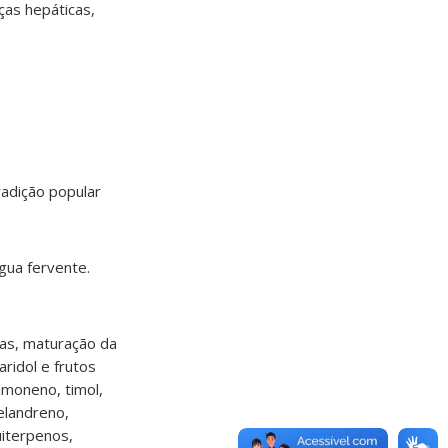
ças hepáticas,
radição popular
gua fervente.
cas, maturação da
ridol e frutos
imoneno, timol,
felandreno,
quiterpenos,