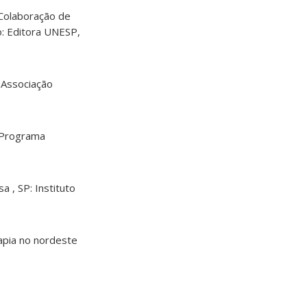
 Colaboração de
o: Editora UNESP,
 (Associação
: Programa
a , SP: Instituto
rapia no nordeste