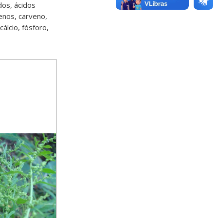
dos, ácidos
rpenos, carveno,
álcio, fósforo,