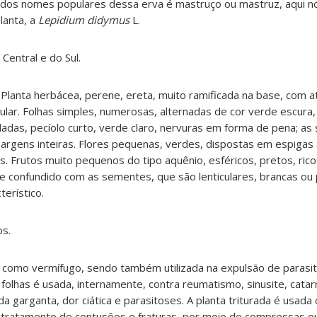
m dos nomes populares dessa erva é mastruço ou mastruz, aqui n
lanta, a
Lepidium
didymus
L.
 Central e do Sul.
Planta herbácea, perene, ereta, muito ramificada na base, com at
lar. Folhas simples, numerosas, alternadas de cor verde escura, 
adas, pecíolo curto, verde claro, nervuras em forma de pena; as
rgens inteiras. Flores pequenas, verdes, dispostas em espigas 
. Frutos muito pequenos do tipo aquênio, esféricos, pretos, ric
 confundido com as sementes, que são lenticulares, brancas ou 
terístico.
os.
a como vermífugo, sendo também utilizada na expulsão de parasita
 folhas é usada, internamente, contra reumatismo, sinusite, catar
da garganta, dor ciática e parasitoses. A planta triturada é usada
no tratamento de contusões e fraturas, por meio de compressas o