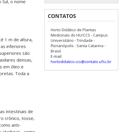
o Sul, o nome
CONTATOS
Horto Didático de Plantas
Medicinais do HU/CCS - Campus
é 1 m de altura,
Universitário - Trindade -
Florianópolis - Santa Catarina -
as inferiores
Brasil.
 superiores são
E-mail:
axilares densas,
hortodidatico.ccs@contato.ufsc.br
os em óleo e
pretas. Toda a
s intestinais de
ro crônico, tosse,
 como anti-
u ataduras , como