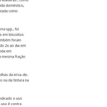
cida doméstico,
lizada como
oma
spp., foi
os em biscoitos
 Também foram
ado 2x ao dia em
cida em
 A mesma fração
olhas da erva-de-
o ou da tintura na
ndicado o uso
 uso é contra