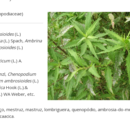
opodiaceae)
ioides
(L.)
ca
(L.) Spach,
Ambrina
osioides
(L.)
ticum
(L.) A.
nzl,
Chenopodium
m ambrosioides
(L.)
ica
Hook (L.).&
.) WA Weber, etc
.
o, mestruz, mastruz, lombrigueira, quenopódio, ambrosia-do-mé
caacica.