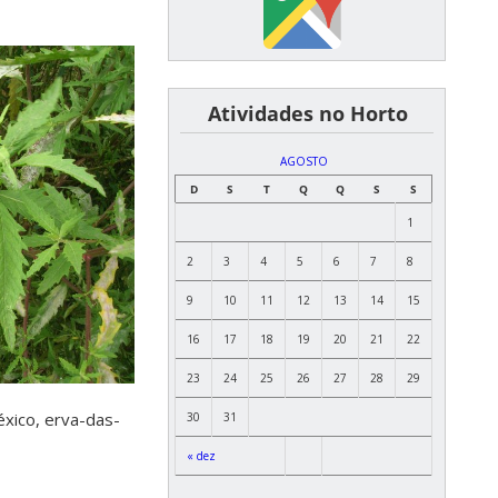
͏ ͏ ͏ ͏ ͏ ͏Atividades no Horto
AGOSTO
D
S
T
Q
Q
S
S
1
2
3
4
5
6
7
8
9
10
11
12
13
14
15
16
17
18
19
20
21
22
23
24
25
26
27
28
29
xico, erva-das-
30
31
« dez