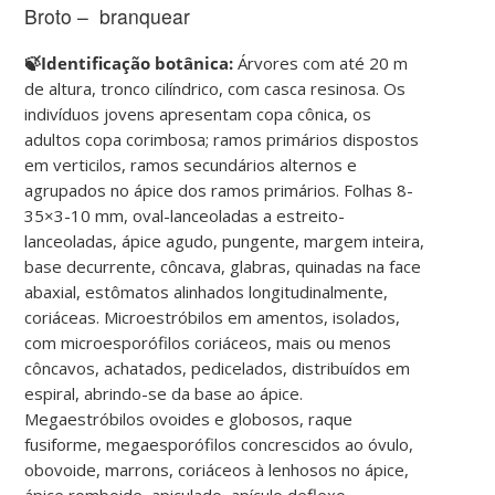
Broto – branquear
🍃Identificação botânica:
Árvores com até 20 m
de altura, tronco cilíndrico, com casca resinosa. Os
indivíduos jovens apresentam copa cônica, os
adultos copa corimbosa; ramos primários dispostos
em verticilos, ramos secundários alternos e
agrupados no ápice dos ramos primários. Folhas 8-
35×3-10 mm, oval-lanceoladas a estreito-
lanceoladas, ápice agudo, pungente, margem inteira,
base decurrente, côncava, glabras, quinadas na face
abaxial, estômatos alinhados longitudinalmente,
coriáceas. Microestróbilos em amentos, isolados,
com microesporófilos coriáceos, mais ou menos
côncavos, achatados, pedicelados, distribuídos em
espiral, abrindo-se da base ao ápice.
Megaestróbilos ovoides e globosos, raque
fusiforme, megaesporófilos concrescidos ao óvulo,
obovoide, marrons, coriáceos à lenhosos no ápice,