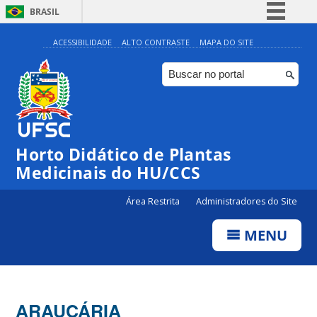
BRASIL
Simplifique!
ACESSIBILIDADE
ALTO CONTRASTE
MAPA DO SITE
Comunica BR
Participe
Acesso à informação
Legislação
Horto Didático de Plantas
Canais
Medicinais do HU/CCS
Área Restrita
Administradores do Site
MENU
ARAUCÁRIA