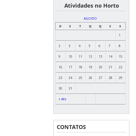
͏ ͏ ͏ ͏ ͏ ͏Atividades no Horto
AGOSTO
D
S
T
Q
Q
S
S
1
2
3
4
5
6
7
8
9
10
11
12
13
14
15
16
17
18
19
20
21
22
23
24
25
26
27
28
29
30
31
« dez
CONTATOS