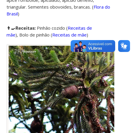
ápice romboide, apiculado, apículo deflexo,
triangular. Sementes obovoides, brancas. (
Flora do
Brasil
)
👨‍🍳Receitas:
Pinhão cozido
(
Receitas de
mãe
),
Bolo de pinhão
(
Receitas de mãe
)