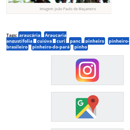
Imagem: João Paulo de Maçaneiro
Tags:
araucária
Araucaria
angustifolia
cuiúva
curi
panc
pinheiro
pinheiro-
brasileiro
pinheiro-do-pará
pinho