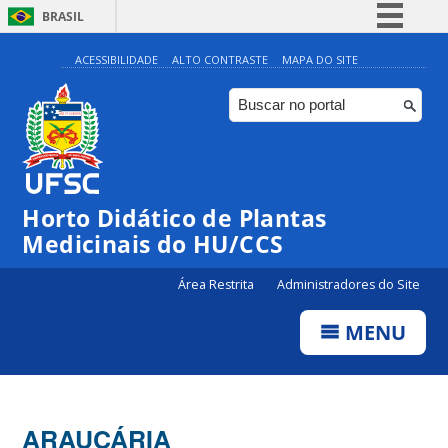
BRASIL
Simplifique!
ACESSIBILIDADE
ALTO CONTRASTE
MAPA DO SITE
Comunica BR
Participe
Acesso à informação
Legislação
Horto Didático de Plantas
Canais
Medicinais do HU/CCS
Área Restrita
Administradores do Site
MENU
ARAUCÁRIA