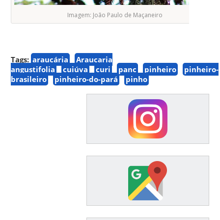
Imagem: João Paulo de Maçaneiro
Tags:
araucária
Araucaria
angustifolia
cuiúva
curi
panc
pinheiro
pinheiro-
brasileiro
pinheiro-do-pará
pinho