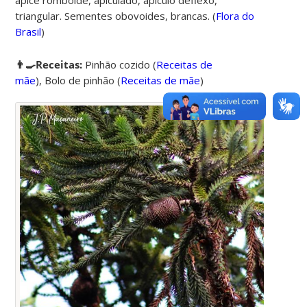
ápice romboide, apiculado, apículo deflexo,
triangular. Sementes obovoides, brancas. (
Flora do
Brasil
)
👨‍🍳Receitas:
Pinhão cozido
(
Receitas de
mãe
),
Bolo de pinhão
(
Receitas de mãe
)