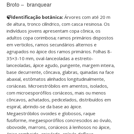
Broto – branquear
🍃Identificação botânica:
Árvores com até 20 m
de altura, tronco cilíndrico, com casca resinosa. Os
indivíduos jovens apresentam copa cônica, os
adultos copa corimbosa; ramos primários dispostos
em verticilos, ramos secundários alternos e
agrupados no ápice dos ramos primários. Folhas 8-
35×3-10 mm, oval-lanceoladas a estreito-
lanceoladas, ápice agudo, pungente, margem inteira,
base decurrente, côncava, glabras, quinadas na face
abaxial, estômatos alinhados longitudinalmente,
coriáceas. Microestróbilos em amentos, isolados,
com microesporófilos coriáceos, mais ou menos
côncavos, achatados, pedicelados, distribuídos em
espiral, abrindo-se da base ao ápice.
Megaestróbilos ovoides e globosos, raque
fusiforme, megaesporófilos concrescidos ao óvulo,
obovoide, marrons, coriáceos à lenhosos no ápice,