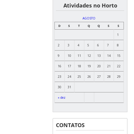
͏ ͏ ͏ ͏ ͏ ͏Atividades no Horto
AGOSTO
D
S
T
Q
Q
S
S
1
2
3
4
5
6
7
8
9
10
11
12
13
14
15
16
17
18
19
20
21
22
23
24
25
26
27
28
29
30
31
« dez
CONTATOS