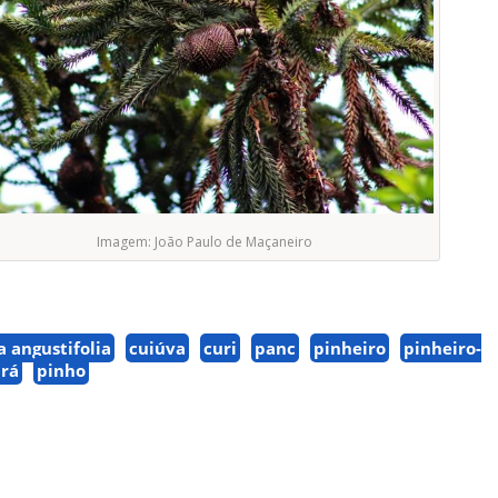
Imagem: João Paulo de Maçaneiro
a angustifolia
cuiúva
curi
panc
pinheiro
pinheiro-
ará
pinho