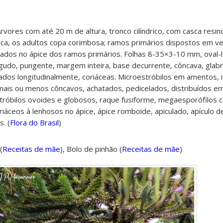
rvores com até 20 m de altura, tronco cilíndrico, com casca resin
ca, os adultos copa corimbosa; ramos primários dispostos em ver
pados no ápice dos ramos primários. Folhas 8-35×3-10 mm, oval-
agudo, pungente, margem inteira, base decurrente, côncava, glabr
hados longitudinalmente, coriáceas. Microestróbilos em amentos, 
mais ou menos côncavos, achatados, pedicelados, distribuídos em 
tróbilos ovoides e globosos, raque fusiforme, megaesporófilos 
iáceos à lenhosos no ápice, ápice romboide, apiculado, apículo def
. (
Flora do Brasil
)
(
Receitas de mãe
),
Bolo de pinhão
(
Receitas de mãe
)