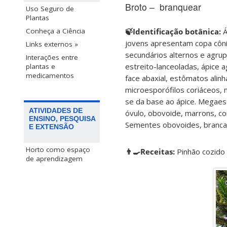
Broto – branquear
Uso Seguro de
Plantas
🍃Identificação botânica:
Á
Conheça a Ciência
jovens apresentam copa côni
Links externos »
secundários alternos e agru
Interações entre
estreito-lanceoladas, ápice 
plantas e
medicamentos
face abaxial, estômatos alin
microesporófilos coriáceos, 
se da base ao ápice. Megaes
ATIVIDADES DE
óvulo, obovoide, marrons, cor
ENSINO, PESQUISA
Sementes obovoides, brancas
E EXTENSÃO
Horto como espaço
👨‍🍳Receitas:
Pinhão cozido
de aprendizagem