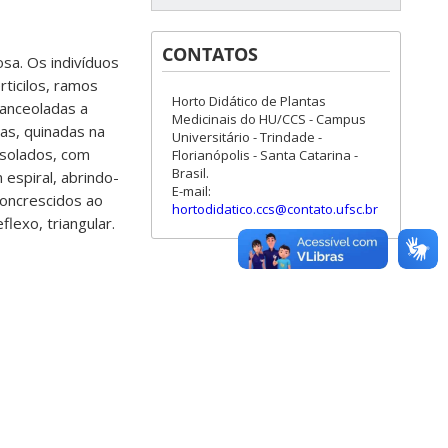
CONTATOS
osa. Os indivíduos
ticilos, ramos
Horto Didático de Plantas
lanceoladas a
Medicinais do HU/CCS - Campus
as, quinadas na
Universitário - Trindade -
isolados, com
Florianópolis - Santa Catarina -
Brasil.
espiral, abrindo-
E-mail:
concrescidos ao
hortodidatico.ccs@contato.ufsc.br
lexo, triangular.