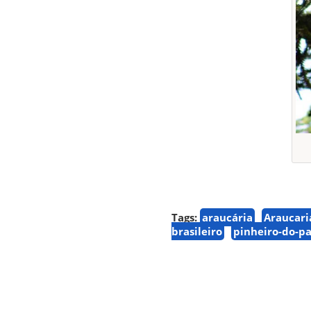
Tags:
araucária
Araucari
brasileiro
pinheiro-do-p