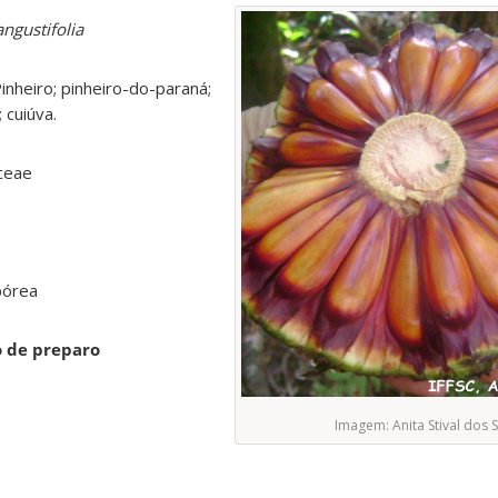
angustifolia
Pinheiro; pinheiro-do-paraná;
; cuiúva.
aceae
bórea
o de preparo
Imagem: Anita Stival dos 