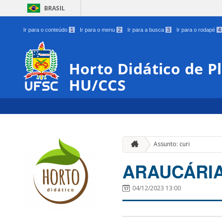
BRASIL
Ir para o conteúdo
1
Ir para o menu
2
Ir para a busca
3
Ir para o rodapé
4
Horto Didático de P
HU/CCS
Assunto: curi
ARAUCÁRI
04/12/2023 13:00