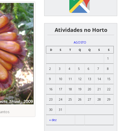
͏ ͏ ͏ ͏ ͏ ͏Atividades no Horto
AGOSTO
D
S
T
Q
Q
S
S
1
2
3
4
5
6
7
8
9
10
11
12
13
14
15
16
17
18
19
20
21
22
23
24
25
26
27
28
29
30
31
Santos
« dez