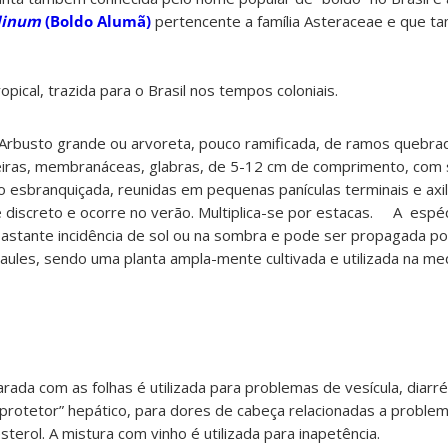
linum
(Boldo Alumã)
pertencente a família Asteraceae e que 
ropical, trazida para o Brasil nos tempos coloniais
.
Arbusto grande ou arvoreta, pouco ramificada, de ramos quebra
inteiras, membranáceas, glabras, de 5-12 cm de comprimento, com
ão esbranquiçada, reunidas em pequenas panículas terminais e axil
 discreto e ocorre no verão. Multiplica-se por estacas
.
A espéc
m bastante incidência de sol ou na sombra e pode ser propagada p
caules, sendo uma planta ampla-mente cultivada e utilizada na me
rada com as folhas é utilizada para problemas de vesícula, diarré
“protetor” hepático, para dores de cabeça relacionadas a proble
sterol. A mistura com vinho é utilizada para inapetência.