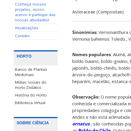
Conheça nossos
projetos, nosso
Asteraceae (Compositae)
acervo e participe das
nossas atividades!
Atualizações
Sinonímias
:
Vernonanthura 
Contato
Vernonia bahiensis
Toledo.
,
V
Nomes populares
:
Alumã, a
HORTO
boldo-baiano, boldo-goiano, 
japonês, boldo-chinês, boldo-
Banco de Plantas
árvore-do-pinguço, alcachofra,
Medicinais
heparém, macelão, estanca-s
Mídias sociais do
Horto Didático
História do Horto
Observação:
O nome popula
Biblioteca Virtual
conhecida e comercializada 
propriedades colagoga e coler
Andes e não está aclimatada
SOBRE CIÊNCIA
ornatus
, são conhecidas p
ao
Boldo-do-Chile
. Outra p