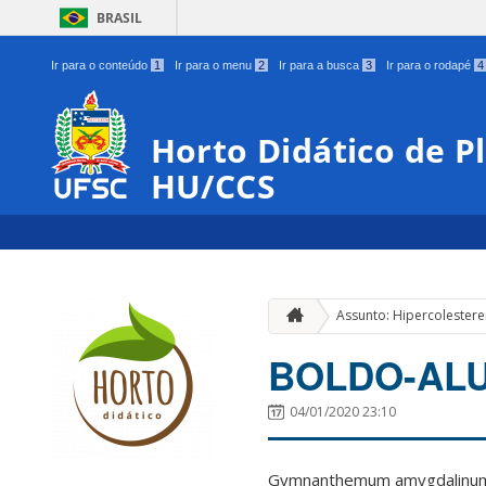
BRASIL
Ir para o conteúdo
1
Ir para o menu
2
Ir para a busca
3
Ir para o rodapé
4
Horto Didático de P
HU/CCS
Assunto: Hipercolester
BOLDO-AL
04/01/2020 23:10
Gymnanthemum amygdalin