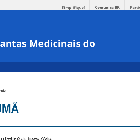
Simplifique!
Comunica BR
Parti
lantas Medicinais do
emia
UMÃ
um
(Delile)Sch.Bip.ex Walp
.