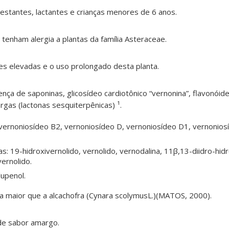
estantes, lactantes e crianças menores de 6 anos.
tenham alergia a plantas da família Asteraceae.
es elevadas e o uso prolongado desta planta.
nça de saponinas, glicosídeo cardiotônico “vernonina”, flavonóide
rgas (lactonas sesquiterpênicas) ¹.
 vernoniosídeo B2, vernoniosídeo D, vernoniosídeo D1, vernonios
s: 19-hidroxivernolido, vernolido, vernodalina, 11β,13-diidro-hidr
ernolido.
lupenol.
na maior que a alcachofra (Cynara scolymusL.)(MATOS, 2000)
.
de sabor amargo
.