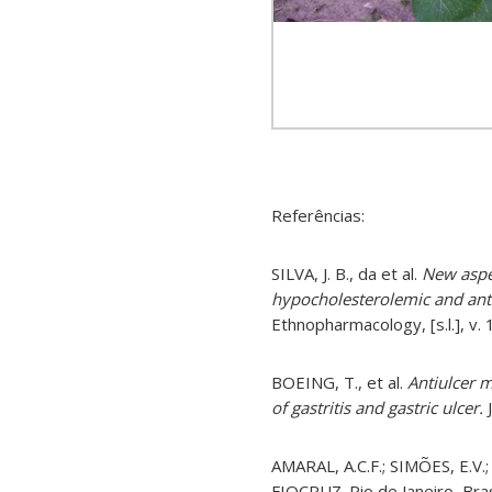
Referências:
SILVA, J. B., da et al.
New aspe
hypocholesterolemic and anti
Ethnopharmacology, [s.l.], v.
BOEING, T., et al.
Antiulcer 
of gastritis and gastric ulcer.
J
AMARAL, A.C.F.; SIMÕES, E.V.;
FIOCRUZ. Rio de Janeiro, Brasi