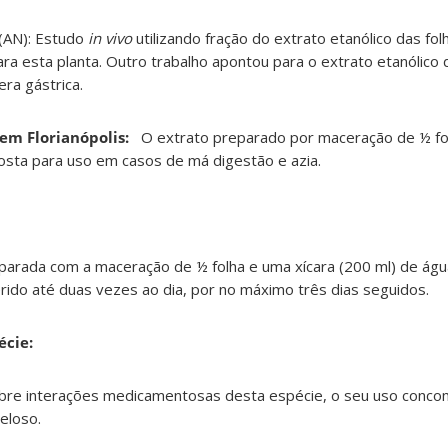
(AN): Estudo
in vivo
utilizando fração do extrato etanólico das fo
ra esta planta. Outro trabalho apontou para o extrato etanólico 
ra gástrica.
 em Florianópolis:
O extrato preparado por maceração de ½ fol
osta para uso em casos de má digestão e azia.
parada com a maceração de ½ folha e uma xícara (200 ml) de água 
erido até duas vezes ao dia, por no máximo três dias seguidos.
écie:
obre interações medicamentosas desta espécie, o seu uso concom
eloso.