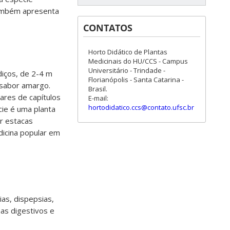
também apresenta
CONTATOS
Horto Didático de Plantas
Medicinais do HU/CCS - Campus
Universitário - Trindade -
diços, de 2-4 m
Florianópolis - Santa Catarina -
 sabor amargo.
Brasil.
ares de capítulos
E-mail:
hortodidatico.ccs@contato.ufsc.br
ie é uma planta
or estacas
dicina popular em
ias, dispepsias,
mas digestivos e