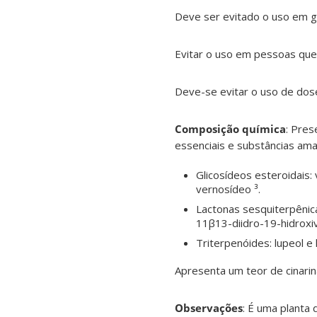
Deve ser evitado o uso em g
Evitar o uso em pessoas que 
Deve-se evitar o uso de dos
Composição química
:
Prese
essenciais e substâncias ama
Glicosídeos esteroidais:
vernosídeo ³.
Lactonas sesquiterpênica
11β13-diidro-19-hidroxiv
Triterpenóides: lupeol e 
Apresenta um teor de cinari
Observações
:
É uma planta 