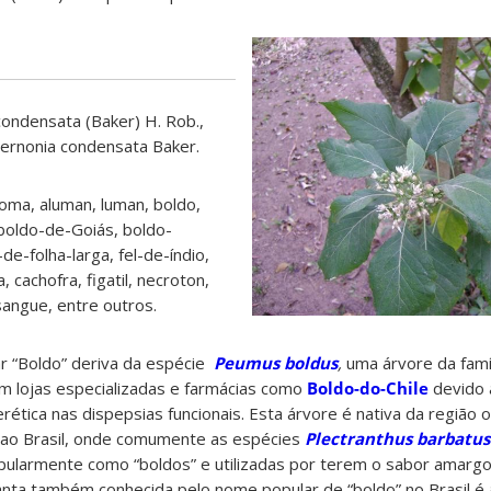
condensata
(Baker) H. Rob.,
ernonia
condensata
Baker
.
loma, aluman, luman, boldo,
boldo-de-Goiás, boldo-
de-folha-larga, fel-de-índio,
 cachofra, figatil, necroton,
angue, entre outros
.
r “Boldo” deriva da espécie
Peumus boldus
,
uma árvore da famí
em lojas especializadas e farmácias como
Boldo-do-Chile
devido 
ética nas dispepsias funcionais. Esta árvore é nativa da região 
 ao Brasil, onde comumente as espécies
Plectranthus barbatus
opularmente como “boldos” e utilizadas por terem o sabor amarg
lanta também conhecida pelo nome popular de “boldo” no Brasil é