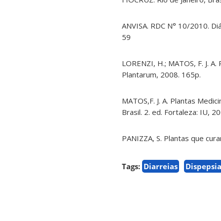
ANVISA. RDC N° 10/2010. Diári
59
LORENZI, H.; MATOS, F. J. A. P
Plantarum, 2008. 165p.
MATOS,F. J. A. Plantas Medic
Brasil. 2. ed. Fortaleza: IU, 2
PANIZZA, S. Plantas que curam
Tags:
Diarreias
Dispepsi