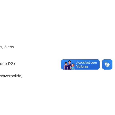
s, óleos
ídeo D2 e
oxivernolido,