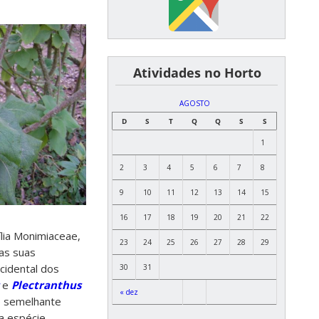
͏ ͏ ͏ ͏ ͏ ͏Atividades no Horto
AGOSTO
D
S
T
Q
Q
S
S
1
2
3
4
5
6
7
8
9
10
11
12
13
14
15
16
17
18
19
20
21
22
lia Monimiaceae,
23
24
25
26
27
28
29
as suas
ocidental dos
30
31
e
Plectranthus
« dez
o semelhante
 a espécie