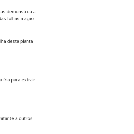
lhas demonstrou a
das folhas a ação
ha desta planta
fria para extrair
itante a outros