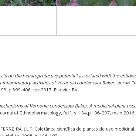
cts on the hepatoprotective
potential associated with the antioxi
-inflammatory activities of Vernonia condensata Baker
. Journal O
 198, p.399-406, fev.2017. Elsevier BV.
mechanisms of Vernonia condensata Baker: A medicinal plant used
ournal of Ethnopharmacology, [s.l.], v. 184,p.196-207, maio 2016.
 FERREIRA, J.L.P. Coletânea científica de plantas de uso medicinal
l: Abifito, 2005. p. 186-197.