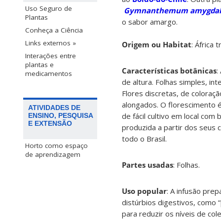
Uso Seguro de
Gymnanthemum amygda
Plantas
o sabor amargo.
Conheça a Ciência
Links externos »
Origem ou Habitat
:
África t
Interações entre
plantas e
Características botânicas
:
medicamentos
de altura. Folhas simples, 
Flores discretas, de coloraç
alongados. O florescimento é
ATIVIDADES DE
de fácil cultivo em local co
ENSINO, PESQUISA
E EXTENSÃO
produzida a partir dos seus 
todo o Brasil.
Horto como espaço
de aprendizagem
Partes usadas
:
Folhas
.
Uso popular
:
A infusão prepa
distúrbios digestivos, como 
para reduzir os níveis de cole