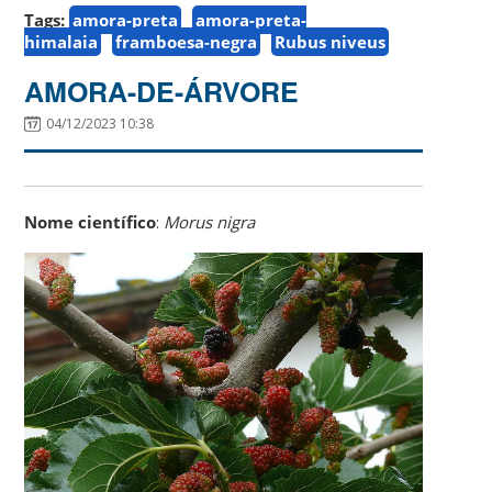
Tags:
amora-preta
amora-preta-
himalaia
framboesa-negra
Rubus niveus
AMORA-DE-ÁRVORE
04/12/2023 10:38
Nome científico
:
Morus nigra