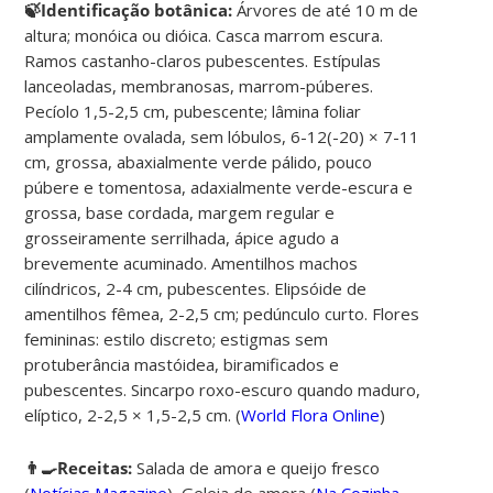
🍃Identificação botânica:
Árvores de até 10 m de
altura; monóica ou dióica. Casca marrom escura.
Ramos castanho-claros pubescentes. Estípulas
lanceoladas, membranosas, marrom-púberes.
Pecíolo 1,5-2,5 cm, pubescente; lâmina foliar
amplamente ovalada, sem lóbulos, 6-12(-20) × 7-11
cm, grossa, abaxialmente verde pálido, pouco
púbere e tomentosa, adaxialmente verde-escura e
grossa, base cordada, margem regular e
grosseiramente serrilhada, ápice agudo a
brevemente acuminado. Amentilhos machos
cilíndricos, 2-4 cm, pubescentes. Elipsóide de
amentilhos fêmea, 2-2,5 cm; pedúnculo curto. Flores
femininas: estilo discreto; estigmas sem
protuberância mastóidea, biramificados e
pubescentes. Sincarpo roxo-escuro quando maduro,
elíptico, 2-2,5 × 1,5-2,5 cm. (
World Flora Online
)
👨‍🍳Receitas:
Salada de amora e queijo fresco
(
Notícias Magazine
),
Geleia de amora
(
Na Cozinha