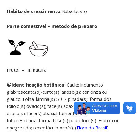
Hábito de crescimento
: Subarbusto
Parte comestível – método de preparo
Fruto – in natura
🍃Identificação botânica:
Caule: indumento
glabrescente(s)/curto(s) lanoso(s); cor cinza ou
glauco. Folha: lâmina(s) 5 à 7 pinada(s); forma dos
folíolo(s) ovado(s); face(s) adaxial esparso(s)
pilosa(s); face(s) abaxial tomentosa(s).
Inflorescência: forma tirso(s) paucifloro(s). Fruto: cor
enegrecido; receptáculo oco(s). (
Flora do Brasil
)