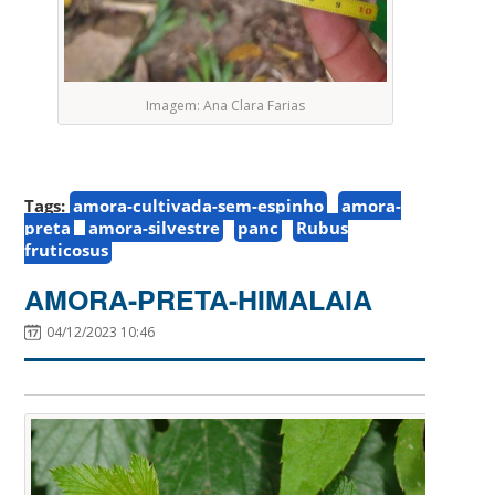
Imagem: Ana Clara Farias
Tags:
amora-cultivada-sem-espinho
amora-
preta
amora-silvestre
panc
Rubus
fruticosus
AMORA-PRETA-HIMALAIA
04/12/2023 10:46