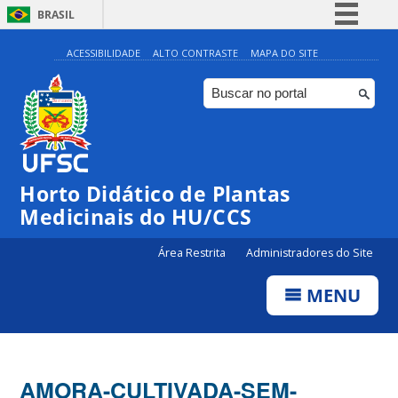
BRASIL
Simplifique!
ACESSIBILIDADE
ALTO CONTRASTE
MAPA DO SITE
Comunica BR
Participe
Acesso à informação
Legislação
Horto Didático de Plantas
Canais
Medicinais do HU/CCS
Área Restrita
Administradores do Site
MENU
AMORA-CULTIVADA-SEM-