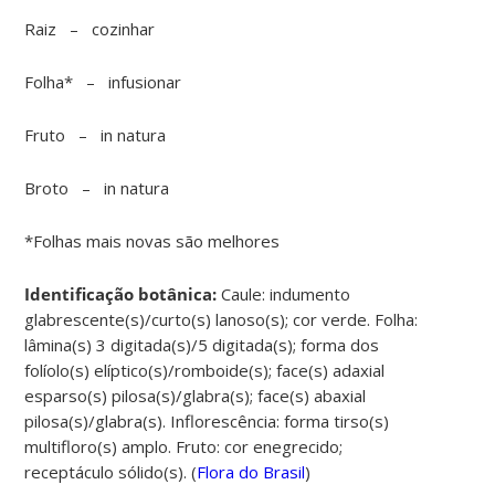
Raiz – cozinhar
Folha* – infusionar
Fruto – in natura
Broto – in natura
*Folhas mais novas são melhores
Identificação botânica:
Caule: indumento
glabrescente(s)/curto(s) lanoso(s); cor verde. Folha:
lâmina(s) 3 digitada(s)/5 digitada(s); forma dos
folíolo(s) elíptico(s)/romboide(s); face(s) adaxial
esparso(s) pilosa(s)/glabra(s); face(s) abaxial
pilosa(s)/glabra(s). Inflorescência: forma tirso(s)
multifloro(s) amplo. Fruto: cor enegrecido;
receptáculo sólido(s). (
Flora do Brasil
)