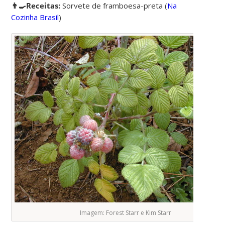
👨‍🍳Receitas:
Sorvete de framboesa-preta
(
Na
Cozinha Brasil
)
Imagem: Forest Starr e Kim Starr