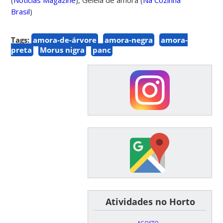
Brasil
)
Tags:
amora-de-árvore
amora-negra
amora-
preta
Morus nigra
panc
͏ ͏ ͏ ͏ ͏ ͏Atividades no Horto
AGOSTO