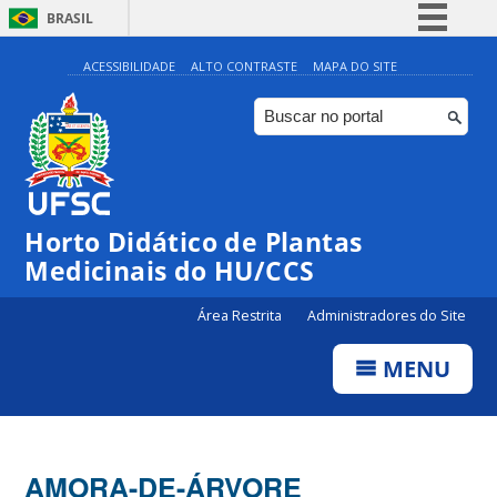
BRASIL
Simplifique!
ACESSIBILIDADE
ALTO CONTRASTE
MAPA DO SITE
Comunica BR
Participe
Acesso à informação
Legislação
Horto Didático de Plantas
Canais
Medicinais do HU/CCS
Área Restrita
Administradores do Site
MENU
AMORA-DE-ÁRVORE