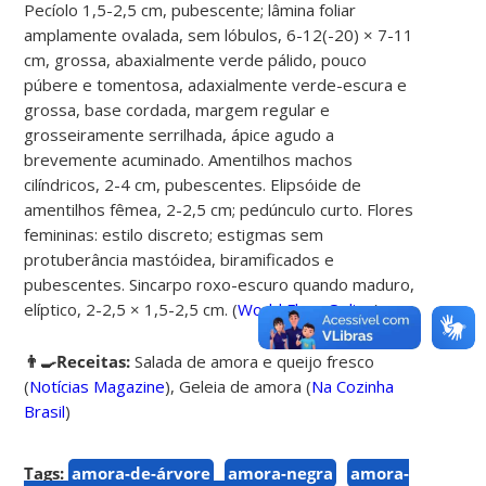
Pecíolo 1,5-2,5 cm, pubescente; lâmina foliar
amplamente ovalada, sem lóbulos, 6-12(-20) × 7-11
cm, grossa, abaxialmente verde pálido, pouco
púbere e tomentosa, adaxialmente verde-escura e
grossa, base cordada, margem regular e
grosseiramente serrilhada, ápice agudo a
brevemente acuminado. Amentilhos machos
cilíndricos, 2-4 cm, pubescentes. Elipsóide de
amentilhos fêmea, 2-2,5 cm; pedúnculo curto. Flores
femininas: estilo discreto; estigmas sem
protuberância mastóidea, biramificados e
pubescentes. Sincarpo roxo-escuro quando maduro,
elíptico, 2-2,5 × 1,5-2,5 cm. (
World Flora Online
)
👨‍🍳Receitas:
Salada de amora e queijo fresco
(
Notícias Magazine
),
Geleia de amora
(
Na Cozinha
Brasil
)
Tags:
amora-de-árvore
amora-negra
amora-