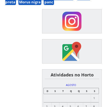
preta
Morus nigra
panc
͏ ͏ ͏ ͏ ͏ ͏Atividades no Horto
AGOSTO
D
S
T
Q
Q
S
S
1
2
3
4
5
6
7
8