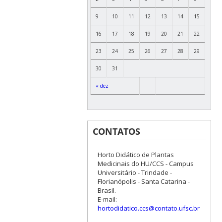
9
10
11
12
13
14
15
16
17
18
19
20
21
22
23
24
25
26
27
28
29
30
31
« dez
CONTATOS
Horto Didático de Plantas
Medicinais do HU/CCS - Campus
Universitário - Trindade -
Florianópolis - Santa Catarina -
Brasil.
E-mail:
hortodidatico.ccs@contato.ufsc.br