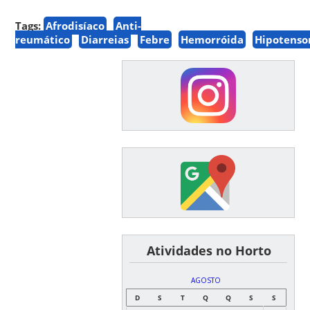
Tags:
Afrodisíaco
Anti-
reumático
Diarreias
Febre
Hemorróida
Hipotenso
͏ ͏ ͏ ͏ ͏ ͏Atividades no Horto
AGOSTO
D
S
T
Q
Q
S
S