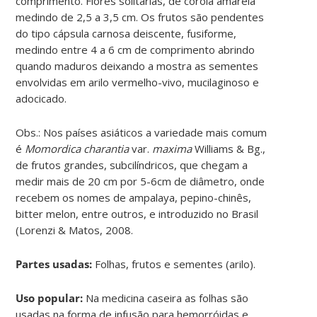
comprimento. Flores solitárias, de corola amarela
medindo de 2,5 a 3,5 cm. Os frutos são pendentes
do tipo cápsula carnosa deiscente, fusiforme,
medindo entre 4 a 6 cm de comprimento abrindo
quando maduros deixando a mostra as sementes
envolvidas em arilo vermelho-vivo, mucilaginoso e
adocicado.
Obs.: Nos países asiáticos a variedade mais comum
é
Momordica charantia
var.
maxima
Williams & Bg.,
de frutos grandes, subcilíndricos, que chegam a
medir mais de 20 cm por 5-6cm de diâmetro, onde
recebem os nomes de ampalaya, pepino-chinês,
bitter melon, entre outros, e introduzido no Brasil
(Lorenzi & Matos, 2008.
Partes usadas:
Folhas, frutos e sementes (arilo).
Uso popular:
Na medicina caseira as folhas são
usadas na forma de infusão para hemorróidas e