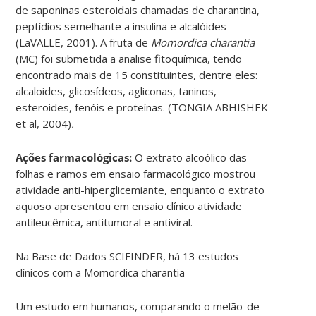
de saponinas esteroidais chamadas de charantina,
peptídios semelhante a insulina e alcalóides
(LaVALLE, 2001). A fruta de
Momordica charantia
(MC) foi submetida a analise fitoquímica, tendo
encontrado mais de 15 constituintes, dentre eles:
alcaloides, glicosídeos, agliconas, taninos,
esteroides, fenóis e proteínas. (TONGIA ABHISHEK
et al, 2004)
.
Ações farmacológicas:
O extrato alcoólico das
folhas e ramos em ensaio farmacológico mostrou
atividade anti-hiperglicemiante, enquanto o extrato
aquoso apresentou em ensaio clínico atividade
antileucêmica, antitumoral e antiviral.
Na Base de Dados SCIFINDER, há 13 estudos
clínicos com a Momordica charantia
Um estudo em humanos, comparando o melão-de-