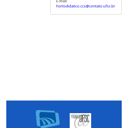
E-mail:
hortodidatico.ccs@contato.ufsc.br