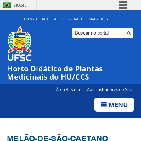
BRASIL
Simplifique!
ACESSIBILIDADE
ALTO CONTRASTE
MAPA DO SITE
Comunica BR
Participe
Acesso à informação
Legislação
Horto Didático de Plantas
Canais
Medicinais do HU/CCS
Área Restrita
Administradores do Site
MENU
MELÃO-DE-SÃO-CAETANO