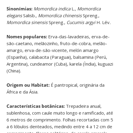
Sinonímias
:
Momordica indica
L.,
Momordica
elegans
Salisb.,
Momordica chinensis
Spreng.,
Momordica sinensis
Spreng.,
Cucumis argyi
H. Lév
.
Nomes populares:
Erva-das-lavadeiras, erva-de-
são-caetano, melãozinho, fruto-de-cobra, melão-
amargo, erva-de-são-vicente, melón amargo
(Espanha), calabacita (Paraguai), balsamina (Perú,
Argentina), cundeamor (Cuba), karela (Ìndia), kuguazi
(China).
Origem ou Habitat:
É pantropical, originária da
África e da Ásia.
Características botânicas:
Trepadeira anual,
sublenhosa, com caule muito longo e ramificado, até
6 metros de comprimento. Folhas recortadas com 5
a 6 lóbulos denteados, medindo entre 4 a 12 cm de