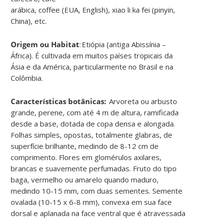
arábica,
coffee
(EUA,
English
),
xiao
li
ka
fei
(
pinyin
,
China
)
, etc
.
Origem ou Habitat
:
Etiópia (antiga Abissínia –
África). É cultivada em muitos países tropicais da
Ásia e da América, particularmente no Brasil e na
Colômbia
.
Características botânicas:
Arvoreta ou arbusto
grande, perene, com até 4 m de altura, ramificada
desde a base, dotada de copa densa e alongada.
Folhas simples, opostas, totalmente glabras, de
superfície brilhante, medindo de 8-12 cm de
comprimento. Flores em glomérulos axilares,
brancas e suavemente perfumadas. Fruto do tipo
baga, vermelho ou amarelo quando maduro,
medindo 10-15 mm, com duas sementes. Semente
ovalada (10-15 x 6-8 mm), convexa em sua face
dorsal e aplanada na face ventral que é atravessada