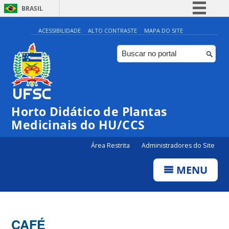
BRASIL
Simplifique!
ACESSIBILIDADE
ALTO CONTRASTE
MAPA DO SITE
Comunica BR
Participe
Acesso à informação
Legislação
Horto Didático de Plantas
Canais
Medicinais do HU/CCS
Área Restrita
Administradores do Site
MENU
CAFÉ