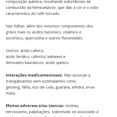
composição química, resultando substâncias da
combustão da hemicelulose, que dão a cor e o odor
característico do café torrado.
Nas folhas: além dos mesmos componentes dos
grãos mais os ácidos
benzóico
,
cinâmico
e
ascórbico, quercetina e outros
flavonóides
.
Outros: ácido cafeico,
ácido
ferúlico
;
cafestol
,
kahweol
e
derivados
kauránicos
, ácido quínico
.
Interações medicamentosas:
Não associar a
tranquilizantes nem estimulantes como
ginseng,
fáfia
, noz-de-cola, guaraná,
efedra
, erva-
mate
.
Efeitos adversos e/ou tóxicos:
Insônia,
nervosismo, palpitações, sobretudo se associado a