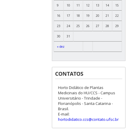
9
10
11
12
13
14
15
16
17
18
19
20
21
22
23
24
25
26
27
28
29
30
31
« dez
CONTATOS
Horto Didático de Plantas
Medicinais do HU/CCS - Campus
Universitário - Trindade -
Florianópolis - Santa Catarina -
Brasil.
E-mail:
hortodidatico.ccs@contato.ufsc.br