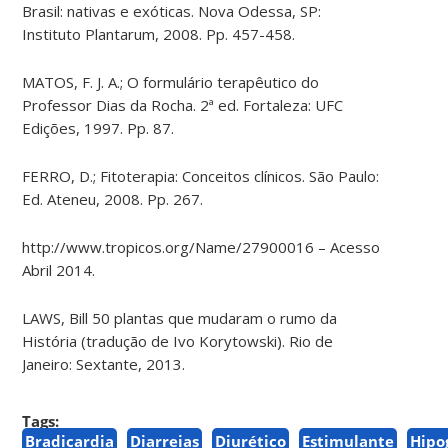
Brasil: nativas e exóticas. Nova Odessa, SP:
Instituto
Plantarum
, 2008. Pp. 457-458.
MATOS, F. J. A.; O formulário terapêutico do
Professor Dias da Rocha. 2ª ed. Fortaleza: UFC
Edições, 1997. Pp. 87.
FERRO, D.; Fitoterapia: Conceitos clínicos. São Paulo:
Ed. Ateneu, 2008. Pp. 267.
http://www.tropicos.org/Name/27900016 – Acesso
Abril 2014.
LAWS, Bill 50 plantas que mudaram o rumo da
História (tradução de Ivo
Korytowski
). Rio de
Janeiro: Sextante, 2013
.
Tags:
Bradicardia
Diarreias
Diurético
Estimulante
Hipo