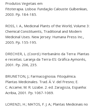
Produtos Vegetais em
Fitoterapia.
Lisboa
:
Fundação
Calouste Gulbenkian,
2003. Pp. 184-185.
ROSS, I. A., Medicinal Plants of the World, Volume 3:
Chemical Constituents, Traditional and Modern
Medicinal Uses.
New Jersey: Humana
Press
Inc.,
2005. Pp. 155-195.
DRECHER, L. (
Coord
.) Herbanário da Terra: Plantas
e receitas. Laranja da
Terra-ES
: Gráfica
Aymorés
,
2001. Pp. 206, 235.
BRUNETON, J.; Farmacognosia. Fitoquímica.
Plantas
Medicinales
.
Trad
. Á. V.
del
Fresno; E.
C.
Accame
; M. R.
Lizabe
. 2. ed. Zaragoza, Espanha:
Acribia, 2001. Pp. 1067-1069.
LORENZI, H.; MATOS, F. J. A.; Plantas Medicinais no