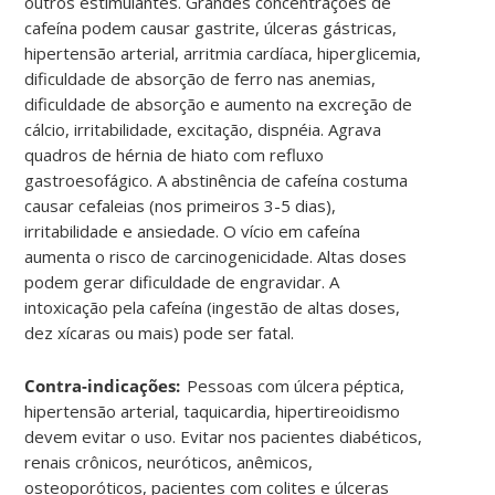
outros estimulantes. Grandes concentrações de
cafeína podem causar gastrite, úlceras gástricas,
hipertensão arterial, arritmia cardíaca, hiperglicemia,
dificuldade de absorção de ferro nas anemias,
dificuldade de absorção e aumento na excreção de
cálcio, irritabilidade, excitação,
dispnéia
. Agrava
quadros de hérnia de hiato com refluxo
gastroesofágico. A abstinência de cafeína costuma
causar cefaleias (nos primeiros 3-5 dias),
irritabilidade e ansiedade. O vício em cafeína
aumenta o risco de carcinogenicidade. Altas doses
podem gerar dificuldade de engravidar. A
intoxicação pela cafeína (ingestão de altas doses,
dez xícaras ou mais) pode ser fatal
.
Contra-indicações:
Pessoas com úlcera péptica,
hipertensão arterial, taquicardia, hipertireoidismo
devem evitar o uso. Evitar nos pacientes diabéticos,
renais crônicos, neuróticos, anêmicos,
osteoporóticos, pacientes com colites e úlceras