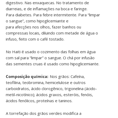
digestivo. Nas enxaquecas. No tratamento de
diarreias, e de inflamações na boca e
faringe
.
Para
diabetes
. Para febre
intermitente
. Para “limpar
o sangue”, como
hipoglicemiante
e
para
afecções
nos olhos, fazer banhos ou
compressas locais, diluindo com metade de água o
infuso, feito com o café tostado.
No Haiti é usado o cozimento das folhas em água
com sal para “limpar” o sangue. O chá por infusão
das sementes cruas é usado como hipoglicemiante
.
Composição química:
Nos grãos: Cafeína,
teofilina, teobromina, hemicelulose e outros
carboidratos, ácido
clorogênico
,
trigonelina
(ácido-
metil
-nicotínico); ácidos graxos, esteróis, fenóis,
ácidos fenólicos, proteínas e taninos.
A torrefação dos grãos verdes modifica a