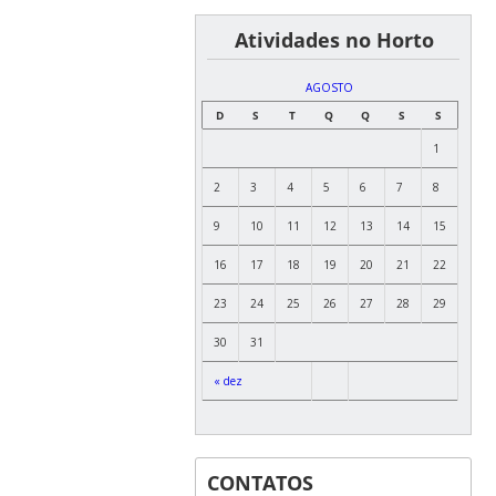
͏ ͏ ͏ ͏ ͏ ͏Atividades no Horto
AGOSTO
D
S
T
Q
Q
S
S
1
2
3
4
5
6
7
8
9
10
11
12
13
14
15
16
17
18
19
20
21
22
23
24
25
26
27
28
29
30
31
« dez
CONTATOS