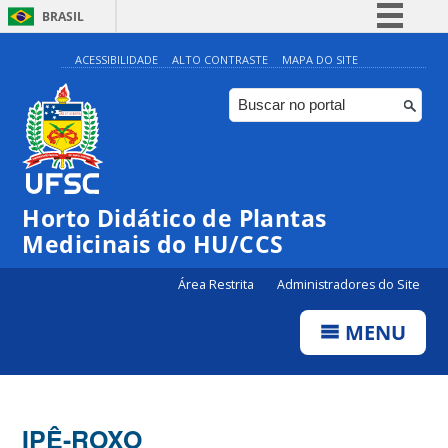
BRASIL
Simplifique!
ACESSIBILIDADE
ALTO CONTRASTE
MAPA DO SITE
Comunica BR
Participe
Acesso à informação
Legislação
Horto Didático de Plantas
Canais
Medicinais do HU/CCS
Área Restrita
Administradores do Site
MENU
IPÊ-ROXO