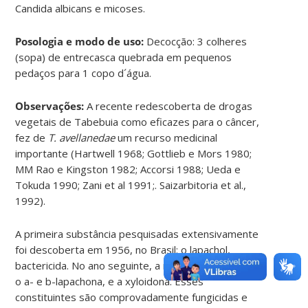
Candida albicans e micoses.
Posologia e modo de uso:
Decocção: 3 colheres
(sopa) de entrecasca quebrada em pequenos
pedaços para 1 copo d´água.
Observações:
A recente redescoberta de drogas
vegetais de Tabebuia como eficazes para o câncer,
fez de
T. avellanedae
um recurso medicinal
importante (Hartwell 1968; Gottlieb e Mors 1980;
MM Rao e Kingston 1982; Accorsi 1988; Ueda e
Tokuda 1990; Zani et al 1991;. Saizarbitoria et al.,
1992).
A primeira substância pesquisadas extensivamente
foi descoberta em 1956, no Brasil: o lapachol,
bactericida. No ano seguinte, a mesma equipe isolou
o a- e b-lapachona, e a xyloidona. Esses
constituintes são comprovadamente fungicidas e