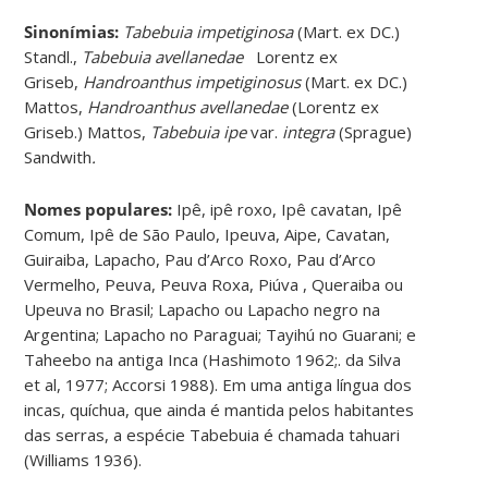
Sinonímias
:
Tabebuia impetiginosa
(Mart. ex DC.)
Standl.,
Tabebuia avellanedae
Lorentz ex
Griseb,
Handroanthus impetiginosus
(Mart. ex DC.)
Mattos,
Handroanthus avellanedae
(Lorentz ex
Griseb.) Mattos,
Tabebuia ipe
var.
integra
(Sprague)
Sandwith
.
Nomes populares:
Ipê, ipê roxo, Ipê cavatan, Ipê
Comum, Ipê de São Paulo, Ipeuva, Aipe, Cavatan,
Guiraiba, Lapacho, Pau d’Arco Roxo, Pau d’Arco
Vermelho, Peuva, Peuva Roxa, Piúva , Queraiba ou
Upeuva no Brasil; Lapacho ou Lapacho negro na
Argentina; Lapacho no Paraguai; Tayihú no Guarani; e
Taheebo na antiga Inca (Hashimoto 1962;. da Silva
et al, 1977; Accorsi 1988). Em uma antiga língua dos
incas, quíchua, que ainda é mantida pelos habitantes
das serras, a espécie Tabebuia é chamada tahuari
(Williams 1936).