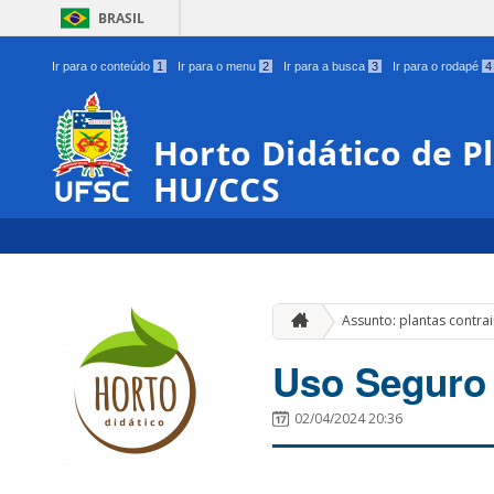
BRASIL
Ir para o conteúdo
1
Ir para o menu
2
Ir para a busca
3
Ir para o rodapé
4
Horto Didático de P
HU/CCS
Assunto: plantas contra
Uso Seguro 
02/04/2024 20:36