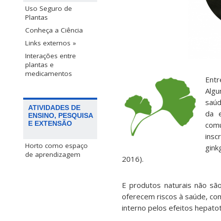
Uso Seguro de
Plantas
Conheça a Ciência
Links externos »
Interações entre
plantas e
medicamentos
Entr
Algu
saúd
ATIVIDADES DE
da e
ENSINO, PESQUISA
E EXTENSÃO
com
insc
Horto como espaço
gink
de aprendizagem
2016).
E produtos naturais não são
oferecem riscos à saúde, co
interno pelos efeitos hepat