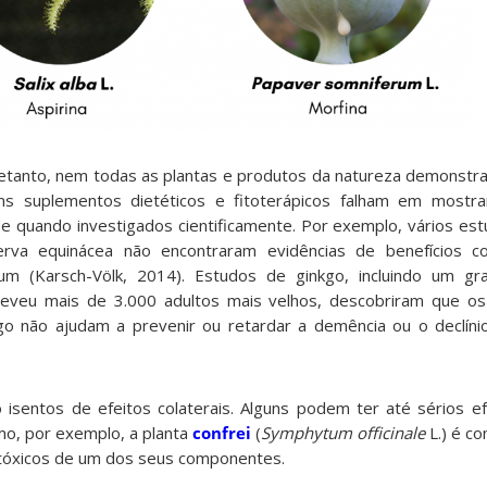
etan
to, nem todas as plantas e produtos da natureza demonstra
ns suplementos dietéticos e fitoterápicos falham em mostra
e quando investigados cientificamente.
Por exemplo, vários es
rva equinácea não encontraram evidências de benefícios co
um (Karsch-Völk, 2014).
Estudos de ginkgo, incluindo um g
reveu mais de 3.000 adultos mais velhos, descobriram que o
go não ajudam a prevenir ou retardar a demência ou o declínio
 isentos de efeitos colaterais. Alguns podem ter até sérios e
mo, por exemplo, a planta
confrei
(
Symphytum officinale
L.) é co
otóxicos de um dos seus componentes.