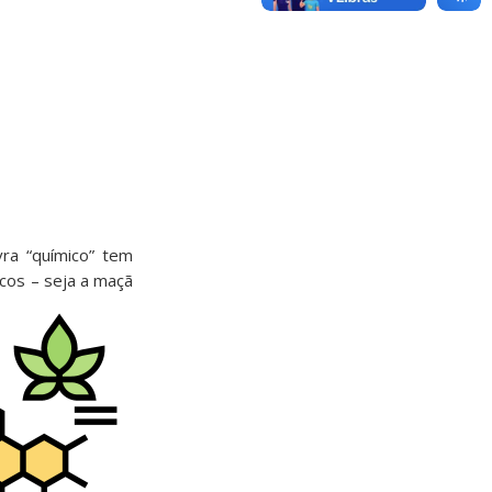
vra “químico” tem
icos – seja a maçã