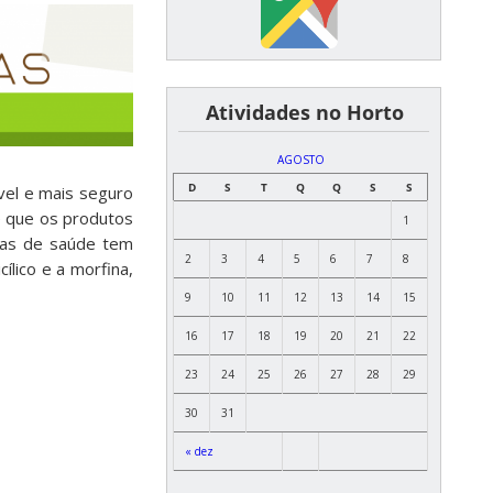
͏ ͏ ͏ ͏ ͏ ͏Atividades no Horto
AGOSTO
D
S
T
Q
Q
S
S
vel e mais seguro
e que os produtos
1
emas de saúde tem
2
3
4
5
6
7
8
lico e a morfina,
9
10
11
12
13
14
15
16
17
18
19
20
21
22
23
24
25
26
27
28
29
30
31
« dez