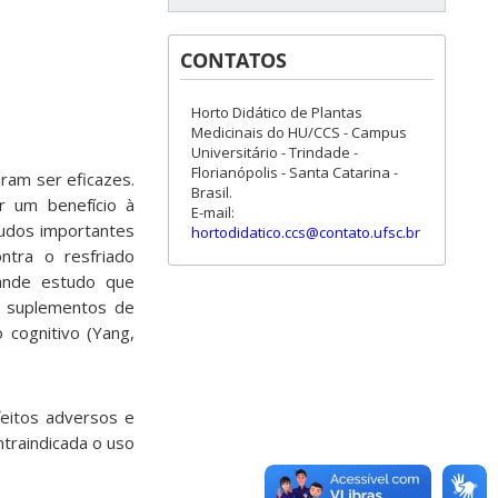
CONTATOS
Horto Didático de Plantas
Medicinais do HU/CCS - Campus
Universitário - Trindade -
Florianópolis - Santa Catarina -
ram ser eficazes.
Brasil.
r um benefício à
E-mail:
tudos importantes
hortodidatico.ccs@contato.ufsc.br
ntra o resfriado
rande estudo que
s suplementos de
 cognitivo (Yang,
feitos adversos e
ntraindicada o uso