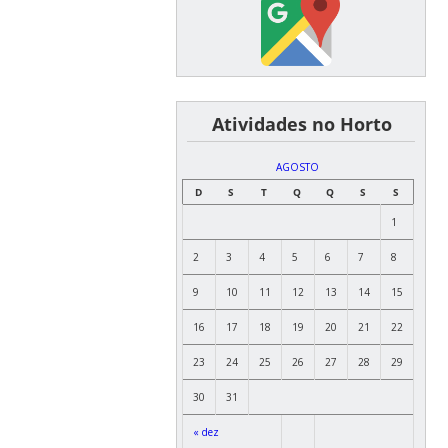
͏ ͏ ͏ ͏ ͏ ͏Atividades no Horto
AGOSTO
D
S
T
Q
Q
S
S
1
2
3
4
5
6
7
8
9
10
11
12
13
14
15
16
17
18
19
20
21
22
23
24
25
26
27
28
29
30
31
« dez