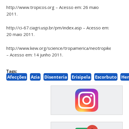
http://www.tropicos.org – Acesso em: 26 maio
2011.
http://ci-67.ciagri.usp.br/pm/index.asp – Acesso em:
20 maio 2011.
http://www.kew.org/science/tropamerica/neotropikey/famili
– Acesso em: 14 junho 2011.
Tags:
Afecções
Azia
Disenteria
Erisipela
Escorbuto
He