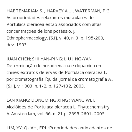
HABTEMARIAM S. , HARVEY A.L. , WATERMAN, P.G.
As propriedades relaxantes musculares de
Portulaca oleracea estão associados com altas
concentrações de íons potássio. J.
Ethnopharmacology, [S.I], v. 40, n. 3, p. 195-200,
dez. 1993.
JUAN CHEN; SHI YAN-PING; LIU JING-YAN.
Determinação de noradrenalina e dopamina em
chinês extratos de ervas de Portulaca oleracea L.
por cromatografia líquida. Jornal da cromatografia A.,
[S.I.], v. 1003, n. 1-2, p. 127-132, 2003.
LAN XIANG; DONGMING XING ; WANG WEI.
Alcalóides de Portulaca oleracea L. Phytochemistry
A. Amsterdam, vol. 66, n. 21 p. 2595-2601, 2005.
LIM, YY; QUAH, EPL :Propriedades antioxidantes de