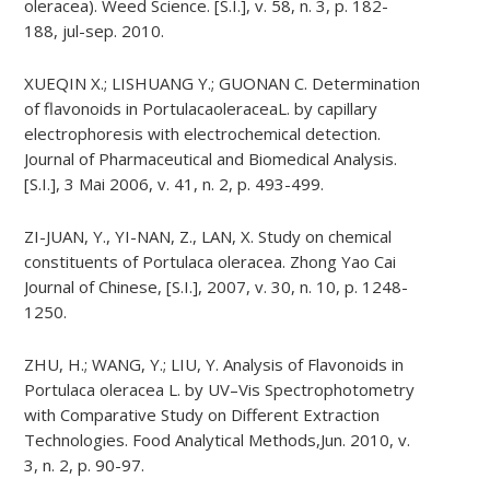
oleracea). Weed Science. [S.I.], v. 58, n. 3, p. 182-
188, jul-sep. 2010.
XUEQIN X.; LISHUANG Y.; GUONAN C. Determination
of flavonoids in PortulacaoleraceaL. by capillary
electrophoresis with electrochemical detection.
Journal of Pharmaceutical and Biomedical Analysis.
[S.I.], 3 Mai 2006, v. 41, n. 2, p. 493-499.
ZI-JUAN, Y., YI-NAN, Z., LAN, X. Study on chemical
constituents of Portulaca oleracea. Zhong Yao Cai
Journal of Chinese, [S.I.], 2007, v. 30, n. 10, p. 1248-
1250.
ZHU, H.; WANG, Y.; LIU, Y. Analysis of Flavonoids in
Portulaca oleracea L. by UV–Vis Spectrophotometry
with Comparative Study on Different Extraction
Technologies. Food Analytical Methods,Jun. 2010, v.
3, n. 2, p. 90-97.