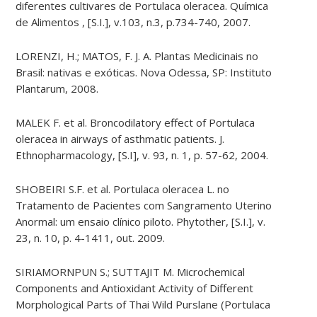
diferentes cultivares de Portulaca oleracea. Química
de Alimentos , [S.I.], v.103, n.3, p.734-740, 2007.
LORENZI, H.; MATOS, F. J. A. Plantas Medicinais no
Brasil: nativas e exóticas. Nova Odessa, SP: Instituto
Plantarum, 2008.
MALEK F. et al. Broncodilatory effect of Portulaca
oleracea in airways of asthmatic patients. J.
Ethnopharmacology, [S.I], v. 93, n. 1, p. 57-62, 2004.
SHOBEIRI S.F. et al. Portulaca oleracea L. no
Tratamento de Pacientes com Sangramento Uterino
Anormal: um ensaio clínico piloto. Phytother, [S.I.], v.
23, n. 10, p. 4-1411, out. 2009.
SIRIAMORNPUN S.; SUTTAJIT M. Microchemical
Components and Antioxidant Activity of Different
Morphological Parts of Thai Wild Purslane (Portulaca