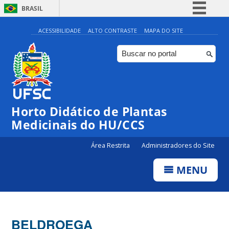
BRASIL
Simplifique!
ACESSIBILIDADE
ALTO CONTRASTE
MAPA DO SITE
Comunica BR
Participe
Acesso à informação
Legislação
Horto Didático de Plantas
Canais
Medicinais do HU/CCS
Área Restrita
Administradores do Site
MENU
BELDROEGA