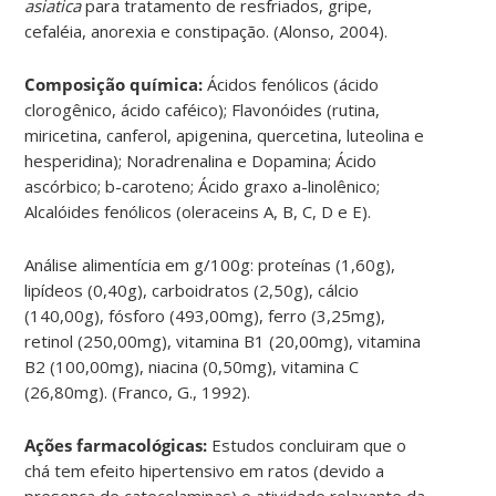
asiatica
para tratamento de resfriados, gripe,
cefaléia, anorexia e constipação. (Alonso, 2004).
Composição química:
Ácidos fenólicos (ácido
clorogênico, ácido caféico); Flavonóides (rutina,
miricetina, canferol, apigenina, quercetina, luteolina e
hesperidina); Noradrenalina e Dopamina; Ácido
ascórbico; b-caroteno; Ácido graxo a-linolênico;
Alcalóides fenólicos (oleraceins A, B, C, D e E).
Análise alimentícia em g/100g: proteínas (1,60g),
lipídeos (0,40g), carboidratos (2,50g), cálcio
(140,00g), fósforo (493,00mg), ferro (3,25mg),
retinol (250,00mg), vitamina B1 (20,00mg), vitamina
B2 (100,00mg), niacina (0,50mg), vitamina C
(26,80mg). (Franco, G., 1992).
Ações farmacológicas:
Estudos concluiram que o
chá tem efeito hipertensivo em ratos (devido a
presença de catecolaminas) e atividade relaxante da