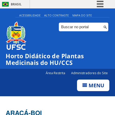
BRASIL
Simplifique!
ACESSIBILIDADE
ALTO CONTRASTE
MAPA DO SITE
Comunica BR
Participe
Acesso à informação
Legislação
Horto Didático de Plantas
Canais
Medicinais do HU/CCS
Área Restrita
Administradores do Site
MENU
ARAÇÁ-BOI