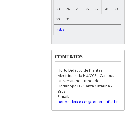
23
24
25
26
27
28
29
30
31
« dez
CONTATOS
Horto Didático de Plantas
Medicinais do HU/CCS - Campus
Universitário - Trindade -
Florianópolis - Santa Catarina -
Brasil.
E-mail:
hortodidatico.ccs@contato.ufsc.br