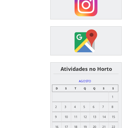
͏ ͏ ͏ ͏ ͏ ͏Atividades no Horto
AGOSTO
D
S
T
Q
Q
S
S
1
2
3
4
5
6
7
8
9
10
11
12
13
14
15
16
17
18
19
20
21
22