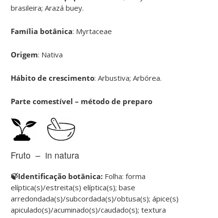
brasileira; Arazá buey.
Família botânica
: Myrtaceae
Origem
: Nativa
Hábito de crescimento
: Arbustiva; Arbórea.
Parte comestível – método de preparo
Fruto – in natura
🍃Identificação botânica:
Folha: forma
elíptica(s)/estreita(s) elíptica(s); base
arredondada(s)/subcordada(s)/obtusa(s); ápice(s)
apiculado(s)/acuminado(s)/caudado(s); textura