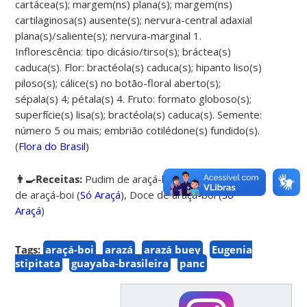
cartácea(s); margem(ns) plana(s); margem(ns)
cartilaginosa(s) ausente(s); nervura-central adaxial
plana(s)/saliente(s); nervura-marginal 1.
Inflorescência: tipo dicásio/tirso(s); bráctea(s)
caduca(s). Flor: bractéola(s) caduca(s); hipanto liso(s)
piloso(s); cálice(s) no botão-floral aberto(s);
sépala(s) 4; pétala(s) 4. Fruto: formato globoso(s);
superfície(s) lisa(s); bractéola(s) caduca(s). Semente:
número 5 ou mais; embrião cotilédone(s) fundido(s).
(
Flora do Brasil
)
👨‍🍳Receitas:
Pudim de araçá-boi
(
Só Araçá
),
Creme
de araçá-boi
(
Só Araçá
),
Doce de araçá-boi
(
Só
Araçá
)
Tags:
araçá-boi
arazá
arazá buey
Eugenia
stipitata
guayaba-brasileira
panc