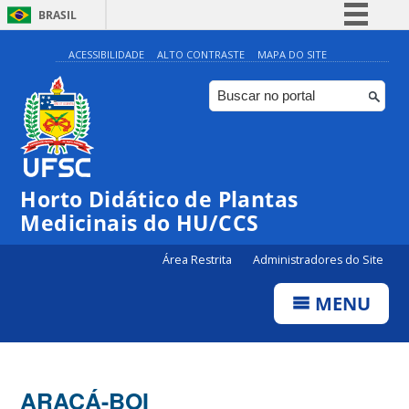
BRASIL
Simplifique!
ACESSIBILIDADE
ALTO CONTRASTE
MAPA DO SITE
Comunica BR
Participe
Acesso à informação
Legislação
Horto Didático de Plantas
Canais
Medicinais do HU/CCS
Área Restrita
Administradores do Site
MENU
ARAÇÁ-BOI