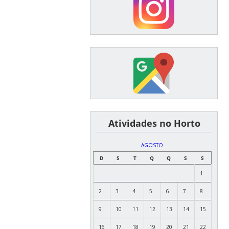
͏ ͏ ͏ ͏ ͏ ͏Atividades no Horto
AGOSTO
D
S
T
Q
Q
S
S
1
2
3
4
5
6
7
8
9
10
11
12
13
14
15
16
17
18
19
20
21
22