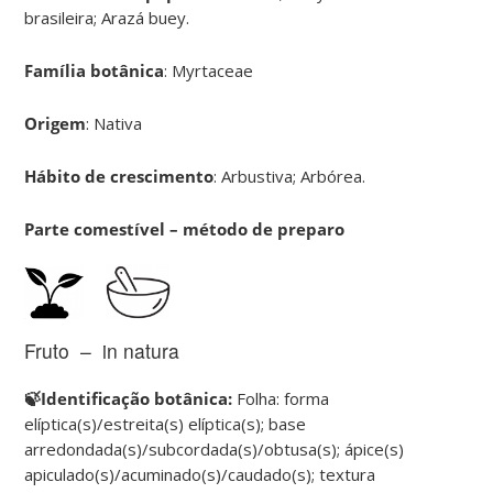
brasileira; Arazá buey.
Família botânica
: Myrtaceae
Origem
: Nativa
Hábito de crescimento
: Arbustiva; Arbórea.
Parte comestível – método de preparo
Fruto – in natura
🍃Identificação botânica:
Folha: forma
elíptica(s)/estreita(s) elíptica(s); base
arredondada(s)/subcordada(s)/obtusa(s); ápice(s)
apiculado(s)/acuminado(s)/caudado(s); textura