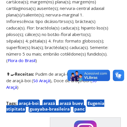
cartácea(s); margem(ns) plana(s); margem(ns)
cartilaginosa(s) ausente(s); nervura-central adaxial
plana(s)/saliente(s); nervura-marginal 1.
Inflorescência: tipo dicásio/tirso(s); bráctea(s)
caduca(s). Flor: bractéola(s) caduca(s); hipanto liso(s)
piloso(s); cálice(s) no botão-floral aberto(s);
sépala(s) 4; pétala(s) 4. Fruto: formato globoso(s);
superfície(s) lisa(s); bractéola(s) caduca(s). Semente:
número 5 ou mais; embrião cotilédone(s) fundido(s).
(
Flora do Brasil
)
👨‍🍳Receitas:
Pudim de araçá-boi
(
Só Araçá
),
Creme
de araçá-boi
(
Só Araçá
),
Doce de araçá-boi
(
Só
Araçá
)
Tags:
araçá-boi
arazá
arazá buey
Eugenia
stipitata
guayaba-brasileira
panc