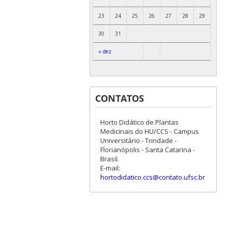
23
24
25
26
27
28
29
30
31
« dez
CONTATOS
Horto Didático de Plantas
Medicinais do HU/CCS - Campus
Universitário - Trindade -
Florianópolis - Santa Catarina -
Brasil.
E-mail:
hortodidatico.ccs@contato.ufsc.br