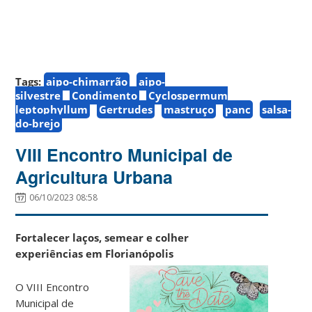
Tags:
aipo-chimarrão
aipo-
silvestre
Condimento
Cyclospermum
leptophyllum
Gertrudes
mastruço
panc
salsa-
do-brejo
VIII Encontro Municipal de
Agricultura Urbana
06/10/2023 08:58
Fortalecer laços, semear e colher
experiências em Florianópolis
O VIII Encontro
Municipal de