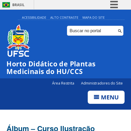
BRASIL
Simplifique!
ACESSIBILIDADE
ALTO CONTRASTE
MAPA DO SITE
Comunica BR
Participe
Acesso à informação
Legislação
Horto Didático de Plantas
Canais
Medicinais do HU/CCS
Área Restrita
Administradores do Site
MENU
Álbum – Curso Ilustração