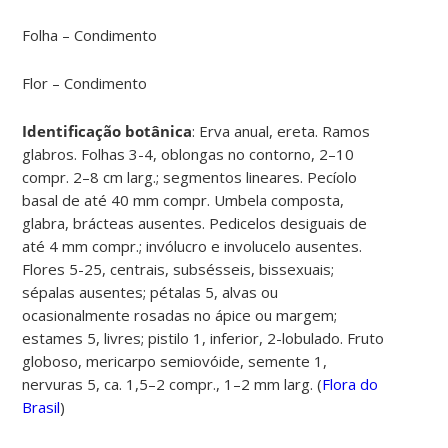
Folha – Condimento
Flor – Condimento
Identificação botânica
:
Erva anual, ereta. Ramos
glabros. Folhas 3-4, oblongas no contorno, 2–10
compr. 2–8 cm larg.; segmentos lineares. Pecíolo
basal de até 40 mm compr. Umbela composta,
glabra, brácteas ausentes. Pedicelos desiguais de
até 4 mm compr.; invólucro e involucelo ausentes.
Flores 5-25, centrais, subsésseis, bissexuais;
sépalas ausentes; pétalas 5, alvas ou
ocasionalmente rosadas no ápice ou margem;
estames 5, livres; pistilo 1, inferior, 2-lobulado. Fruto
globoso, mericarpo semiovóide, semente 1,
nervuras 5, ca. 1,5–2 compr., 1–2 mm larg. (
Flora do
Brasil
)