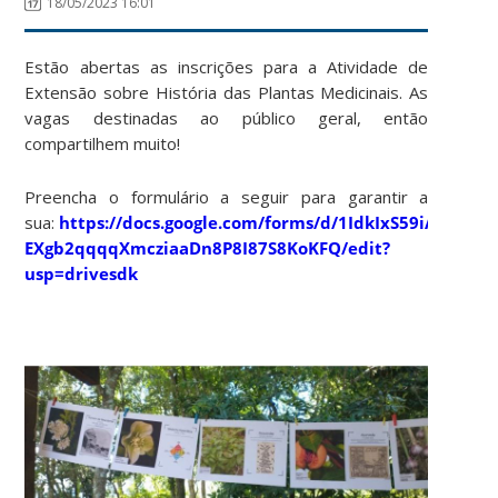
18/05/2023 16:01
Estão abertas as inscrições para a Atividade de
Extensão sobre História das Plantas Medicinais. As
vagas destinadas ao público geral, então
compartilhem muito!
Preencha o formulário a seguir para garantir a
sua:
https://docs.google.com/forms/d/1IdkIxS59iAY-
EXgb2qqqqXmcziaaDn8P8I87S8KoKFQ/edit?
usp=drivesdk