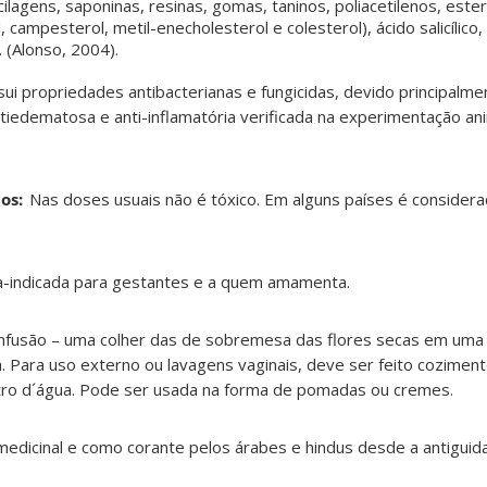
ilagens, saponinas, resinas, gomas, taninos, poliacetilenos, ester
, campesterol, metil-enecholesterol e colesterol), ácido salicílico
). (Alonso, 2004).
ui propriedades antibacterianas e fungicidas, devido principalm
antiedematosa e anti-inflamatória verificada na experimentação an
os:
Nas doses usuais não é tóxico. Em alguns países é consider
a-indicada para gestantes e a quem amamenta.
nfusão – uma colher das de sobremesa das flores secas em uma 
a. Para uso externo ou lavagens vaginais, deve ser feito cozime
itro d´água. Pode ser usada na forma de pomadas ou cremes.
dicinal e como corante pelos árabes e hindus desde a antiguid