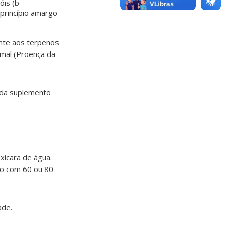
óis (b-
, princípio amargo
ente aos terpenos
imal (Proença da
ada suplemento
xícara de água.
nto com 60 ou 80
ade.