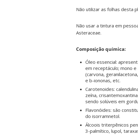
Não utilizar as folhas desta p
Não usar a tintura em pessoa
Asteraceae.
Composição química:
Óleo essencial: apresent
em receptáculo; mono e
(carvona, geranilacetona,
e b-iononas, etc.
Carotenoides: calendulina,
zeína, crisantemoxantina
sendo solúveis em gordu
Flavonóides: são constit
do isorramnetol.
Álcoois triterpênicos penta
3-palmítico, lupol, taraxa