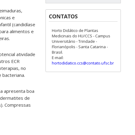
ueimaduras,
CONTATOS
ônicas e
fantil (candidíase
Horto Didático de Plantas
 para alimentos e
Medicinais do HU/CCS - Campus
iras.
Universitário - Trindade -
Florianópolis - Santa Catarina -
Brasil.
tencial atividade
E-mail:
Outros ECR
hortodidatico.ccs@contato.ufsc.br
terapias, no
 bacteriana.
la apresenta boa
 dermatites de
es). Compressas