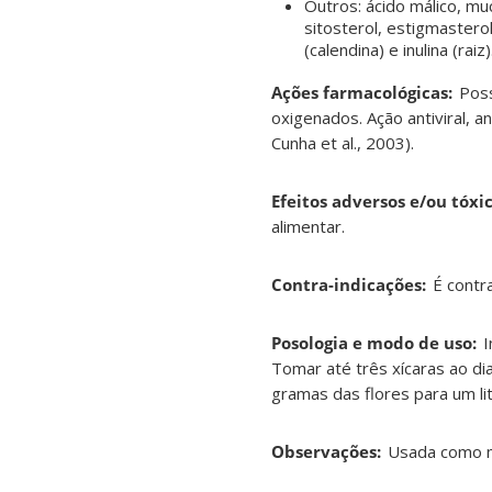
Outros: ácido málico, muc
sitosterol, estigmasterol
(calendina) e inulina (raiz
Ações farmacológicas:
Poss
oxigenados. Ação antiviral, 
Cunha et al., 2003).
Efeitos adversos e/ou tóxic
alimentar.
Contra-indicações
:
É contr
Posologia e modo de uso:
I
Tomar até três xícaras ao di
gramas das flores para um l
Observações:
Usada como me