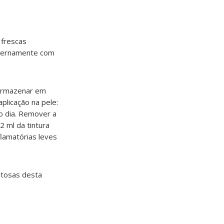
 frescas
externamente com
 armazenar em
plicação na pele:
ao dia. Remover a
 ml da tintura
lamatórias leves
ntosas desta