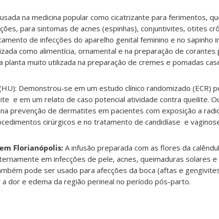
é usada na medicina popular como cicatrizante para ferimentos, q
ações, para sintomas de acnes (espinhas), conjuntivites, otites cr
atamento de infecções do aparelho genital feminino e no sapinho in
utilizada como alimentícia, ornamental e na preparação de corantes
a planta muito utilizada na preparação de cremes e pomadas case
(HU): Demonstrou-se em um estudo clínico randomizado (ECR) po
vite e em um relato de caso potencial atividade contra queilite. 
na prevenção de dermatites em pacientes com exposição a radio
procedimentos cirúrgicos e no tratamento de candidíase e vaginose
em Florianópolis:
A infusão preparada com as flores da calêndu
xternamente em infecções de pele, acnes, queimaduras solares e
 também pode ser usado para afecções da boca (aftas e gengivit
ir a dor e edema da região perineal no período pós-parto.