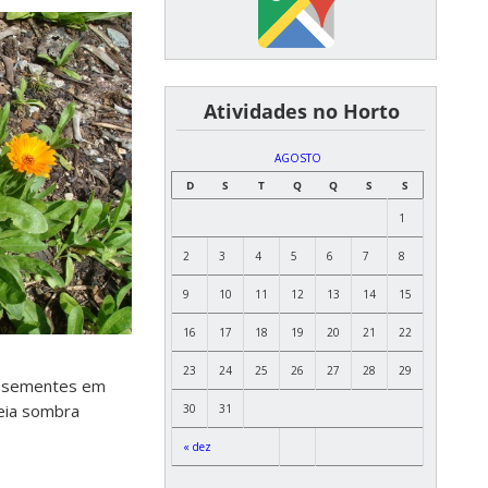
͏ ͏ ͏ ͏ ͏ ͏Atividades no Horto
AGOSTO
D
S
T
Q
Q
S
S
1
2
3
4
5
6
7
8
9
10
11
12
13
14
15
16
17
18
19
20
21
22
23
24
25
26
27
28
29
as sementes em
meia sombra
30
31
« dez