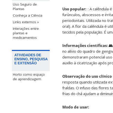
Uso Seguro de
Uso popular:
: A calêndula 
Plantas
furúnculos, abscessos e irrit
Conheça a Ciência
periodontais. Utilizada no tr
Links externos »
oral). A flor da calêndula é 
Interações entre
tecidos pela população. É um
plantas e
medicamentos
Informações científicas:
👥
no alívio do quadro de gengi
ATIVIDADES DE
demonstraram potencial uso 
ENSINO, PESQUISA
auxílio à cicatrização após 
E EXTENSÃO
Horto como espaço
Observação do uso clínico 
de aprendizagem
resposta quando utilizada e
fraldas. O infuso das flores
frias do chá ajudam a diminu
Modo de usar: