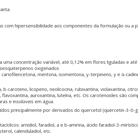
lanta.
s com hipersensibilidade aos componentes da formulação ou a pl
a uma concentração variável, até 0,12% em flores liguladas e at
 sesquiterpenos oxigenados
 cariofilencetona, mentona, isomentona, y-terpineno, y e α-cadine
 b-caroteno, licopeno, neolicocina, rubixantina, violaxantina, citro
, flavoxantina, auroxantina, luteína, etc. Os carotenoides são co
ras e insolúveis em água.
uídos principalmente por derivados do quercetol (quercetin-3-0-gl
cíclicos: arnidiol, faradiol, a e b-amirina, ácido faradiol-3-mirístic
sterol, calenduladiol, etc.