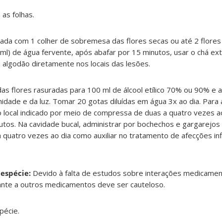
 as folhas.
ada com 1 colher de sobremesa das flores secas ou até 2 flores
 ml) de água fervente, após abafar por 15 minutos, usar o chá 
u algodão diretamente nos locais das lesões.
das flores rasuradas para 100 ml de álcool etílico 70% ou 90% e
idade e da luz. Tomar 20 gotas diluídas em água 3x ao dia. Para a
 no local indicado por meio de compressa de duas a quatro vezes 
os. Na cavidade bucal, administrar por bochechos e gargarejos 2
quatro vezes ao dia como auxiliar no tratamento de afecções inf
 espécie:
Devido à falta de estudos sobre interações medicame
ante a outros medicamentos deve ser cauteloso.
pécie.