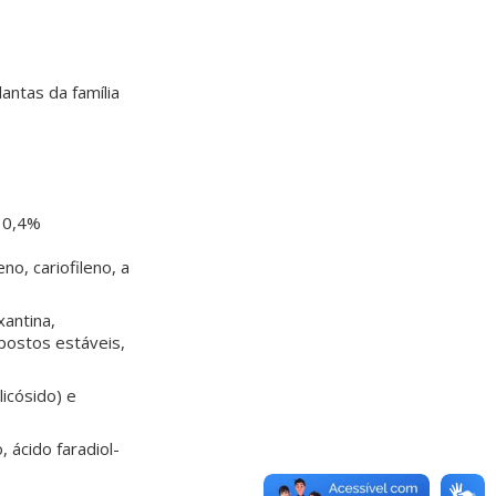
antas da família
é 0,4%
no, cariofileno, a
xantina,
mpostos estáveis,
icósido) e
o, ácido faradiol-