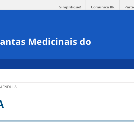
Simplifique!
Comunica BR
Parti
lantas Medicinais do
ALÊNDULA
A