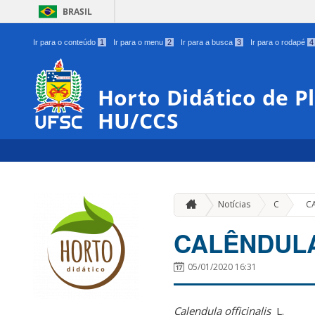
BRASIL
Ir para o conteúdo
1
Ir para o menu
2
Ir para a busca
3
Ir para o rodapé
4
Horto Didático de P
HU/CCS
»
Notícias
C
C
CALÊNDUL
05/01/2020 16:31
Calendula
officinalis
L
.