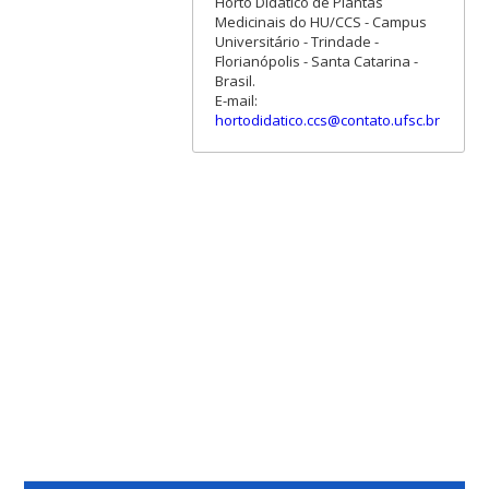
Horto Didático de Plantas
Medicinais do HU/CCS - Campus
Universitário - Trindade -
Florianópolis - Santa Catarina -
Brasil.
E-mail:
hortodidatico.ccs@contato.ufsc.br