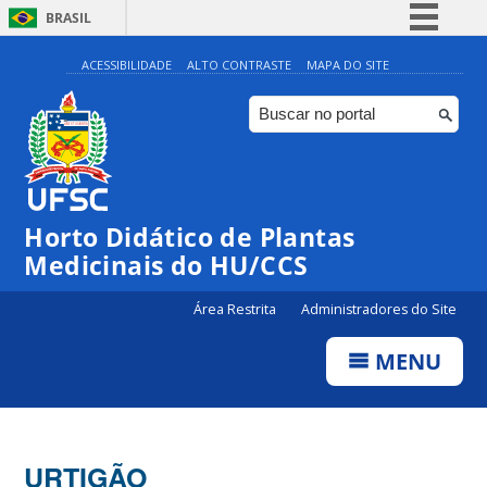
BRASIL
Simplifique!
ACESSIBILIDADE
ALTO CONTRASTE
MAPA DO SITE
Comunica BR
Participe
Acesso à informação
Legislação
Horto Didático de Plantas
Canais
Medicinais do HU/CCS
Área Restrita
Administradores do Site
MENU
URTIGÃO