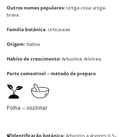
Outros nomes populares:
Urtiga-roxa; urtiga-
brava.
Família botânica
: Urticaceae
Origem:
Nativa
Hábito de crescimento:
Arbustiva; Arbórea.
Parte comestível – método de preparo
Folha – cozinhar
🍃Identificação botânica:
Arbustos a árvores 0,5–