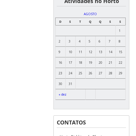
͏ ͏ ͏ ͏ ͏ ͏Atividades no Horto
AGOSTO
D
S
T
Q
Q
S
S
1
2
3
4
5
6
7
8
9
10
11
12
13
14
15
16
17
18
19
20
21
22
23
24
25
26
27
28
29
30
31
« dez
CONTATOS