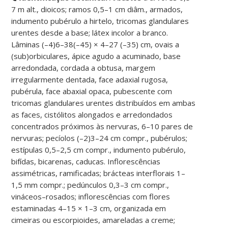
7 m alt., dioicos; ramos 0,5–1 cm diâm., armados,
indumento pubérulo a hirtelo, tricomas glandulares
urentes desde a base; látex incolor a branco.
Lâminas (–4)6–38(–45) × 4–27 (–35) cm, ovais a
(sub)orbiculares, ápice agudo a acuminado, base
arredondada, cordada a obtusa, margem
irregularmente dentada, face adaxial rugosa,
pubérula, face abaxial opaca, pubescente com
tricomas glandulares urentes distribuídos em ambas
as faces, cistólitos alongados e arredondados
concentrados próximos às nervuras, 6–10 pares de
nervuras; pecíolos (–2)3–24 cm compr., pubérulos;
estípulas 0,5–2,5 cm compr., indumento pubérulo,
bifídas, bicarenas, caducas. Inflorescências
assimétricas, ramificadas; brácteas interflorais 1–
1,5 mm compr.; pedúnculos 0,3–3 cm compr.,
vináceos–rosados; inflorescências com flores
estaminadas 4–15 × 1–3 cm, organizada em
cimeiras ou escorpioides, amareladas a creme;