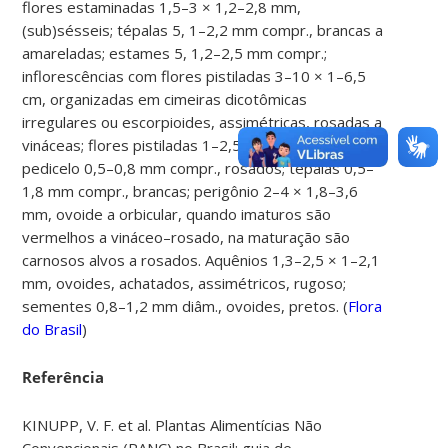
flores estaminadas 1,5–3 × 1,2–2,8 mm,
(sub)sésseis; tépalas 5, 1–2,2 mm compr., brancas a
amareladas; estames 5, 1,2–2,5 mm compr.;
inflorescências com flores pistiladas 3–10 × 1–6,5
cm, organizadas em cimeiras dicotômicas
irregulares ou escorpioides, assimétricas, rosadas a
vináceas; flores pistiladas 1–2,5 × 0,8–2,2 mm;
pedicelo 0,5–0,8 mm compr., rosados; tépalas 0,5–
1,8 mm compr., brancas; perigônio 2–4 × 1,8–3,6
mm, ovoide a orbicular, quando imaturos são
vermelhos a vináceo–rosado, na maturação são
carnosos alvos a rosados. Aquênios 1,3–2,5 × 1–2,1
mm, ovoides, achatados, assimétricos, rugoso;
sementes 0,8–1,2 mm diâm., ovoides, pretos. (
Flora
do Brasil
)
Referência
KINUPP, V. F. et al. Plantas Alimentícias Não
Convencionais (PANC) no Brasil: guia de