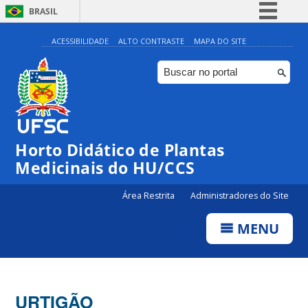
BRASIL
Simplifique!
ACESSIBILIDADE
ALTO CONTRASTE
MAPA DO SITE
Comunica BR
Participe
Acesso à informação
Legislação
Horto Didático de Plantas
Canais
Medicinais do HU/CCS
Área Restrita
Administradores do Site
MENU
URTIGÃO