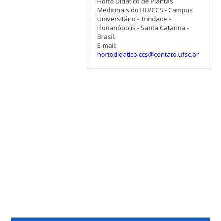
Horto Didático de Plantas
Medicinais do HU/CCS - Campus
Universitário - Trindade -
Florianópolis - Santa Catarina -
Brasil.
E-mail:
hortodidatico.ccs@contato.ufsc.br