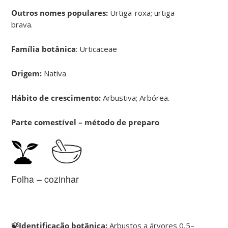
Outros nomes populares:
Urtiga-roxa; urtiga-
brava.
Família botânica
: Urticaceae
Origem:
Nativa
Hábito de crescimento:
Arbustiva; Arbórea.
Parte comestível – método de preparo
Folha – cozinhar
🍃Identificação botânica:
Arbustos a árvores 0,5–