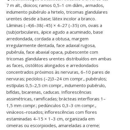
7 m alt., dioicos; ramos 0,5–1 cm diâm., armados,
indumento pubérulo a hirtelo, tricomas glandulares
urentes desde a base; látex incolor a branco.
Lâminas (–4)6–38(–45) × 4–27 (–35) cm, ovais a
(sub)orbiculares, ápice agudo a acuminado, base
arredondada, cordada a obtusa, margem
irregularmente dentada, face adaxial rugosa,
pubérula, face abaxial opaca, pubescente com
tricomas glandulares urentes distribuídos em ambas
as faces, cistólitos alongados e arredondados
concentrados próximos às nervuras, 6–10 pares de
nervuras; pecíolos (–2)3–24 cm compr., pubérulos;
estípulas 0,5–2,5 cm compr., indumento pubérulo,
bifídas, bicarenas, caducas. Inflorescências
assimétricas, ramificadas; brácteas interflorais 1–
1,5 mm compr.; pedúnculos 0,3–3 cm compr.,
vináceos–rosados; inflorescências com flores
estaminadas 4–15 × 1–3 cm, organizada em
cimeiras ou escorpioides, amareladas a creme;