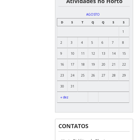
͏ ͏ ͏ ͏ ͏ ͏Atividades no Horto
AGOSTO
D
S
T
Q
Q
S
S
1
2
3
4
5
6
7
8
9
10
11
12
13
14
15
16
17
18
19
20
21
22
23
24
25
26
27
28
29
30
31
« dez
CONTATOS