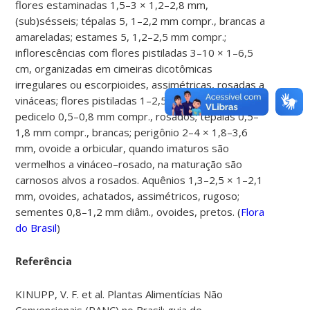
flores estaminadas 1,5–3 × 1,2–2,8 mm,
(sub)sésseis; tépalas 5, 1–2,2 mm compr., brancas a
amareladas; estames 5, 1,2–2,5 mm compr.;
inflorescências com flores pistiladas 3–10 × 1–6,5
cm, organizadas em cimeiras dicotômicas
irregulares ou escorpioides, assimétricas, rosadas a
vináceas; flores pistiladas 1–2,5 × 0,8–2,2 mm;
pedicelo 0,5–0,8 mm compr., rosados; tépalas 0,5–
1,8 mm compr., brancas; perigônio 2–4 × 1,8–3,6
mm, ovoide a orbicular, quando imaturos são
vermelhos a vináceo–rosado, na maturação são
carnosos alvos a rosados. Aquênios 1,3–2,5 × 1–2,1
mm, ovoides, achatados, assimétricos, rugoso;
sementes 0,8–1,2 mm diâm., ovoides, pretos. (
Flora
do Brasil
)
Referência
KINUPP, V. F. et al. Plantas Alimentícias Não
Convencionais (PANC) no Brasil: guia de