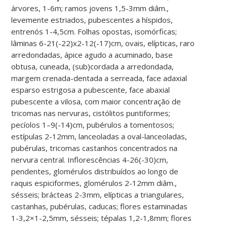
árvores, 1-6m; ramos jovens 1,5-3mm diâm.,
levemente estriados, pubescentes a híspidos,
entrenós 1-4,5cm. Folhas opostas, isomórficas;
lâminas 6-21(-22)x2-12(-17)cm, ovais, elípticas, raro
arredondadas, ápice agudo a acuminado, base
obtusa, cuneada, (sub)cordada a arredondada,
margem crenada-dentada a serreada, face adaxial
esparso estrigosa a pubescente, face abaxial
pubescente a vilosa, com maior concentração de
tricomas nas nervuras, cistólitos puntiformes;
pecíolos 1–9(-14)cm, pubérulos a tomentosos;
estípulas 2-12mm, lanceoladas a oval-lanceoladas,
pubérulas, tricomas castanhos concentrados na
nervura central. Inflorescências 4-26(-30)cm,
pendentes, glomérulos distribuídos ao longo de
raquis espiciformes, glomérulos 2-12mm diâm.,
sésseis; brácteas 2-3mm, elípticas a triangulares,
castanhas, pubérulas, caducas; flores estaminadas
1-3,2×1-2,5mm, sésseis; tépalas 1,2-1,8mm; flores