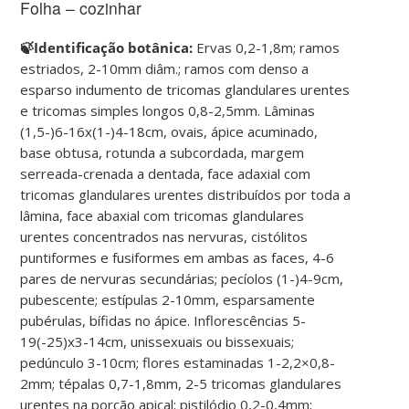
Folha – cozinhar
🍃Identificação botânica:
Ervas 0,2-1,8m; ramos
estriados, 2-10mm diâm.; ramos com denso a
esparso indumento de tricomas glandulares urentes
e tricomas simples longos 0,8-2,5mm. Lâminas
(1,5-)6-16x(1-)4-18cm, ovais, ápice acuminado,
base obtusa, rotunda a subcordada, margem
serreada-crenada a dentada, face adaxial com
tricomas glandulares urentes distribuídos por toda a
lâmina, face abaxial com tricomas glandulares
urentes concentrados nas nervuras, cistólitos
puntiformes e fusiformes em ambas as faces, 4-6
pares de nervuras secundárias; pecíolos (1-)4-9cm,
pubescente; estípulas 2-10mm, esparsamente
pubérulas, bífidas no ápice. Inflorescências 5-
19(-25)x3-14cm, unissexuais ou bissexuais;
pedúnculo 3-10cm; flores estaminadas 1-2,2×0,8-
2mm; tépalas 0,7-1,8mm, 2-5 tricomas glandulares
urentes na porção apical; pistilódio 0,2-0,4mm;