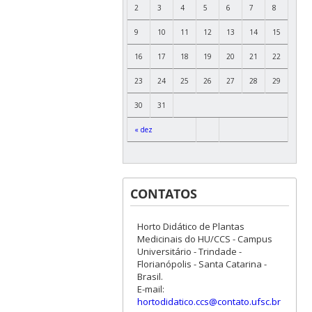
2
3
4
5
6
7
8
9
10
11
12
13
14
15
16
17
18
19
20
21
22
23
24
25
26
27
28
29
30
31
« dez
CONTATOS
Horto Didático de Plantas
Medicinais do HU/CCS - Campus
Universitário - Trindade -
Florianópolis - Santa Catarina -
Brasil.
E-mail:
hortodidatico.ccs@contato.ufsc.br