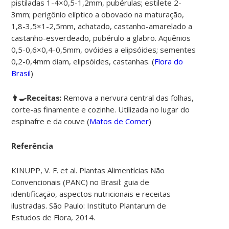
pistiladas 1-4×0,5-1,2mm, pubérulas; estilete 2-
3mm; perigônio elíptico a obovado na maturação,
1,8-3,5×1-2,5mm, achatado, castanho-amarelado a
castanho-esverdeado, pubérulo a glabro. Aquênios
0,5-0,6×0,4-0,5mm, ovóides a elipsóides; sementes
0,2-0,4mm diam, elipsóides, castanhas. (
Flora do
Brasil
)
👨‍🍳Receitas:
Remova a nervura central das folhas,
corte-as finamente e cozinhe. Utilizada no lugar do
espinafre e da couve (
Matos de Comer
)
Referência
KINUPP, V. F. et al. Plantas Alimentícias Não
Convencionais (PANC) no Brasil: guia de
identificação, aspectos nutricionais e receitas
ilustradas. São Paulo: Instituto Plantarum de
Estudos de Flora, 2014.