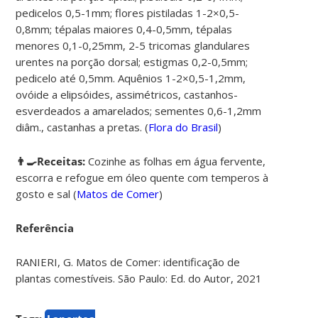
pedicelos 0,5-1mm; flores pistiladas 1-2×0,5-
0,8mm; tépalas maiores 0,4-0,5mm, tépalas
menores 0,1-0,25mm, 2-5 tricomas glandulares
urentes na porção dorsal; estigmas 0,2-0,5mm;
pedicelo até 0,5mm. Aquênios 1-2×0,5-1,2mm,
ovóide a elipsóides, assimétricos, castanhos-
esverdeados a amarelados; sementes 0,6-1,2mm
diâm., castanhas a pretas. (
Flora do Brasil
)
👨‍🍳Receitas:
Cozinhe as folhas em água fervente,
escorra e refogue em óleo quente com temperos à
gosto e sal (
Matos de Comer
)
Referência
RANIERI, G. Matos de Comer: identificação de
plantas comestíveis. São Paulo: Ed. do Autor, 2021