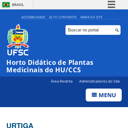
BRASIL
Simplifique!
ACESSIBILIDADE
ALTO CONTRASTE
MAPA DO SITE
Comunica BR
Participe
Acesso à informação
Legislação
Horto Didático de Plantas
Canais
Medicinais do HU/CCS
Área Restrita
Administradores do Site
MENU
URTIGA