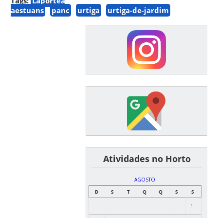
Tags:
Laportea
aestuans
panc
urtiga
urtiga-de-jardim
͏ ͏ ͏ ͏ ͏ ͏Atividades no Horto
AGOSTO
D
S
T
Q
Q
S
S
1