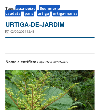
Tags:
assa-peixe
Boehmeria
caudata
panc
urtiga
urtiga-mansa
URTIGA-DE-JARDIM
02/09/2024 12:43
Nome científico:
Laportea aestuans