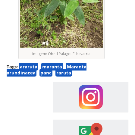
Imagem: Obed Palagot Echavarria
Tags:
araruta
maranta
Maranta
arundinacea
panc
raruta