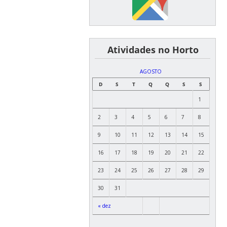
͏ ͏ ͏ ͏ ͏ ͏Atividades no Horto
AGOSTO
D
S
T
Q
Q
S
S
1
2
3
4
5
6
7
8
9
10
11
12
13
14
15
16
17
18
19
20
21
22
23
24
25
26
27
28
29
30
31
« dez