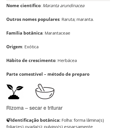
Nome científico
:
Maranta arundinacea
Outros nomes populares
: Raruta; maranta.
Família botânica
: Marantaceae
Origem
: Exótica
Hábito de crescimento
: Herbácea
Parte comestível – método de preparo
Rizoma – secar e triturar
🍃Identificação botânica:
Folha: forma lâmina(s)
foliar(es) ovada(s); pulvino(s) esparsamente