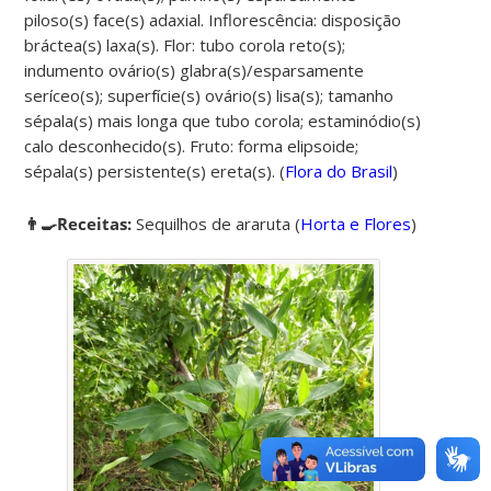
piloso(s) face(s) adaxial. Inflorescência: disposição
bráctea(s) laxa(s). Flor: tubo corola reto(s);
indumento ovário(s) glabra(s)/esparsamente
seríceo(s); superfície(s) ovário(s) lisa(s); tamanho
sépala(s) mais longa que tubo corola; estaminódio(s)
calo desconhecido(s). Fruto: forma elipsoide;
sépala(s) persistente(s) ereta(s). (
Flora do Brasil
)
👨‍🍳Receitas:
Sequilhos de araruta
(
Horta e Flores
)