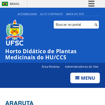
BRASIL
Simplifique!
ACESSIBILIDADE
ALTO CONTRASTE
MAPA DO SITE
Comunica BR
Participe
Acesso à informação
Legislação
Horto Didático de Plantas
Canais
Medicinais do HU/CCS
Área Restrita
Administradores do Site
MENU
ARARUTA