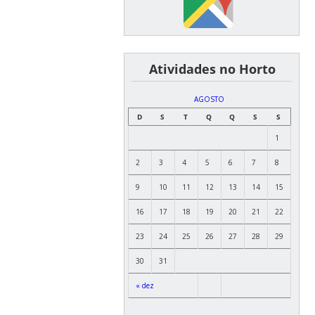
͏ ͏ ͏ ͏ ͏ ͏Atividades no Horto
AGOSTO
D
S
T
Q
Q
S
S
1
2
3
4
5
6
7
8
9
10
11
12
13
14
15
16
17
18
19
20
21
22
23
24
25
26
27
28
29
30
31
« dez