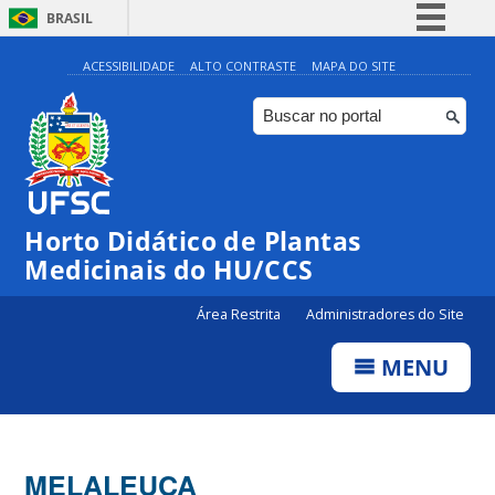
BRASIL
Simplifique!
ACESSIBILIDADE
ALTO CONTRASTE
MAPA DO SITE
Comunica BR
Participe
Acesso à informação
Legislação
Horto Didático de Plantas
Canais
Medicinais do HU/CCS
Área Restrita
Administradores do Site
MENU
MELALEUCA