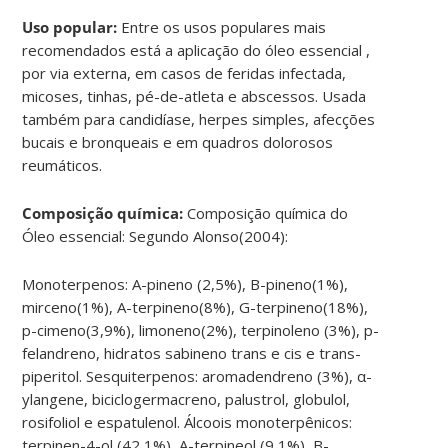
Uso popular:
Entre os usos populares mais
recomendados está a aplicação do óleo essencial ,
por via externa, em casos de feridas infectada,
micoses, tinhas, pé-de-atleta e abscessos. Usada
também para candidíase, herpes simples, afecções
bucais e bronqueais e em quadros dolorosos
reumáticos.
Composição química:
Composição química do
Óleo essencial: Segundo Alonso(2004):
Monoterpenos: A-pineno (2,5%), B-pineno(1%),
mirceno(1%), A-terpineno(8%), G-terpineno(18%),
p-cimeno(3,9%), limoneno(2%), terpinoleno (3%), p-
felandreno, hidratos sabineno trans e cis e trans-
piperitol. Sesquiterpenos: aromadendreno (3%), α-
ylangene, biciclogermacreno, palustrol, globulol,
rosifoliol e espatulenol. Álcoois monoterpênicos:
terpinen-4-ol (42,1%), A-terpineol (9,1%), B-