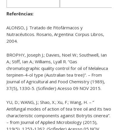
Referências:
ALONSO, J. Tratado de Fitofármacos y
Nutracéuticos. Rosario, Argentina: Corpus Libros,
2004.
BROPHY, Joseph J.; Davies, Noel W.; Southwell, Ian
A.; Stiff, Ian A.; Williams, Lyall R. “Gas
chromatographic quality control for oil of Melaleuca
terpinen-​4-​ol type (Australian tea tree)”. – From
Journal of Agricultural and Food Chemistry (1989),
37(5), 1330-5. (Scifinder) Acesso 09 NOV 2015.
YU, D.; WANG, J.; Shao, X.; Xu, F.; Wang, H. – ”
Antifungal modes of action of tea tree oil and its two
characteristic components against Botrytis cinerea”.
– from Journal of Applied Microbiology (2015),
119(5), 1253-1262. (Scifinder) Acesso 05 NOV