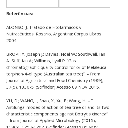
Referências:
ALONSO, J. Tratado de Fitofármacos y
Nutracéuticos. Rosario, Argentina: Corpus Libros,
2004.
BROPHY, Joseph J.; Davies, Noel W.; Southwell, Ian
A.; Stiff, Ian A.; Williams, Lyall R. “Gas
chromatographic quality control for oil of Melaleuca
terpinen-​4-​ol type (Australian tea tree)”. – From
Journal of Agricultural and Food Chemistry (1989),
37(5), 1330-5. (Scifinder) Acesso 09 NOV 2015.
YU, D.; WANG, J.; Shao, X.; Xu, F.; Wang, H. – ”
Antifungal modes of action of tea tree oil and its two
characteristic components against Botrytis cinerea”.
– from Journal of Applied Microbiology (2015),
119(5), 1253-1262. (Scifinder) Acesso 05 NOV