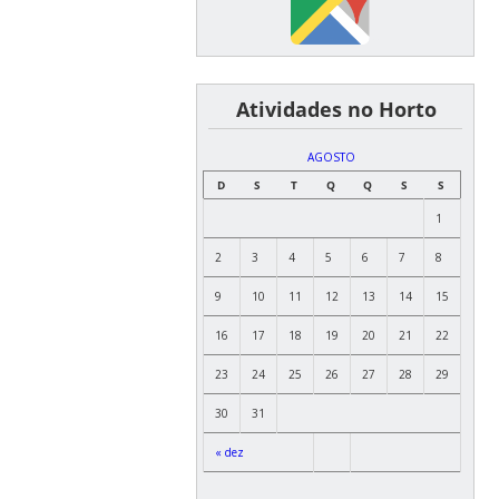
͏ ͏ ͏ ͏ ͏ ͏Atividades no Horto
AGOSTO
D
S
T
Q
Q
S
S
1
2
3
4
5
6
7
8
9
10
11
12
13
14
15
16
17
18
19
20
21
22
23
24
25
26
27
28
29
30
31
« dez