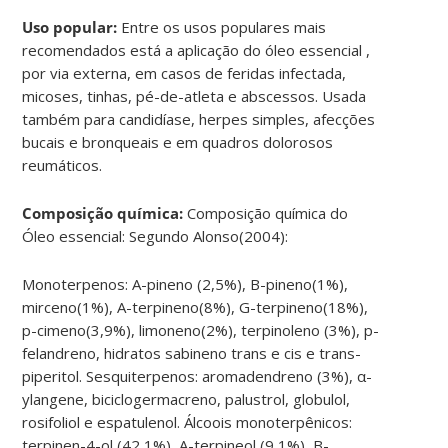
Uso popular:
Entre os usos populares mais
recomendados está a aplicação do óleo essencial ,
por via externa, em casos de feridas infectada,
micoses, tinhas, pé-de-atleta e abscessos. Usada
também para candidíase, herpes simples, afecções
bucais e bronqueais e em quadros dolorosos
reumáticos.
Composição química:
Composição química do
Óleo essencial: Segundo Alonso(2004):
Monoterpenos: A-pineno (2,5%), B-pineno(1%),
mirceno(1%), A-terpineno(8%), G-terpineno(18%),
p-cimeno(3,9%), limoneno(2%), terpinoleno (3%), p-
felandreno, hidratos sabineno trans e cis e trans-
piperitol. Sesquiterpenos: aromadendreno (3%), α-
ylangene, biciclogermacreno, palustrol, globulol,
rosifoliol e espatulenol. Álcoois monoterpênicos:
terpinen-4-ol (42,1%), A-terpineol (9,1%), B-