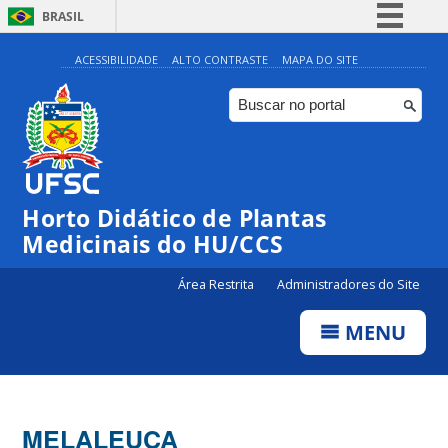
BRASIL
Simplifique!
ACESSIBILIDADE
ALTO CONTRASTE
MAPA DO SITE
Comunica BR
Participe
Acesso à informação
Legislação
Horto Didático de Plantas
Canais
Medicinais do HU/CCS
Área Restrita
Administradores do Site
MENU
MELALEUCA