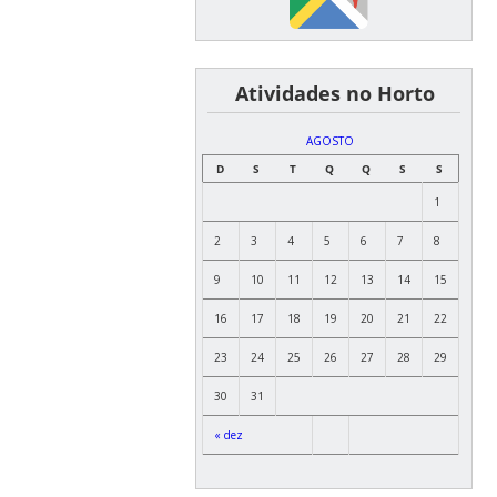
͏ ͏ ͏ ͏ ͏ ͏Atividades no Horto
AGOSTO
D
S
T
Q
Q
S
S
1
2
3
4
5
6
7
8
9
10
11
12
13
14
15
16
17
18
19
20
21
22
23
24
25
26
27
28
29
30
31
« dez