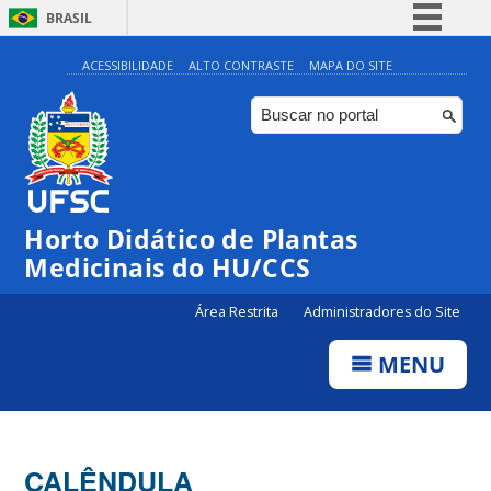
BRASIL
Simplifique!
ACESSIBILIDADE
ALTO CONTRASTE
MAPA DO SITE
Comunica BR
Participe
Acesso à informação
Legislação
Horto Didático de Plantas
Canais
Medicinais do HU/CCS
Área Restrita
Administradores do Site
MENU
CALÊNDULA