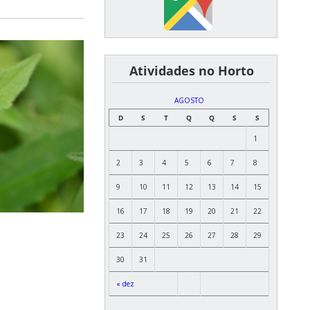
͏ ͏ ͏ ͏ ͏ ͏Atividades no Horto
AGOSTO
D
S
T
Q
Q
S
S
1
2
3
4
5
6
7
8
9
10
11
12
13
14
15
16
17
18
19
20
21
22
23
24
25
26
27
28
29
30
31
« dez