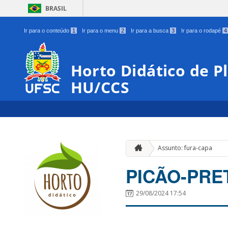
BRASIL
Ir para o conteúdo
1
Ir para o menu
2
Ir para a busca
3
Ir para o rodapé
4
Horto Didático de P
HU/CCS
Assunto: fura-capa
PICÃO-PRE
29/08/2024 17:54