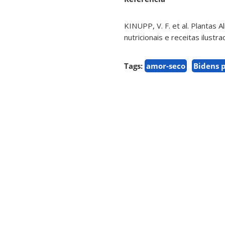
KINUPP, V. F. et al. Plantas 
nutricionais e receitas ilust
Tags:
amor-seco
Bidens p