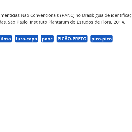
Alimentícias Não Convencionais (PANC) no Brasil: guia de identifica
radas. São Paulo: Instituto Plantarum de Estudos de Flora, 2014.
ilosa
fura-capa
panc
PICÃO-PRETO
pico-pico