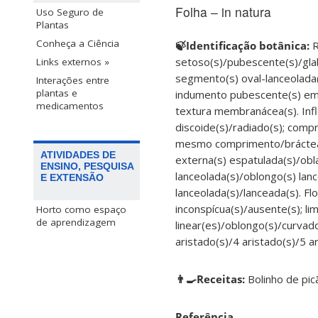
Folha – in natura
Uso Seguro de
Plantas
Conheça a Ciência
🍃Identificação botânica:
R
setoso(s)/pubescente(s)/glabre
Links externos »
segmento(s) oval-lanceolada(
Interações entre
plantas e
indumento pubescente(s) em a
medicamentos
textura membranácea(s). Inflor
discoide(s)/radiado(s); compr
mesmo comprimento/bráctea-inv
ATIVIDADES DE
externa(s) espatulada(s)/obla
ENSINO, PESQUISA
lanceolada(s)/oblongo(s) lanc
E EXTENSÃO
lanceolada(s)/lanceada(s). Flo
inconspícua(s)/ausente(s); lim
Horto como espaço
de aprendizagem
linear(es)/oblongo(s)/curvad
aristado(s)/4 aristado(s)/5 ar
👨‍🍳Receitas:
Bolinho de pic
Referência