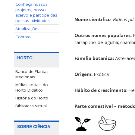
Conheça nossos
projetos, nosso
acervo e participe das
Nome científico
:
Bidens pil
nossas atividades!
Atualizações
Outros nomes populares:
P
Contato
carrapicho-de-agulha; coambi
Família botânica:
Asterace
HORTO
Banco de Plantas
Origem:
Exótica
Medicinais
Mídias sociais do
Hábito de crescimento
: H
Horto Didático
História do Horto
Parte comestível – métod
Biblioteca Virtual
SOBRE CIÊNCIA