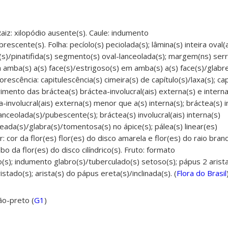
aiz: xilopódio ausente(s). Caule: indumento
scente(s). Folha: pecíolo(s) peciolada(s); lâmina(s) inteira oval(a
s)/pinatifida(s) segmento(s) oval-lanceolada(s); margem(ns) serri
mba(s) a(s) face(s)/estrigoso(s) em amba(s) a(s) face(s)/glabre
escência: capitulescência(s) cimeira(s) de capítulo(s)/laxa(s); cap
imento das bráctea(s) bráctea-involucral(ais) externa(s) e intern
olucral(ais) externa(s) menor que a(s) interna(s); bráctea(s) in
nceolada(s)/pubescente(s); bráctea(s) involucral(ais) interna(s)
eada(s)/glabra(s)/tomentosa(s) no ápice(s); pálea(s) linear(es)
r: cor da flor(es) flor(es) do disco amarela e flor(es) do raio branc
bo da flor(es) do disco cilíndrico(s). Fruto: formato
o(s); indumento glabro(s)/tuberculado(s) setoso(s); pápus 2 arist
istado(s); arista(s) do pápus ereta(s)/inclinada(s). (
Flora do Brasil
ão-preto (
G1
)