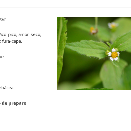
osa
ico-pico; amor-seco;
; fura-capa.
ae
erbácea
o de preparo