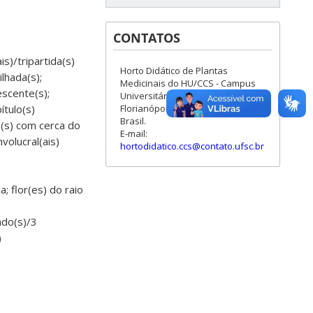
CONTATOS
is)/tripartida(s)
Horto Didático de Plantas
lhada(s);
Medicinais do HU/CCS - Campus
scente(s);
Universitário - Trindade -
Florianópolis - Santa Catarina -
ítulo(s)
Brasil.
a(s) com cerca do
E-mail:
volucral(ais)
hortodidatico.ccs@contato.ufsc.br
a; flor(es) do raio
ado(s)/3
)