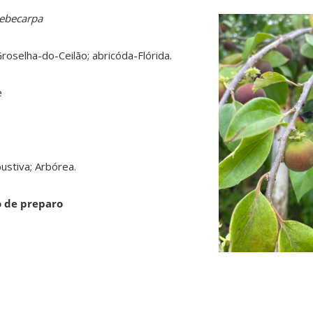
hebecarpa
Groselha-do-Ceilão; abricóda-Flórida.
ae
bustiva; Arbórea.
o de preparo