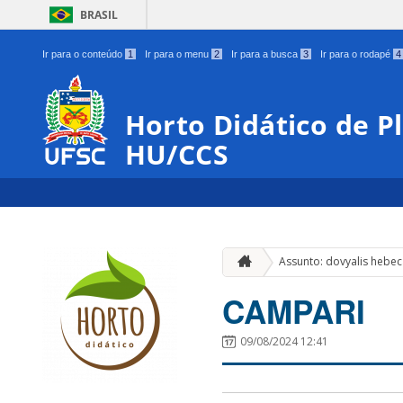
BRASIL
Ir para o conteúdo
1
Ir para o menu
2
Ir para a busca
3
Ir para o rodapé
4
Horto Didático de P
HU/CCS
Assunto: dovyalis hebe
CAMPARI
09/08/2024 12:41