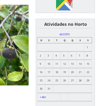
͏ ͏ ͏ ͏ ͏ ͏Atividades no Horto
AGOSTO
D
S
T
Q
Q
S
S
1
2
3
4
5
6
7
8
9
10
11
12
13
14
15
16
17
18
19
20
21
22
23
24
25
26
27
28
29
30
31
« dez