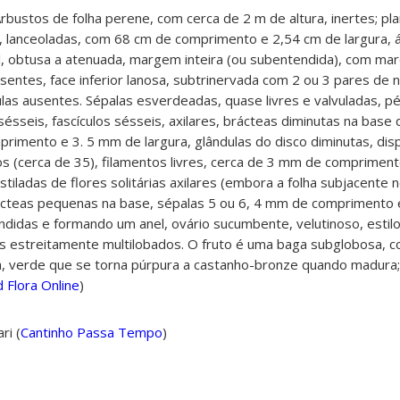
rbustos de folha perene, com cerca de 2 m de altura, inertes; pla
s, lanceoladas, com 68 cm de comprimento e 2,54 cm de largura, 
l, obtusa a atenuada, margem inteira (ou subentendida), com mar
usentes, face inferior lanosa, subtrinervada com 2 ou 3 pares de 
ulas ausentes. Sépalas esverdeadas, quase livres e valvuladas, p
ésseis, fascículos sésseis, axilares, brácteas diminutas na base 
rimento e 3. 5 mm de largura, glândulas do disco diminutas, dis
(cerca de 35), filamentos livres, cerca de 3 mm de compriment
istiladas de flores solitárias axilares (embora a folha subjacent
ácteas pequenas na base, sépalas 5 ou 6, 4 mm de comprimento 
undidas e formando um anel, ovário sucumbente, velutinoso, estil
s estreitamente multilobados. O fruto é uma baga subglobosa, 
sa, verde que se torna púrpura a castanho-bronze quando madur
 Flora Online
)
ari
(
Cantinho Passa Tempo
)