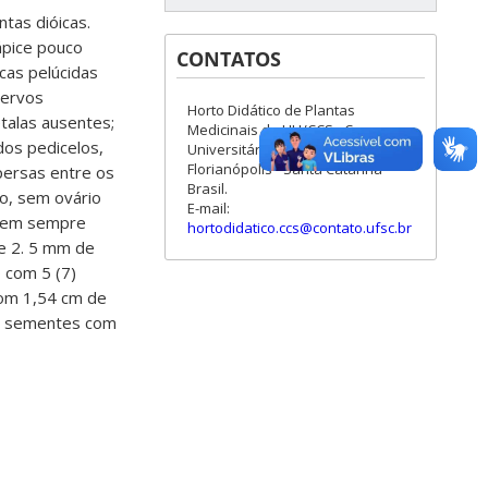
ntas dióicas.
ápice pouco
CONTATOS
cas pelúcidas
nervos
Horto Didático de Plantas
étalas ausentes;
Medicinais do HU/CCS - Campus
dos pedicelos,
Universitário - Trindade -
Florianópolis - Santa Catarina -
persas entre os
Brasil.
o, sem ovário
E-mail:
e nem sempre
hortodidatico.ccs@contato.ufsc.br
e 2. 5 mm de
o com 5 (7)
com 1,54 cm de
a; sementes com