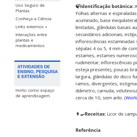
Uso Seguro de
🍃Identificação botânica:
A
Plantas
Folhas alternas e espiralada
Conheça a Ciência
acuminado, base inequilatera
Links externos »
limitadas, glândulas basais a
secundários adicionais; estíp
Interações entre
plantas e
inflorescências estaminadas s
medicamentos
sépalas 4 ou 5, 4 mm de comp
estames, estames numerosos 
rudimentar; inflorescências p
ATIVIDADES DE
esteja presente), poucas br
ENSINO, PESQUISA
largura, glândulas do disco f
E EXTENSÃO
ramos, divergentes, estigma
diâmetro, carnuda, velutino
Horto como espaço
de aprendizagem
cerca de 10, sem arilo. (
World
👨‍🍳Receitas:
Licor de camp
Referência